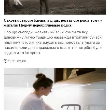
Секрети старого Києва: від цих розваг сто років тому у
жителів Подолу перехоплювало подих
Про що сьогодні мовчать київські схили та яку
дивовижну літню традицію назавжди втратили сучасні
підлітки? Історія, яка змусить вас поностальгувати за
часами, коли для справжнього щастя не потрібні були
гаджети та інтернет.
15:25 02.08