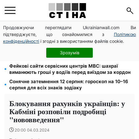
Продовжуючи переглядати Ukrainianwall.com Ви
Церковне свято 9 серпня: апостол Матфій, три
підтверджуєте, що ознайомилися з
Політикою
суворі заборони Успенського посту та прикмети на
зиму
конфіденційності
і згодні з використанням файлів cookie.
Автобус №54 у Києві відновив рух за власним
Зрозумів
маршрутом: курсують із затримками
Фейкові сайти сервісних центрів МВС: шахраї
виманюють гроші у водіїв перед виїздом за кордон
Сонячне затемнення 12 серпня: гороскоп на 10–16
серпня для всіх знаків зодіаку
Блокування рахунків українців: у
Кабміні розповіли подробиці
"нововведення"
20:00 04.03.2024