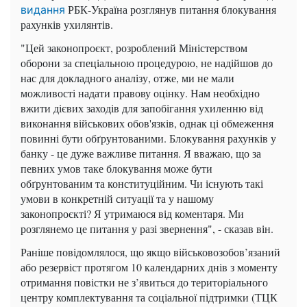
РБК-Україна розглянув питання блокування
видання
рахунків ухилянтів.
"Цей законопроєкт, розроблений Міністерством
оборони за спеціальною процедурою, не надійшов до
нас для докладного аналізу, отже, ми не мали
можливості надати правову оцінку. Нам необхідно
вжити дієвих заходів для запобігання ухиленню від
виконання військових обов'язків, однак ці обмеження
повинні бути обґрунтованими. Блокування рахунків у
банку - це дуже важливе питання. Я вважаю, що за
певних умов таке блокування може бути
обґрунтованим та конституційним. Чи існують такі
умови в конкретній ситуації та у нашому
законопроєкті? Я утримаюся від коментаря. Ми
розглянемо це питання у разі звернення", - сказав він.
Раніше повідомлялося, що якщо військовозобов’язаний
або резервіст протягом 10 календарних днів з моменту
отримання повістки не з’явиться до територіального
центру комплектування та соціальної підтримки (ТЦК