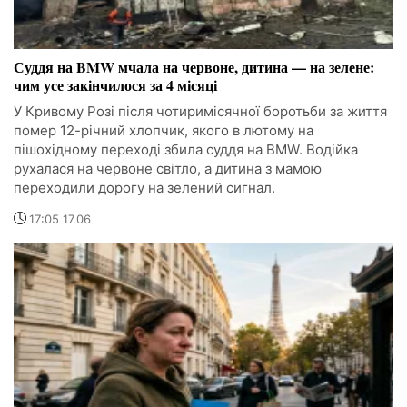
Суддя на BMW мчала на червоне, дитина — на зелене:
чим усе закінчилося за 4 місяці
У Кривому Розі після чотиримісячної боротьби за життя
помер 12-річний хлопчик, якого в лютому на
пішохідному переході збила суддя на BMW. Водійка
рухалася на червоне світло, а дитина з мамою
переходили дорогу на зелений сигнал.
17:05 17.06