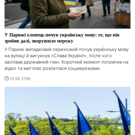
У Парижі хлопець почув українську мову: те, що він
зробив далі, зворушило мережу
У Парижі випадковий перехожий почув українську мову
на вулиці й вигукнув «Слава Україні!», після чого
заспівав державний гімн. Короткий момент потрапив на
відео та миттєво розлетівся соцмережами.
13:56 17.06