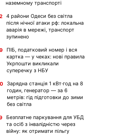
наземному транспорті
4 райони Одеси без світла
2
після нічної атаки рф: локальна
аварія в мережі, транспорт
зупинено
ПІБ, податковий номер і вся
9
картка — у чеках: нові правила
Укрпошти викликали
суперечку з НБУ
Зарядна станція 1 кВт·год на 8
30
годин, генератор — за 6
метрів: гід підготовки до зими
без світла
Безплатне паркування для УБД
9
та осіб з інвалідністю через
війну: як отримати пільгу