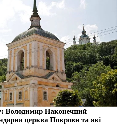
у: Володимир Наконечний
ендарна церква Покрови та які