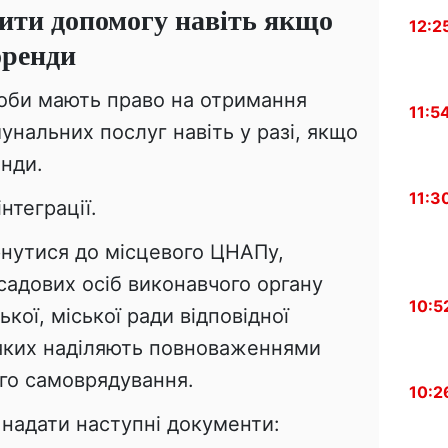
ти допомогу навіть якщо
12:2
оренди
оби мають право на отримання
11:5
нальних послуг навіть у разі, якщо
енди.
11:3
нтеграції.
рнутися до місцевого ЦНАПу,
садових осіб виконавчого органу
10:5
ької, міської ради відповідної
 яких наділяють повноваженнями
ого самоврядування.
10:2
 надати наступні документи: