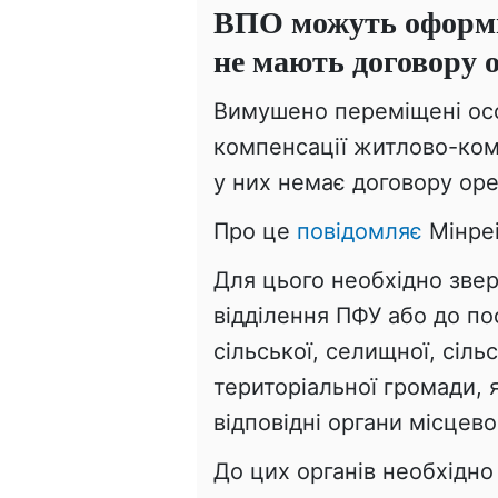
ВПО можуть оформи
не мають договору 
Вимушено переміщені ос
компенсації житлово-кому
у них немає договору ор
Про це
повідомляє
Мінреі
Для цього необхідно зве
відділення ПФУ або до по
сільської, селищної, сільс
територіальної громади,
відповідні органи місцев
До цих органів необхідно