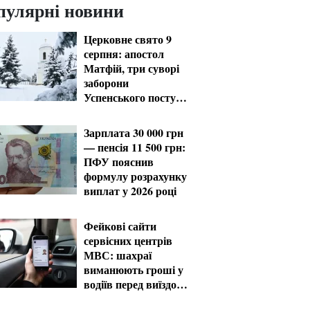
пулярні новини
Церковне свято 9
серпня: апостол
Матфій, три суворі
заборони
Успенського посту
та прикмети на зиму
Зарплата 30 000 грн
— пенсія 11 500 грн:
ПФУ пояснив
формулу розрахунку
виплат у 2026 році
Фейкові сайти
сервісних центрів
МВС: шахраї
виманюють гроші у
водіїв перед виїздом
за кордон