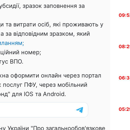
убсидії, зразок заповнення за
09:5
и та витрати осіб, які проживають у
а за відповідним зразком, який
иланням;
08:2
аційний номер;
тус ВПО.
жна оформити онлайн через портал
06:
х послуг ПФУ, через мобільний
нд" для IOS та Android.
05:2
ну України "Про загальнообов'язкове