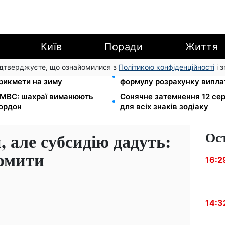
Київ
Поради
Життя
підтверджуєте, що ознайомилися з
Політикою конфіденційності
і 
л Матфій, три суворі
Зарплата 30 000 грн — пен
прикмети на зиму
формулу розрахунку виплат
в МВС: шахраї виманюють
Сонячне затемнення 12 сер
кордон
для всіх знаків зодіаку
Ос
, але субсидію дадуть:
рмити
16:2
14:3