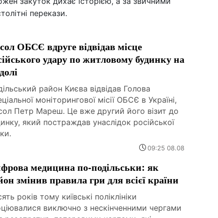
ожен закуток дихає історією, а за звичними
олітні перекази.
сол ОБСЄ вдруге відвідав місце
сійського удару по житловому будинку на
долі
ільський район Києва відвідав Голова
ціальної моніторингової місії ОБСЄ в Україні,
сол Петр Мареш. Це вже другий його візит до
инку, який постраждав унаслідок російської
ки.
09:25 08.08
фрова медицина по-подільськи: як
йон змінив правила гри для всієї країни
ять років тому київські поліклініки
оціювалися виключно з нескінченними чергами