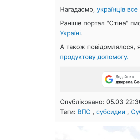
Нагадаємо,
українців все
Раніше портал "Стіна" пи
Україні
.
А також повідомлялося, 
продуктову допомогу.
Додайте в
джерела Go
Опубліковано:
05.03 22:3
Теги:
ВПО
,
субсидии
,
Су