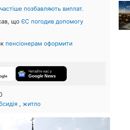
 частіше позбавляють виплат.
сав, що
ЄС погодив допомогу
як
пенсіонерам оформити
Читайте нас у
Google News
ogle
0
бсидія
,
житло