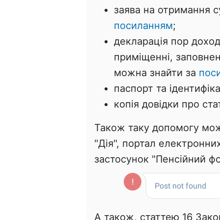
заява на отримання с
посиланням
;
декларація пор доход
приміщенні, заповнен
можна знайти за
пос
паспорт та ідентифік
копія довідки про ста
Також таку допомогу мо
"Дія", портал електронни
застосунок "Пенсійний фо
А також, статтею 16 Зако