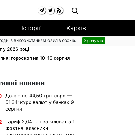
Історії
Харків
згодні з використанням файлів cookie.
Зрозумів
сія 11 500 грн: ПФУ пояснив
 у 2026 році
пня: гороскоп на 10–16 серпня
танні новини
Долар по 44,50 грн, євро —
9
51,34: курс валют у банках 9
серпня
Тариф 2,64 грн за кіловат з 1
2
жовтня: власники
електроопалення платитимуть