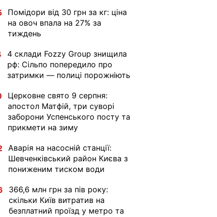
Помідори від 30 грн за кг: ціна
5
на овоч впала на 27% за
тиждень
4 склади Fozzy Group знищила
4
рф: Сільпо попередило про
затримки — полиці порожніють
Церковне свято 9 серпня:
0
апостол Матфій, три суворі
заборони Успенського посту та
прикмети на зиму
Аварія на насосній станції:
2
Шевченківський район Києва з
пониженим тиском води
366,6 млн грн за пів року:
6
скільки Київ витратив на
безплатний проїзд у метро та