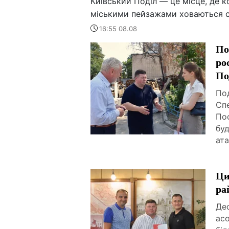
Київський Поділ — це місце, де к
міськими пейзажами ховаються ст
16:55 08.08
По
ро
По
Под
Спе
По
буд
ата
Ци
ра
Дес
ас