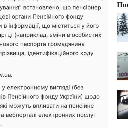
По
ування" встановлено, що пенсіонер
цеві органи Пенсійного фонду
и в інформації, що міститься у його
артці (наприклад, зміни в особистих
 нового паспорта громадянина
 прізвища, ідентифікаційного коду
v.ua.
 у електронному вигляді (без
сів Пенсійного фонду України) щодо
 які можуть впливати на пенсійне
на вебпорталі електронних послуг
.