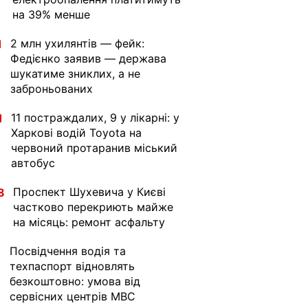
на 39% менше
2 млн ухилянтів — фейк:
1
Федієнко заявив — держава
шукатиме зниклих, а не
заброньованих
11 постраждалих, 9 у лікарні: у
1
Харкові водій Toyota на
червоний протаранив міський
автобус
Проспект Шухевича у Києві
8
частково перекриють майже
на місяць: ремонт асфальту
Посвідчення водія та
1
техпаспорт відновлять
безкоштовно: умова від
сервісних центрів МВС