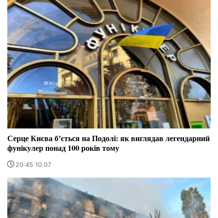
Серце Києва бʼється на Подолі: як виглядав легендарний
фунікулер понад 100 років тому
20:45 10.07