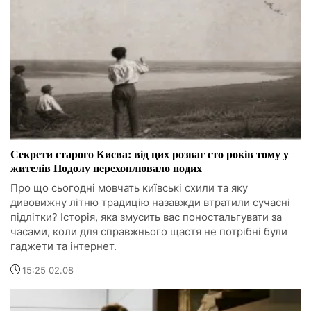
Секрети старого Києва: від цих розваг сто років тому у
жителів Подолу перехоплювало подих
Про що сьогодні мовчать київські схили та яку
дивовижну літню традицію назавжди втратили сучасні
підлітки? Історія, яка змусить вас поностальгувати за
часами, коли для справжнього щастя не потрібні були
гаджети та інтернет.
15:25 02.08