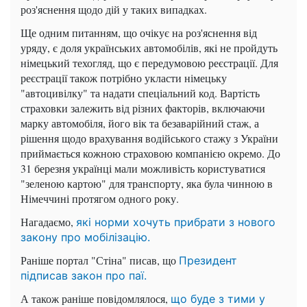
роз'яснення щодо дій у таких випадках.
Ще одним питанням, що очікує на роз'яснення від
уряду, є доля українських автомобілів, які не пройдуть
німецький техогляд, що є передумовою реєстрації. Для
реєстрації також потрібно укласти німецьку
"автоцивілку" та надати спеціальний код. Вартість
страховки залежить від різних факторів, включаючи
марку автомобіля, його вік та безаварійний стаж, а
рішення щодо врахування водійського стажу з України
приймається кожною страховою компанією окремо. До
31 березня українці мали можливість користуватися
"зеленою картою" для транспорту, яка була чинною в
Німеччині протягом одного року.
Нагадаємо,
які норми хочуть прибрати з нового
закону про мобілізацію.
Раніше портал "Стіна" писав, що
Президент
підписав закон про паї.
А також раніше повідомлялося,
що буде з тими у