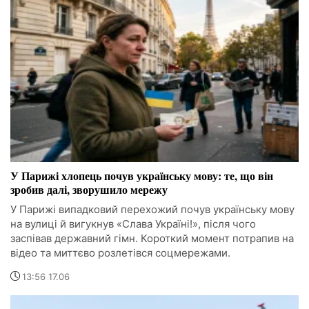
У Парижі хлопець почув українську мову: те, що він
зробив далі, зворушило мережу
У Парижі випадковий перехожий почув українську мову
на вулиці й вигукнув «Слава Україні!», після чого
заспівав державний гімн. Короткий момент потрапив на
відео та миттєво розлетівся соцмережами.
13:56 17.06