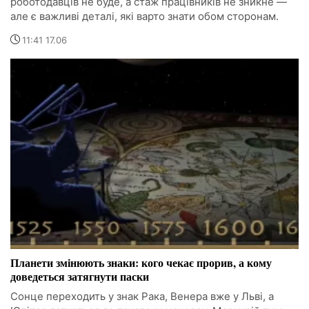
роботодавців не буде, а стаж працівників не зникне —
але є важливі деталі, які варто знати обом сторонам.
11:41 17.06
Планети змінюють знаки: кого чекає прорив, а кому
доведеться затягнути паски
Сонце переходить у знак Рака, Венера вже у Льві, а