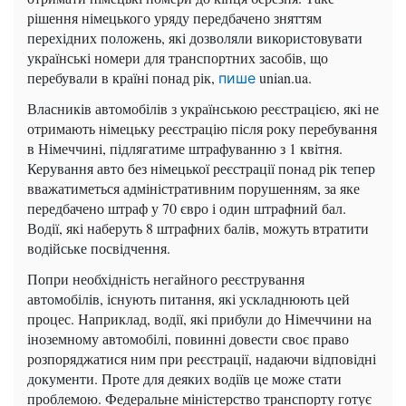
рішення німецького уряду передбачено зняттям
перехідних положень, які дозволяли використовувати
українські номери для транспортних засобів, що
перебували в країні понад рік,
unian.ua.
пише
Власників автомобілів з українською реєстрацією, які не
отримають німецьку реєстрацію після року перебування
в Німеччині, підлягатиме штрафуванню з 1 квітня.
Керування авто без німецької реєстрації понад рік тепер
вважатиметься адміністративним порушенням, за яке
передбачено штраф у 70 євро і один штрафний бал.
Водії, які наберуть 8 штрафних балів, можуть втратити
водійське посвідчення.
Попри необхідність негайного реєстрування
автомобілів, існують питання, які ускладнюють цей
процес. Наприклад, водії, які прибули до Німеччини на
іноземному автомобілі, повинні довести своє право
розпоряджатися ним при реєстрації, надаючи відповідні
документи. Проте для деяких водіїв це може стати
проблемою. Федеральне міністерство транспорту готує