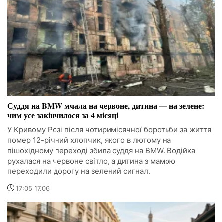
Суддя на BMW мчала на червоне, дитина — на зелене:
чим усе закінчилося за 4 місяці
У Кривому Розі після чотиримісячної боротьби за життя
помер 12-річний хлопчик, якого в лютому на
пішохідному переході збила суддя на BMW. Водійка
рухалася на червоне світло, а дитина з мамою
переходили дорогу на зелений сигнал.
17:05 17.06