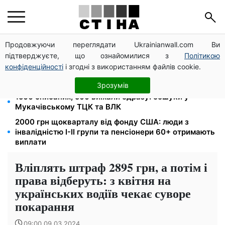
Продовжуючи переглядати Ukrainianwall.com Ви
Допомога людям з інвалідністю I-II групи: DRC,
підтверджуєте, що ознайомилися з
Політикою
Acted і NP реєструють просто вдома на Херсонщині
конфіденційності
і згодні з використанням файлів cookie.
Кешбек до 40% на Netflix та YouTube: Ощадбанк і
Mastercard запустили акцію до кінця жовтня
Зрозумів
1500 списаних, 500 виїхали одразу: обшуки у
Мукачівському ТЦК та ВЛК
2000 грн щокварталу від фонду США: люди з
інвалідністю I-II групи та пенсіонери 60+ отримають
виплати
Вліплять штраф 2895 грн, а потім і
права відберуть: з квітня на
українських водіїв чекає суворе
покарання
09:00 09.03.2024