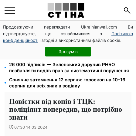
Продовжуючи переглядати Ukrainianwall.com Ви
Затемнення 12 серпня: астролог Базиленко дала
підтверджуєте, що ознайомилися з
Політикою
гороскоп на 3–9 серпня для всіх знаків зодіаку
конфіденційності
і згодні з використанням файлів cookie.
Новий знак на центральній вулиці: водіям
вантажівок заборонили зупинку — штраф до 680
Зрозумів
грн
26 000 підписів — Зеленський доручив РНБО
позбавляти водіїв прав за систематичні порушення
Сонячне затемнення 12 серпня: гороскоп на 10–16
серпня для всіх знаків зодіаку
Повістки від копів і ТЦК:
поліціянт попередив, що потрібно
знати
07:30 14.03.2024