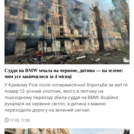
Суддя на BMW мчала на червоне, дитина — на зелене:
чим усе закінчилося за 4 місяці
У Кривому Розі після чотиримісячної боротьби за життя
помер 12-річний хлопчик, якого в лютому на
пішохідному переході збила суддя на BMW. Водійка
рухалася на червоне світло, а дитина з мамою
переходили дорогу на зелений сигнал.
17:05 17.06