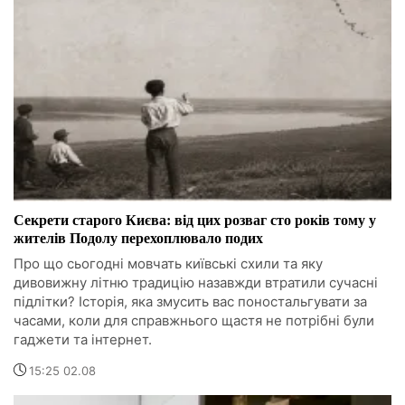
Секрети старого Києва: від цих розваг сто років тому у
жителів Подолу перехоплювало подих
Про що сьогодні мовчать київські схили та яку
дивовижну літню традицію назавжди втратили сучасні
підлітки? Історія, яка змусить вас поностальгувати за
часами, коли для справжнього щастя не потрібні були
гаджети та інтернет.
15:25 02.08