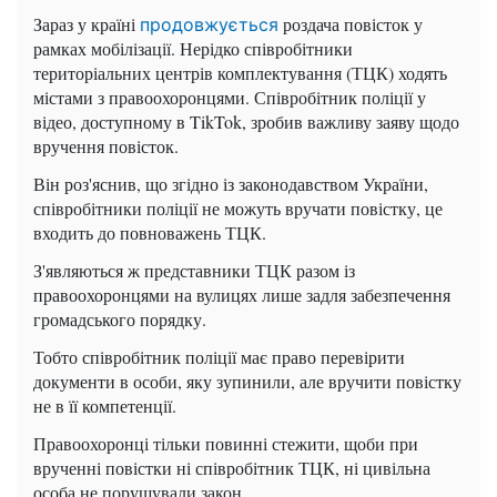
Зараз у країні
роздача повісток у
продовжується
рамках мобілізації. Нерідко співробітники
територіальних центрів комплектування (ТЦК) ходять
містами з правоохоронцями. Співробітник поліції у
відео, доступному в TikTok, зробив важливу заяву щодо
вручення повісток.
Він роз'яснив, що згідно із законодавством України,
співробітники поліції не можуть вручати повістку, це
входить до повноважень ТЦК.
З'являються ж представники ТЦК разом із
правоохоронцями на вулицях лише задля забезпечення
громадського порядку.
Тобто співробітник поліції має право перевірити
документи в особи, яку зупинили, але вручити повістку
не в її компетенції.
Правоохоронці тільки повинні стежити, щоби при
врученні повістки ні співробітник ТЦК, ні цивільна
особа не порушували закон.