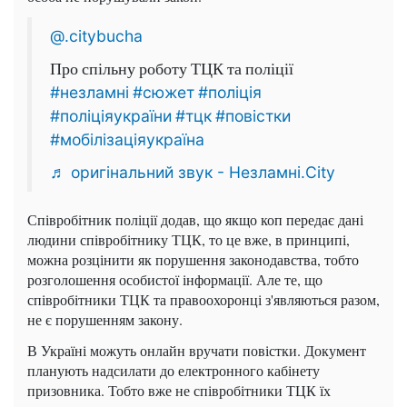
@.citybucha
Про спільну роботу ТЦК та поліції
#незламні
#сюжет
#поліція
#поліціяукраїни
#тцк
#повістки
#мобілізаціяукраїна
♬ оригінальний звук - Незламні.City
Співробітник поліції додав, що якщо коп передає дані
людини співробітнику ТЦК, то це вже, в принципі,
можна розцінити як порушення законодавства, тобто
розголошення особистої інформації. Але те, що
співробітники ТЦК та правоохоронці з'являються разом,
не є порушенням закону.
В Україні можуть онлайн вручати повістки. Документ
планують надсилати до електронного кабінету
призовника. Тобто вже не співробітники ТЦК їх