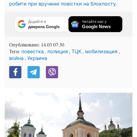
робити при врученні повістки на блокпосту.
Додайте в
Читайте нас у
Google News
джерела Google
Опубліковано:
14.03 07:30
Теги:
,
,
,
,
повестка
полиция
ТЦК
мобилизация
,
война
Украина