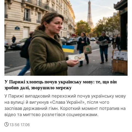
У Парижі хлопець почув українську мову: те, що він
зробив далі, зворушило мережу
У Парижі випадковий перехожий почув українську мову
на вулиці й вигукнув «Слава Україні!», після чого
заспівав державний гімн. Короткий момент потрапив на
відео та миттєво розлетівся соцмережами.
13:56 17.06