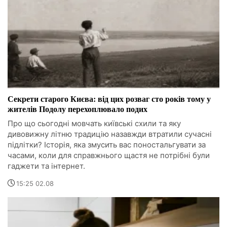
Секрети старого Києва: від цих розваг сто років тому у
жителів Подолу перехоплювало подих
Про що сьогодні мовчать київські схили та яку
дивовижну літню традицію назавжди втратили сучасні
підлітки? Історія, яка змусить вас поностальгувати за
часами, коли для справжнього щастя не потрібні були
гаджети та інтернет.
15:25 02.08