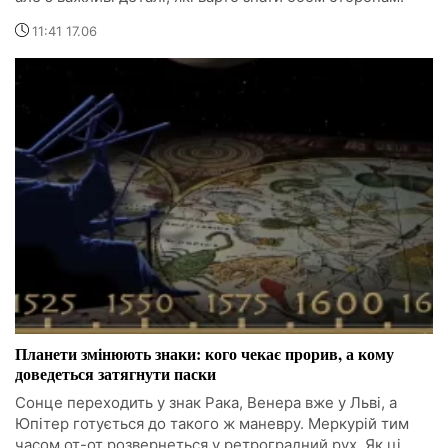
11:41 17.06
Планети змінюють знаки: кого чекає прорив, а кому
доведеться затягнути паски
Сонце переходить у знак Рака, Венера вже у Льві, а
Юпітер готується до такого ж маневру. Меркурій тим
часом от-от розвернеться у ретроградний рух. Як ці