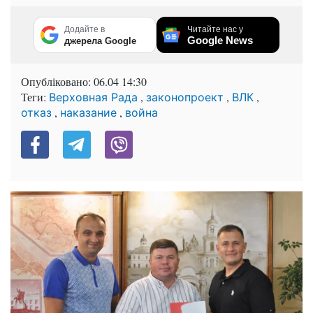
Додайте в
Читайте нас у
Google News
джерела Google
Опубліковано:
06.04 14:30
Теги:
,
,
,
Верховная Рада
законопроект
ВЛК
,
,
отказ
наказание
война