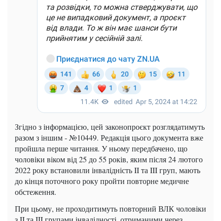
Згідно з інформацією, цей законопроєкт розглядатимуть
разом з іншим - №10449. Редакція цього документа вже
пройшла перше читання. У ньому передбачено, що
чоловіки віком від 25 до 55 років, яким після 24 лютого
2022 року встановили інвалідність II та III груп, мають
до кінця поточного року пройти повторне медичне
обстеження.
При цьому, не проходитимуть повторний ВЛК чоловіки
з II та III групами інвалідності, отриманими через