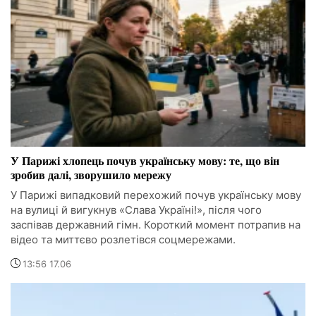
У Парижі хлопець почув українську мову: те, що він
зробив далі, зворушило мережу
У Парижі випадковий перехожий почув українську мову
на вулиці й вигукнув «Слава Україні!», після чого
заспівав державний гімн. Короткий момент потрапив на
відео та миттєво розлетівся соцмережами.
13:56 17.06