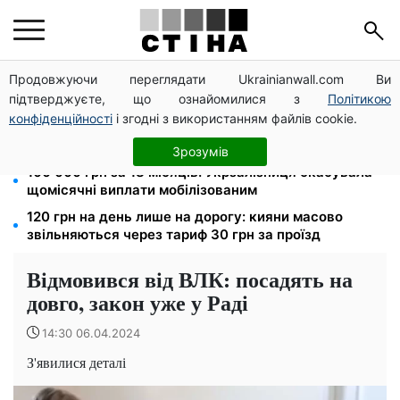
Продовжуючи переглядати Ukrainianwall.com Ви
8 451 грн замість пакунка малюка: Пенсійний фонд
підтверджуєте, що ознайомилися з
Політикою
пояснив, як отримати гроші
конфіденційності
і згодні з використанням файлів cookie.
Пенсія для III групи інвалідності з 1 вересня: від
2595 до 10 625 грн — хто скільки отримає
Зрозумів
100 000 грн за 18 місяців: Укрзалізниця скасувала
щомісячні виплати мобілізованим
120 грн на день лише на дорогу: кияни масово
звільняються через тариф 30 грн за проїзд
Відмовився від ВЛК: посадять на
довго, закон уже у Раді
14:30 06.04.2024
З'явилися деталі