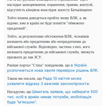
наслідки захворювання, поранення, травми, контузії,
відсутність кінцівок внаслідок захисту Батьківщини.
Тобто іншим доведеться пройти знову ВЛК, а, як
відомо, вже в країні не буде поняття "обмежено
придатний".
Тобто, за результатами обстеження ВЛК, чоловіків
визнають або придатними або непридатними до
військової служби. Відповідно, частина з них, кого
визнають придатними до військової служби, зможуть
призвати до лав ЗСУ.
Раніше портал "Стіна" повідомляв, що
в Україні
розпочнеться нова хвиля перевірок рішень ВЛК.
Також ми писали, що
Рада 10 квітня може
ухвалити відразу 3 важливі законопроєкти.
Нагадуємо, що
Шмигаль заявив, що набирати 500
тис. осіб в армію немає потреби, мобілізація
буде "м'якшою".