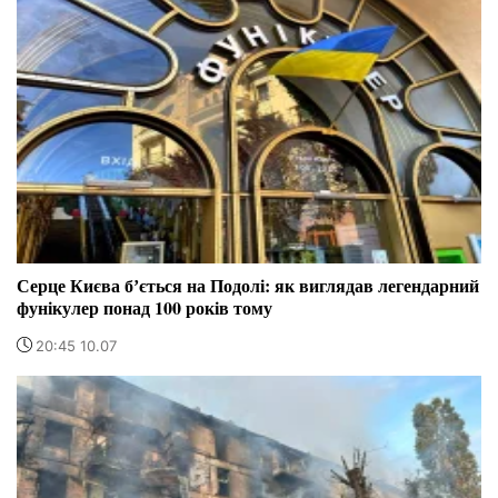
Серце Києва бʼється на Подолі: як виглядав легендарний
фунікулер понад 100 років тому
20:45 10.07