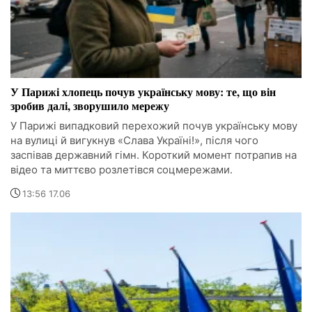
У Парижі хлопець почув українську мову: те, що він
зробив далі, зворушило мережу
У Парижі випадковий перехожий почув українську мову
на вулиці й вигукнув «Слава Україні!», після чого
заспівав державний гімн. Короткий момент потрапив на
відео та миттєво розлетівся соцмережами.
13:56 17.06