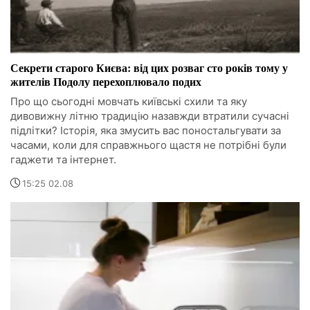
Секрети старого Києва: від цих розваг сто років тому у
жителів Подолу перехоплювало подих
Про що сьогодні мовчать київські схили та яку
дивовижну літню традицію назавжди втратили сучасні
підлітки? Історія, яка змусить вас поностальгувати за
часами, коли для справжнього щастя не потрібні були
гаджети та інтернет.
15:25 02.08