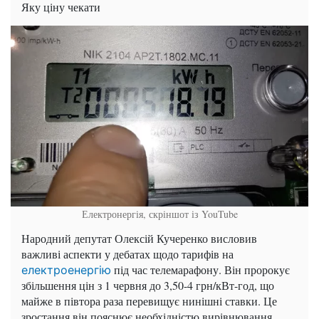
Яку ціну чекати
Електронергія, скріншот із YouTube
Народний депутат Олексій Кучеренко висловив
важливі аспекти у дебатах щодо тарифів на
під час телемарафону. Він пророкує
електроенергію
збільшення цін з 1 червня до 3,50-4 грн/кВт-год, що
майже в півтора раза перевищує нинішні ставки. Це
зростання він пояснює необхідністю вирівнювання