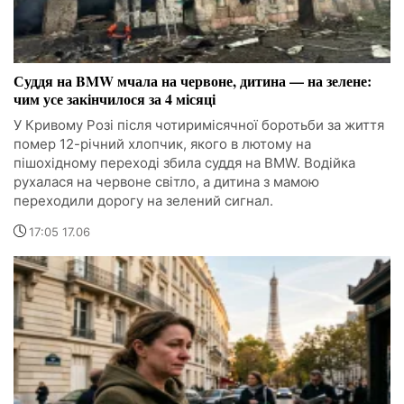
Суддя на BMW мчала на червоне, дитина — на зелене:
чим усе закінчилося за 4 місяці
У Кривому Розі після чотиримісячної боротьби за життя
помер 12-річний хлопчик, якого в лютому на
пішохідному переході збила суддя на BMW. Водійка
рухалася на червоне світло, а дитина з мамою
переходили дорогу на зелений сигнал.
17:05 17.06