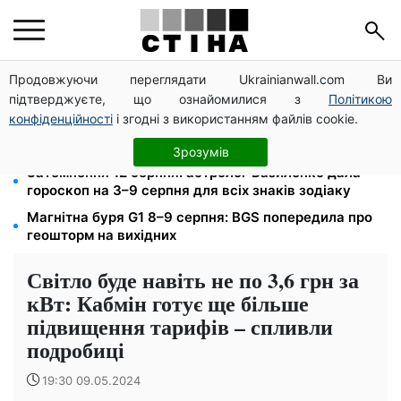
Продовжуючи переглядати Ukrainianwall.com Ви
До +37°C на півдні та грози з градом у 9 областях:
підтверджуєте, що ознайомилися з
Політикою
прогноз погоди на вихідні від Птухи
конфіденційності
і згодні з використанням файлів cookie.
Пенсія по інвалідності III групи з вересня: від 2595
до 10 625 грн — хто скільки отримає
Зрозумів
Затемнення 12 серпня: астролог Базиленко дала
гороскоп на 3–9 серпня для всіх знаків зодіаку
Магнітна буря G1 8–9 серпня: BGS попередила про
геошторм на вихідних
Світло буде навіть не по 3,6 грн за
кВт: Кабмін готує ще більше
підвищення тарифів – спливли
подробиці
19:30 09.05.2024