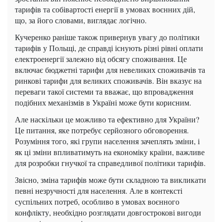
тарифів та собівартості енергії в умовах воєнних дій,
що, за його словами, виглядає логічно.
Кучеренко раніше також привернув увагу до політики
тарифів у Польщі, де справді існують різні рівні оплати
електроенергії залежно від обсягу споживання. Це
включає бюджетні тарифи для невеликих споживачів та
ринкові тарифи для великих споживачів. Він вказує на
переваги такої системи та вважає, що впровадження
подібних механізмів в Україні може бути корисним.
Але наскільки це можливо та ефективно для України?
Це питання, яке потребує серйозного обговорення.
Розуміння того, які групи населення зачеплять зміни, і
як ці зміни впливатимуть на економіку країни, важливе
для розробки гнучкої та справедливої ​​політики тарифів.
Звісно, ​​зміна тарифів може бути складною та викликати
певні незручності для населення. Але в контексті
суспільних потреб, особливо в умовах воєнного
конфлікту, необхідно розглядати довгострокові вигоди