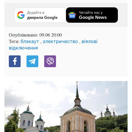
Додайте в
Читайте нас у
Google News
джерела Google
Опубліковано:
09.06 20:00
Теги:
,
,
блэкаут
электричество
віялові
відключення