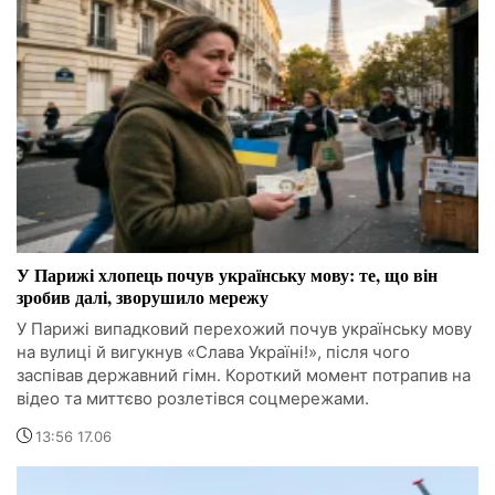
У Парижі хлопець почув українську мову: те, що він
зробив далі, зворушило мережу
У Парижі випадковий перехожий почув українську мову
на вулиці й вигукнув «Слава Україні!», після чого
заспівав державний гімн. Короткий момент потрапив на
відео та миттєво розлетівся соцмережами.
13:56 17.06