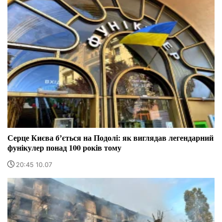
Серце Києва бʼється на Подолі: як виглядав легендарний
фунікулер понад 100 років тому
20:45 10.07