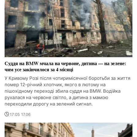
Суддя на BMW мчала на червоне, дитина — на зелене:
чим усе закінчилося за 4 місяці
У Кривому Розі після чотиримісячної боротьби за життя
помер 12-річний хлопчик, якого в лютому на
пішохідному переході збила суддя на BMW. Водійка
рухалася на червоне світло, а дитина з мамою
переходили дорогу на зелений сигнал.
17:05 17.06