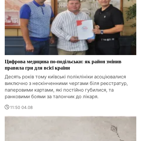
Цифрова медицина по-подільськи: як район змінив
правила гри для всієї країни
Десять років тому київські поліклініки асоціювалися
виключно з нескінченними чергами біля реєстратур,
паперовими картами, які постійно губилися, та
ранковими боями за талончик до лікаря.
11:50 04.08