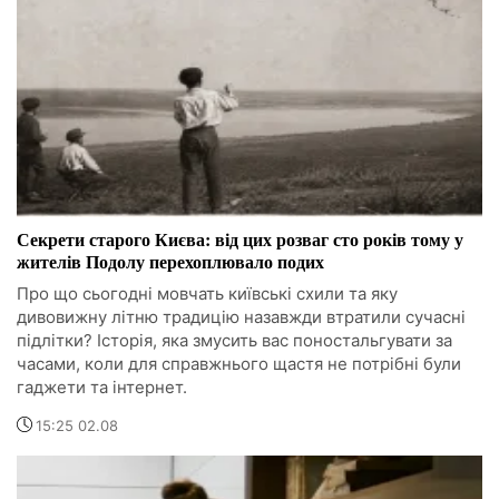
Секрети старого Києва: від цих розваг сто років тому у
жителів Подолу перехоплювало подих
Про що сьогодні мовчать київські схили та яку
дивовижну літню традицію назавжди втратили сучасні
підлітки? Історія, яка змусить вас поностальгувати за
часами, коли для справжнього щастя не потрібні були
гаджети та інтернет.
15:25 02.08