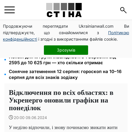
Продовжуючи переглядати Ukrainianwall.com Ви
125 грн за куб води: закон №4777 запустив подвійне
підтверджуєте, що ознайомилися з
Політикою
подорожчання тарифів у регіонах
конфіденційності
і згодні з використанням файлів cookie.
26 000 підписів — Зеленський доручив РНБО
позбавляти водіїв прав за систематичні порушення
Зрозумів
Пенсія для III групи інвалідності з 1 вересня: від
2595 до 10 625 грн — хто скільки отримає
Сонячне затемнення 12 серпня: гороскоп на 10–16
серпня для всіх знаків зодіаку
Відключення по всіх областях: в
Укренерго оновили графіки на
понеділок
20:00 09.06.2024
У неділю відпочили, і знову починаємо звикати жити