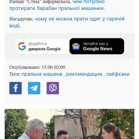
Раніше "Стіна" інформувала,
чим потрібно
протирати барабан пральної машинки.
Нагадуємо,
чому не можна прати одяг у гарячій
воді.
Додайте в
Читайте нас у
Google News
джерела Google
Опубліковано:
15.06 02:00
Теги:
,
,
пральна машина
рекомендации
лайфхаки