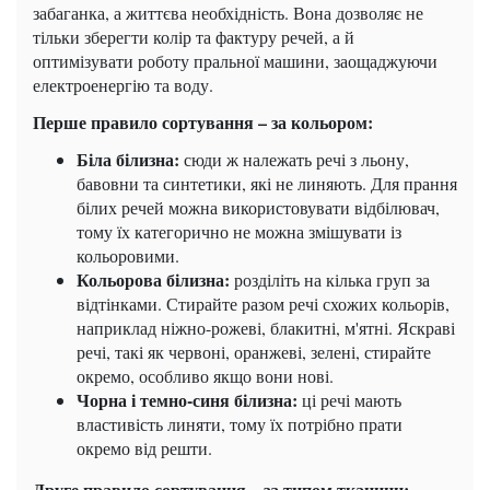
забаганка, а життєва необхідність. Вона дозволяє не
тільки зберегти колір та фактуру речей, а й
оптимізувати роботу пральної машини, заощаджуючи
електроенергію та воду.
Перше правило сортування – за кольором:
Біла білизна:
сюди ж належать речі з льону,
бавовни та синтетики, які не линяють. Для прання
білих речей можна використовувати відбілювач,
тому їх категорично не можна змішувати із
кольоровими.
Кольорова білизна:
розділіть на кілька груп за
відтінками. Стирайте разом речі схожих кольорів,
наприклад ніжно-рожеві, блакитні, м'ятні. Яскраві
речі, такі як червоні, оранжеві, зелені, стирайте
окремо, особливо якщо вони нові.
Чорна і темно-синя білизна:
ці речі мають
властивість линяти, тому їх потрібно прати
окремо від решти.
Друге правило сортування – за типом тканини: