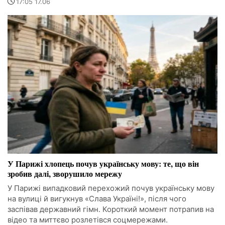
17:05 17.06
У Парижі хлопець почув українську мову: те, що він
зробив далі, зворушило мережу
У Парижі випадковий перехожий почув українську мову
на вулиці й вигукнув «Слава Україні!», після чого
заспівав державний гімн. Короткий момент потрапив на
відео та миттєво розлетівся соцмережами.