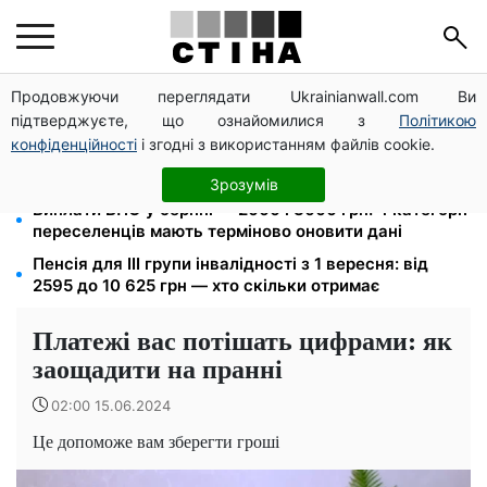
Продовжуючи переглядати Ukrainianwall.com Ви
172 940 грн захистять житло від арешту за
підтверджуєте, що ознайомилися з
Політикою
комуналку: з жовтня поріг — 432 тисячі
конфіденційності
і згодні з використанням файлів cookie.
26 000 підписів — Зеленський доручив РНБО
позбавляти водіїв прав за систематичні порушення
Зрозумів
Виплати ВПО у серпні — 2000 і 3000 грн: 4 категорії
переселенців мають терміново оновити дані
Пенсія для III групи інвалідності з 1 вересня: від
2595 до 10 625 грн — хто скільки отримає
Платежі вас потішать цифрами: як
заощадити на пранні
02:00 15.06.2024
Це допоможе вам зберегти гроші