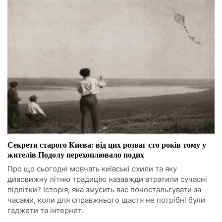
Секрети старого Києва: від цих розваг сто років тому у
жителів Подолу перехоплювало подих
Про що сьогодні мовчать київські схили та яку
дивовижну літню традицію назавжди втратили сучасні
підлітки? Історія, яка змусить вас поностальгувати за
часами, коли для справжнього щастя не потрібні були
гаджети та інтернет.