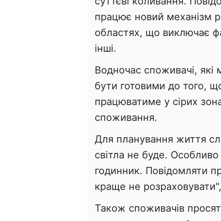
суттєві коливання. Повід
працює новий механізм р
областях, що виключає ф
інші.
Водночас споживачі, які 
бути готовими до того, щ
працюватиме у сірих зона
споживання.
Для планування життя слі
світла не буде. Особливо
годинник. Повідомляти пр
краще не розраховувати",
Також споживачів просят