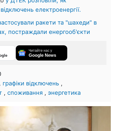
що
у ДТЕК розповіли, як
відключень електроенергії.
застосували ракети та "шахеди" в
тах, постраждали енергооб'єкти
Читайте нас у
Google News
ogle
0
,
графіки відключень
,
т
,
споживання
,
энергетика