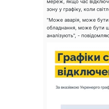
мереж, якщо час відключе
зону у графіку, коли світ
"Може аварія, може бути
обладнання, може бути щ
аналізують", - повідомляю