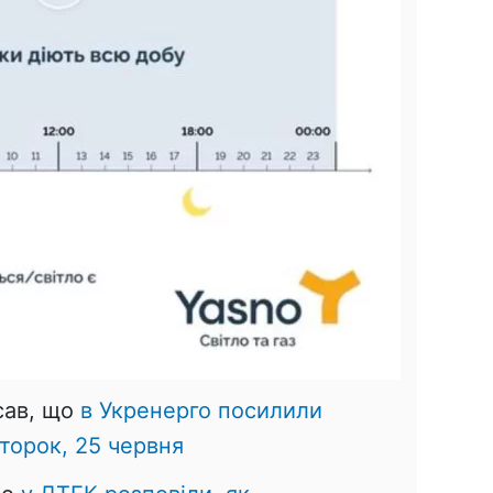
сав, що
в Укренерго посилили
второк, 25 червня