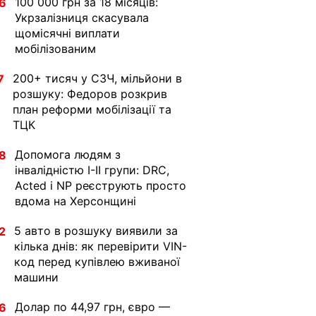
100 000 грн за 18 місяців:
6
Укрзалізниця скасувала
щомісячні виплати
мобілізованим
200+ тисяч у СЗЧ, мільйони в
7
розшуку: Федоров розкрив
план реформи мобілізації та
ТЦК
Допомога людям з
8
інвалідністю I-II групи: DRC,
Acted і NP реєструють просто
вдома на Херсонщині
5 авто в розшуку виявили за
2
кілька днів: як перевірити VIN-
код перед купівлею вживаної
машини
Долар по 44,97 грн, євро —
6