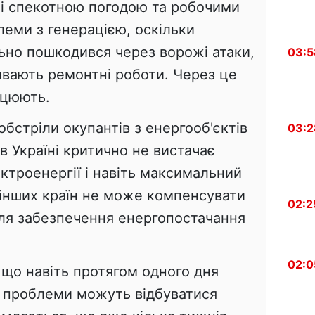
 зі спекотною погодою та робочими
еми з генерацією, оскільки
ьно пошкодився через ворожі атаки,
03:5
ивають ремонтні роботи. Через це
ацюють.
бстріли окупантів з енергооб'єктів
03:2
в Україні критично не вистачає
ектроенергії і навіть максимальний
 інших країн не може компенсувати
02:2
для забезпечення енергопостачання
.
02:0
 що навіть протягом одного дня
 проблеми можуть відбуватися