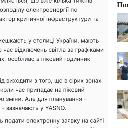
омляється, що вже кілька тижнів
По
озподілу електроенергії по
актор критичної інфраструктури та
мешкають у столиці України, мають
о час відключень світла за графіками
х, особливо в піковий годинник
д виходити з того, що в сірих зонах
 коли час припадає на піковий
о зміни. Але для планування –
 - зазначають у YASNO.
ь подати електронну заявку на сайті