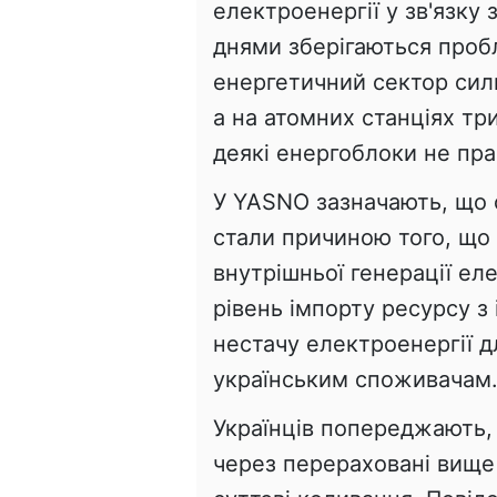
електроенергії у зв'язку
днями зберігаються пробл
енергетичний сектор сил
а на атомних станціях тр
деякі енергоблоки не пр
У YASNO зазначають, що о
стали причиною того, що 
внутрішньої генерації ел
рівень імпорту ресурсу з
нестачу електроенергії 
українським споживачам
Українців попереджають,
через перераховані вище