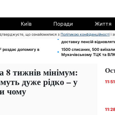
Київ
Поради
Життя
підтверджуєте, що ознайомилися з
Політикою конфіденційності
і 
 7-10 серпня: водіям Києва
Депо Укрпошти знищено в П
доставку пенсій відновлят
EF роздає допомогу в
1500 списаних, 500 виїхал
Мукачівському ТЦК та ВЛ
Ос
а 8 тижнів мінімум:
муть дуже рідко – у
11:51
и чому
11:2