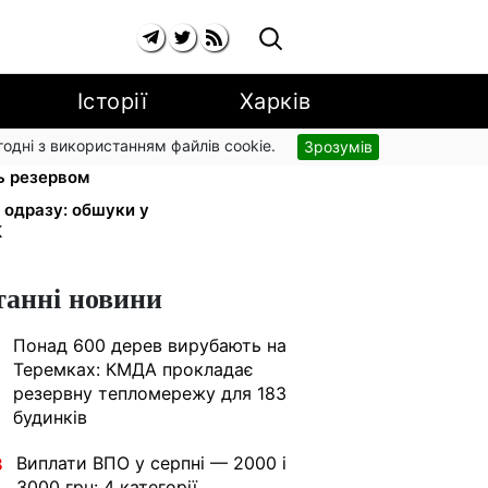
Історії
Харків
згодні з використанням файлів cookie.
Зрозумів
авлограді: двоє загиблих,
ь резервом
и одразу: обшуки у
К
танні новини
Понад 600 дерев вирубають на
Теремках: КМДА прокладає
резервну тепломережу для 183
будинків
Виплати ВПО у серпні — 2000 і
8
3000 грн: 4 категорії