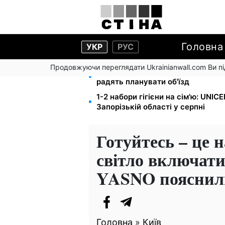
Головна
УКР
РУС
Продовжуючи переглядати Ukrainianwall.com Ви 
Міст Метро частково перекриють
радять планувати об'їзд
1-2 набори гігієни на сім'ю: UNIC
Запорізькій області у серпні
Готуйтесь – це н
світло включати
YASNO пояснил
Головна
»
Київ