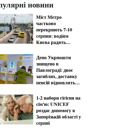
пулярні новини
Міст Метро
частково
перекриють 7-10
серпня: водіям
Києва радять
планувати об'їзд
Депо Укрпошти
знищено в
Павлограді: двоє
загиблих, доставку
пенсій відновлять
резервом
1-2 набори гігієни на
сім'ю: UNICEF
роздає допомогу в
Запорізькій області у
серпні