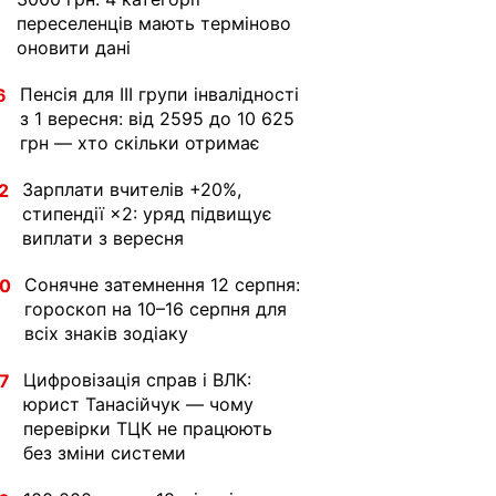
переселенців мають терміново
оновити дані
Пенсія для III групи інвалідності
6
з 1 вересня: від 2595 до 10 625
грн — хто скільки отримає
Зарплати вчителів +20%,
2
стипендії ×2: уряд підвищує
виплати з вересня
Сонячне затемнення 12 серпня:
30
гороскоп на 10–16 серпня для
всіх знаків зодіаку
Цифровізація справ і ВЛК:
7
юрист Танасійчук — чому
перевірки ТЦК не працюють
без зміни системи