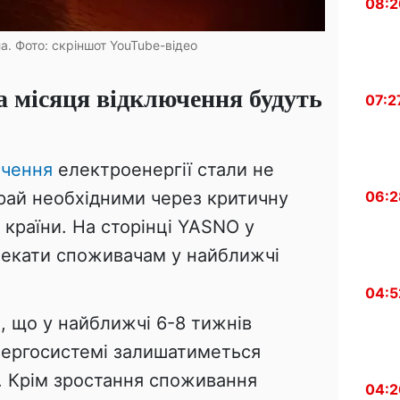
08:2
а. Фото: скріншот YouTube-відео
а місяця відключення будуть
07:2
ючення
електроенергії стали не
06:2
рай необхідними через критичну
 країни. На сторінці YASNO у
чекати споживачам у найближчі
04:5
, що у найближчі 6-8 тижнів
енергосистемі залишатиметься
. Крім зростання споживання
04:2