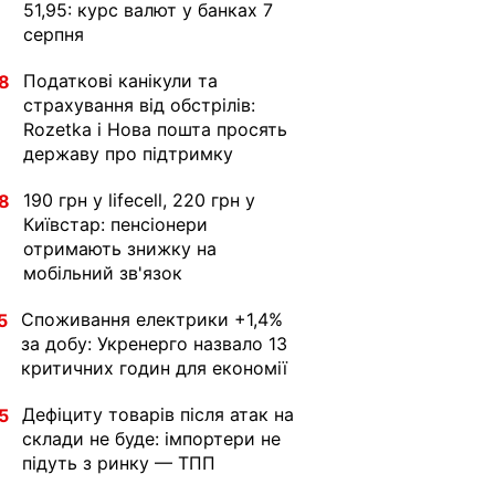
51,95: курс валют у банках 7
серпня
Податкові канікули та
8
страхування від обстрілів:
Rozetka і Нова пошта просять
державу про підтримку
190 грн у lifecell, 220 грн у
8
Київстар: пенсіонери
отримають знижку на
мобільний зв'язок
Споживання електрики +1,4%
5
за добу: Укренерго назвало 13
критичних годин для економії
Дефіциту товарів після атак на
5
склади не буде: імпортери не
підуть з ринку — ТПП