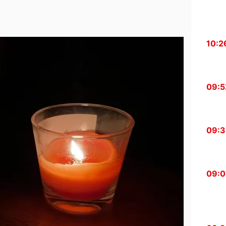
10:2
09:5
09:
09:0