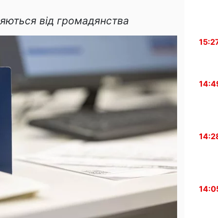
ляються від громадянства
15:2
14:4
14:2
14:0