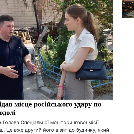
дав місце російського удару по
одолі
 Голова Спеціальної моніторингової місії
ш. Це вже другий його візит до будинку, який