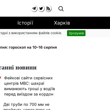
Історії
Харків
згодні з використанням файлів cookie.
Зрозумів
рупи з вересня: від 2595 до 10 625
пня: гороскоп на 10–16 серпня
танні новини
Фейкові сайти сервісних
7
центрів МВС: шахраї
виманюють гроші у водіїв
перед виїздом за кордон
Дві труби по 700 мм не
1
пройдуть через парк на