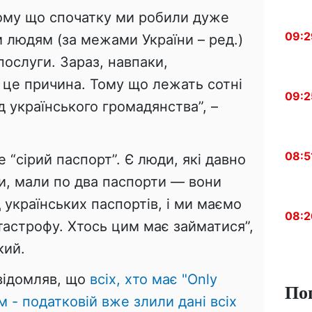
ому що спочатку ми робили дуже
09:2
 людям (за межами України – ред.)
послуги. Зараз, навпаки,
 це причина. Тому що лежать сотні
09:2
д українського громадянства”, –
08:5
 “сірий паспорт”. Є люди, які давно
и, мали по два паспорти — вони
 українських паспортів, і ми маємо
08:2
тастрофу. Хтось цим має займатися”,
кий.
овідомляв, що
всіх, хто має "Only
По
м - податковій вже злили дані всіх