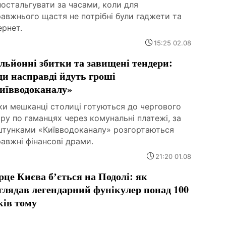
остальгувати за часами, коли для
авжнього щастя не потрібні були гаджети та
ернет.
15:25 02.08
льйонні збитки та завищені тендери:
ди насправді йдуть гроші
иївводоканалу»
ки мешканці столиці готуються до чергового
ру по гаманцях через комунальні платежі, за
штунками «Київводоканалу» розгортаються
авжні фінансові драми.
21:20 01.08
рце Києва бʼється на Подолі: як
глядав легендарний фунікулер понад 100
ків тому