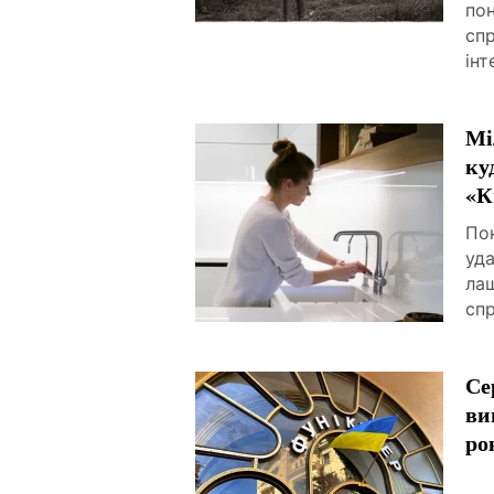
пон
спр
інт
Мі
ку
«К
По
уда
ла
спр
Се
ви
ро