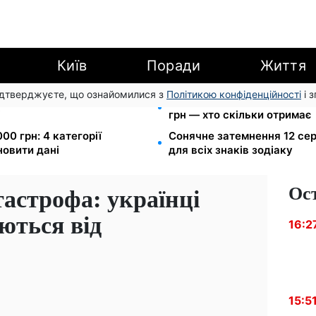
Київ
Поради
Життя
підтверджуєте, що ознайомилися з
Політикою конфіденційності
і 
ю для ветеранів хочуть
Пенсія по інвалідності III г
і
грн — хто скільки отримає
00 грн: 4 категорії
Сонячне затемнення 12 сер
новити дані
для всіх знаків зодіаку
Ос
астрофа: українці
ються від
16:2
15:5