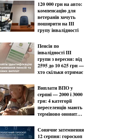
120 000 грн на авто:
компенсацію для
ветеранів хочуть
поширити на III
групу інвалідності
Пенсія по
інвалідності III
групи з вересня: від
2595 до 10 625 грн —
хто скільки отримає
Виплати ВПО у
серпні — 2000 і 3000
грн: 4 категорії
переселенців мають
терміново оновити
дані
Сонячне затемнення
12 серпня: гороскоп