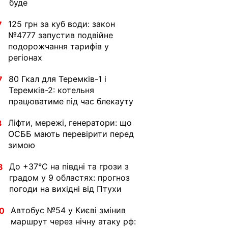
буде
125 грн за куб води: закон
7
№4777 запустив подвійне
подорожчання тарифів у
регіонах
80 Гкал для Теремків-1 і
7
Теремків-2: котельня
працюватиме під час блекауту
Ліфти, мережі, генератори: що
3
ОСББ мають перевірити перед
зимою
До +37°C на півдні та грози з
8
градом у 9 областях: прогноз
погоди на вихідні від Птухи
Автобус №54 у Києві змінив
0
маршрут через нічну атаку рф: