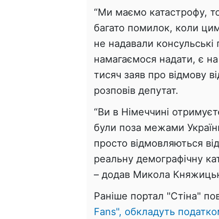
“Ми маємо катастрофу, т
багато помилок, коли цим
не надавали консульські 
намагаємося надати, є на
тисяч заяв про відмову ві
розповів депутат.
“Ви в Німеччині отримуєте
були поза межами Україн
просто відмовляються від
реальну демографічну ка
– додав Микола Княжиць
Раніше портал "Стіна" п
Fans", обкладуть податко