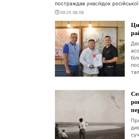
постраждав унаслідок російської
09:25 08.08
Ци
ра
Дес
ас
біл
пос
тал
Се
ро
пе
Про
ди
суч