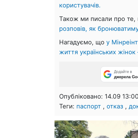
користувачів.
Також ми писали про те,
розповів, як бронюватимут
Нагадуємо, що
у Мінреін
життя українських жінок 
Додайте в
джерела Go
Опубліковано:
14.09 13:0
Теги:
паспорт
,
отказ
,
до