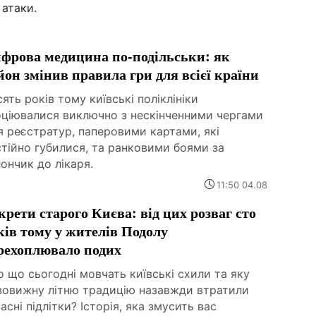
 атаки.
фрова медицина по-подільськи: як
йон змінив правила гри для всієї країни
ять років тому київські поліклініки
оціювалися виключно з нескінченними чергами
я реєстратур, паперовими картами, які
тійно губилися, та ранковими боями за
ончик до лікаря.
11:50 04.08
крети старого Києва: від цих розваг сто
ків тому у жителів Подолу
рехоплювало подих
 що сьогодні мовчать київські схили та яку
вовижну літню традицію назавжди втратили
асні підлітки? Історія, яка змусить вас