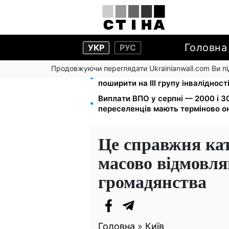
Головна
УКР
РУС
Продовжуючи переглядати Ukrainianwall.com Ви 
120 000 грн на авто: компенсаці
поширити на III групу інвалідност
Виплати ВПО у серпні — 2000 і 30
переселенців мають терміново о
Це справжня кат
масово відмовля
громадянства
Головна
»
Київ