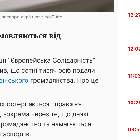
12:2
паспорт, скріншот з YouTube
дмовляються від
12:0
ії “Європейська Солідарність”
в, що сотні тисяч осіб подали
11:0
аїнського
громадянства. Про це
10:2
і спостерігається справжня
 зокрема через те, що деякі
 громадянство та намагаються
09:5
паспортів.