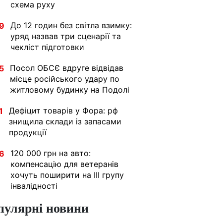
схема руху
До 12 годин без світла взимку:
9
уряд назвав три сценарії та
чекліст підготовки
Посол ОБСЄ вдруге відвідав
5
місце російського удару по
житловому будинку на Подолі
Дефіцит товарів у Фора: рф
1
знищила склади із запасами
продукції
120 000 грн на авто:
6
компенсацію для ветеранів
хочуть поширити на III групу
інвалідності
пулярні новини