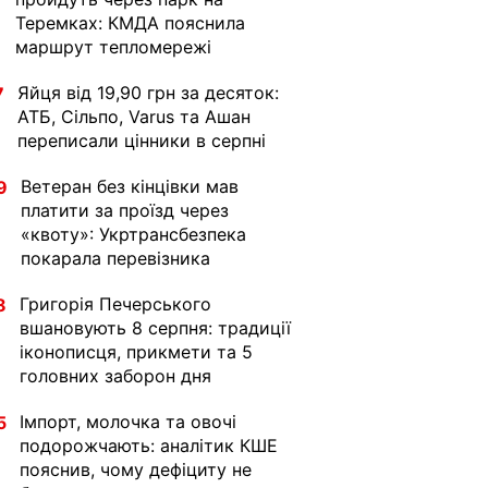
Теремках: КМДА пояснила
маршрут тепломережі
Яйця від 19,90 грн за десяток:
7
АТБ, Сільпо, Varus та Ашан
переписали цінники в серпні
Ветеран без кінцівки мав
9
платити за проїзд через
«квоту»: Укртрансбезпека
покарала перевізника
Григорія Печерського
8
вшановують 8 серпня: традиції
іконописця, прикмети та 5
головних заборон дня
Імпорт, молочка та овочі
5
подорожчають: аналітик КШЕ
пояснив, чому дефіциту не