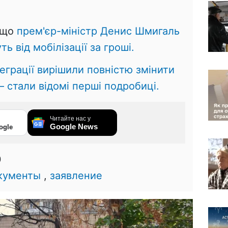
 що
прем'єр-міністр Денис Шмигаль
ь від мобілізації за гроші.
теграції вирішили повністю змінити
– стали відомі перші подробиці.
Читайте нас у
Google News
ogle
0
кументы
,
заявление