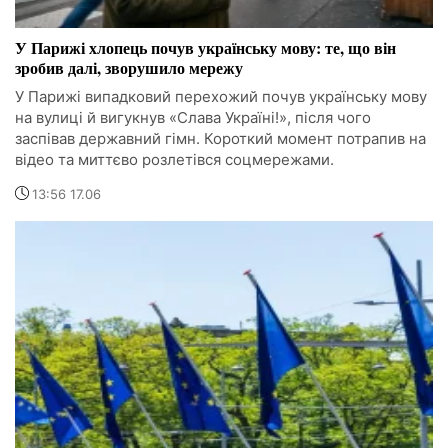
У Парижі хлопець почув українську мову: те, що він
зробив далі, зворушило мережу
У Парижі випадковий перехожий почув українську мову
на вулиці й вигукнув «Слава Україні!», після чого
заспівав державний гімн. Короткий момент потрапив на
відео та миттєво розлетівся соцмережами.
13:56 17.06