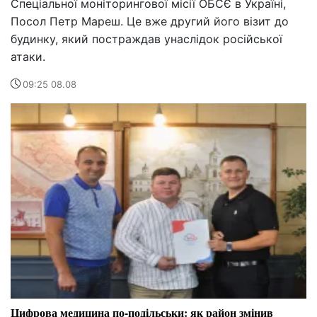
Спеціальної моніторингової місії ОБСЄ в Україні,
Посол Петр Мареш. Це вже другий його візит до
будинку, який постраждав унаслідок російської
атаки.
09:25 08.08
Цифрова медицина по-подільськи: як район змінив