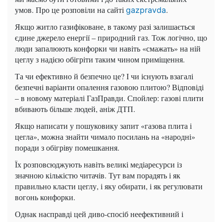
умов. Про це розповіли на сайті
.
gazpravda
Якщо житло газифіковане, в такому разі залишається
єдине джерело енергії – природний газ. Тож логічно, що
люди запалюють конфорки чи навіть «смажать» на ній
цеглу з надією обігріти таким чином приміщення.
Та чи ефективно й безпечно це? І чи існують взагалі
безпечні варіанти опалення газовою плитою? Відповіді
– в новому матеріалі ГазПравди. Спойлер: газові плити
вбивають більше людей, аніж ДТП.
Якщо написати у пошуковику запит «газова плита і
цегла», можна знайти чимало посилань на «народні»
поради з обігріву помешкання.
Їх розповсюджують навіть великі медіаресурси із
значною кількістю читачів. Тут вам порадять і як
правильно класти цеглу, і яку обирати, і як регулювати
вогонь конфорки.
Однак насправді цей диво-спосіб неефективний і