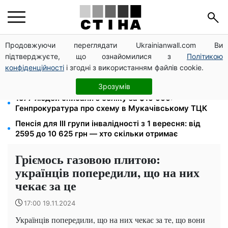
Продовжуючи переглядати Ukrainianwall.com Ви
125 грн за куб води: закон №4777 запустив подвійне
підтверджуєте, що ознайомилися з
Політикою
подорожчання тарифів у регіонах
конфіденційності
і згодні з використанням файлів cookie.
Пенсія по інвалідності III групи з вересня: від 2595
до 10 625 грн — хто скільки отримає
Зрозумів
1577 людей списали з обліку за $10 000:
Генпрокуратура про схему в Мукачівському ТЦК
Пенсія для III групи інвалідності з 1 вересня: від
2595 до 10 625 грн — хто скільки отримає
Гріємось газовою плитою:
українців попередили, що на них
чекає за це
17:00 19.11.2024
Українців попередили, що на них чекає за те, що вони