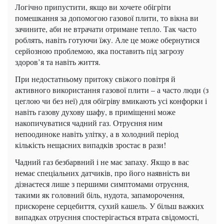
Логічно припустити, якщо ви хочете обігріти
помешкання за допомогою газової плити, то вікна ви
зачините, аби не втрачати отримане тепло. Так часто
роблять, навіть готуючи їжу. Але це може обернутися
серйозною проблемою, яка поставить під загрозу
здоров’я та навіть життя.
При недостатньому притоку свіжого повітря й
активного використання газової плити – а часто люди (з
цеглою чи без неї) для обігріву вмикають усі конфорки і
навіть газову духову шафу, в приміщенні може
накопичуватися чадний газ. Отруєння ним
непоодиноке навіть улітку, а в холодний період
кількість нещасних випадків зростає в рази!
Чадний газ безбарвний і не має запаху. Якщо в вас
немає спеціальних датчиків, про його наявність ви
дізнаєтеся лише з першими симптомами отруєння,
такими як головний біль, нудота, запаморочення,
прискорене серцебиття, сухий кашель. У більш важких
випадках отруєння спостерігається втрата свідомості,