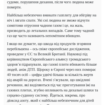
судоми, порушення дихання, після чого людина може
померти.
Найбільш небезпечно вмикати газплиту для обігріву на
ніч і лягати спати. Уві сні людина не зможе відчути
симптоми отруєння чадним газом і це, на жаль,
призводить до летальних випадків. Саме тому чадний
газ ще часто називають непомітним вбивцею.
І якщо ви думаєте, що шкода від продуктів згоряння
перебільшена – ось свіже європейське дослідження,
проведене у ЄС та Великій Британії. Науковці під
керівництвом Європейського альянсу громадського
здоров’я підрахували, що газові плити вбивають більше
людей, аніж ДТП. Щороку в Європі через них помирає
40 тисяч осіб – цифра удвічі більша за кількість жертв
від аварій на дорогах. Вчені з’ясували, що шкідливі
речовини, які виділяються під час приготування їжі на
газових плитах, згубно впливають на дихальні шляхи та
серцево-судинну систему. Йдеться, зокрема, про
діоксид азоту, який є найбільш небезпечним для дітей