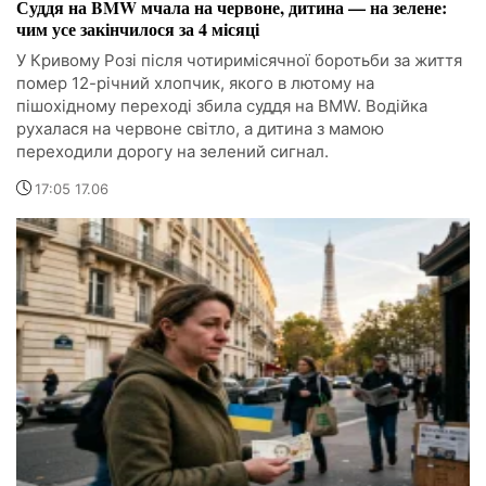
Суддя на BMW мчала на червоне, дитина — на зелене:
чим усе закінчилося за 4 місяці
У Кривому Розі після чотиримісячної боротьби за життя
помер 12-річний хлопчик, якого в лютому на
пішохідному переході збила суддя на BMW. Водійка
рухалася на червоне світло, а дитина з мамою
переходили дорогу на зелений сигнал.
17:05 17.06