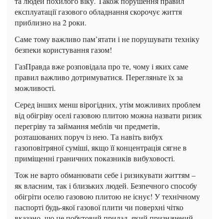
та людей похилого віку. Також порушення правил
експлуатації газового обладнання скорочує життя
приблизно на 2 роки.
Саме тому важливо пам’ятати і не порушувати техніку
безпеки користування газом!
ГазПравда вже розповідала про те, чому і яких саме
правил важливо дотримуватися. Перегляньте їх за
можливості.
Серед інших менш вірогідних, утім можливих проблем
від обігріву оселі газовою плитою можна назвати ризик
перегріву та займання меблів чи предметів,
розташованих поруч із нею. Та навіть вибух
газоповітряної суміші, якщо її концентрація сягне в
приміщенні граничних показників вибуховості.
Тож не варто обманювати себе і ризикувати життям –
як власним, так і близьких людей. Безпечного способу
обігріти оселю газовою плитою не існує! У технічному
паспорті будь-якої газової плити чи поверхні чітко
вказано, що це побутовий прилад, який призначений