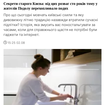
Секрети старого Києва: від цих розваг сто років тому у
жителів Подолу перехоплювало подих
Про що сьогодні мовчать київські схили та яку
дивовижну літню традицію назавжди втратили сучасні
підлітки? Історія, яка змусить вас поностальгувати за
часами, коли для справжнього щастя не потрібні були
гаджети та інтернет.
15:25 02.08