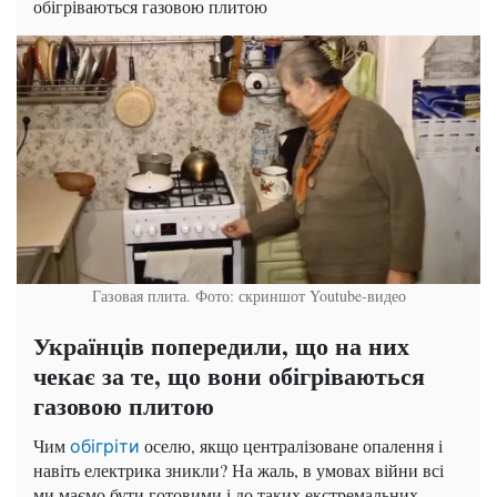
обігріваються газовою плитою
Газовая плита. Фото: скриншот Youtube-видео
Українців попередили, що на них
чекає за те, що вони обігріваються
газовою плитою
Чим
оселю, якщо централізоване опалення і
обігріти
навіть електрика зникли? На жаль, в умовах війни всі
ми маємо бути готовими і до таких екстремальних