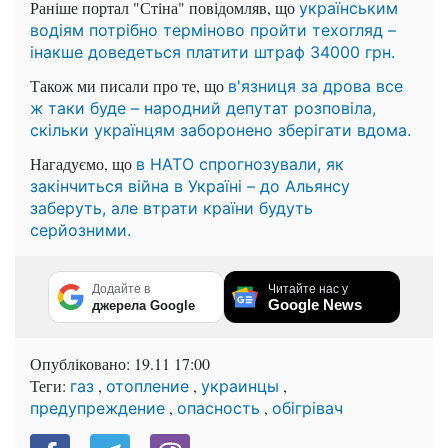
Раніше портал "Стіна" повідомляв, що
українським
водіям потрібно терміново пройти техогляд –
інакше доведеться платити штраф 34000 грн.
Також ми писали про те, що
в'язниця за дрова все
ж таки буде – народний депутат розповіла,
скільки українцям заборонено зберігати вдома.
Нагадуємо, що
в НАТО спрогнозували, як
закінчиться війна в Україні –
до Альянсу
заберуть, але втрати країни будуть
серйозними.
Додайте в
Читайте нас у
Google News
джерела Google
Опубліковано:
19.11 17:00
Теги:
,
,
,
газ
отопление
украинцы
,
,
предупреждение
опасность
обігрівач