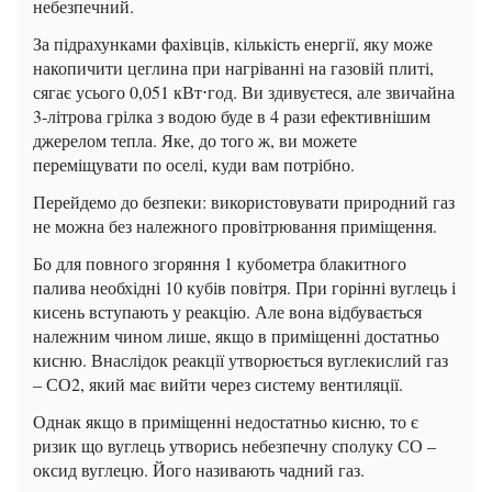
небезпечний.
За підрахунками фахівців, кількість енергії, яку може
накопичити цеглина при нагріванні на газовій плиті,
сягає усього 0,051 кВт⋅год. Ви здивуєтеся, але звичайна
3-літрова грілка з водою буде в 4 рази ефективнішим
джерелом тепла. Яке, до того ж, ви можете
переміщувати по оселі, куди вам потрібно.
Перейдемо до безпеки: використовувати природний газ
не можна без належного провітрювання приміщення.
Бо для повного згоряння 1 кубометра блакитного
палива необхідні 10 кубів повітря. При горінні вуглець і
кисень вступають у реакцію. Але вона відбувається
належним чином лише, якщо в приміщенні достатньо
кисню. Внаслідок реакції утворюється вуглекислий газ
– СО2, який має вийти через систему вентиляції.
Однак якщо в приміщенні недостатньо кисню, то є
ризик що вуглець утворись небезпечну сполуку СО –
оксид вуглецю. Його називають чадний газ.