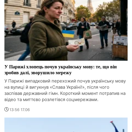
У Парижі хлопець почув українську мову: те, що він
зробив далі, зворушило мережу
У Парижі випадковий перехожий почув українську мову
на вулиці й вигукнув «Слава Україні!», після чого
заспівав державний гімн. Короткий момент потрапив на
відео та миттєво розлетівся соцмережами.
13:56 17.06