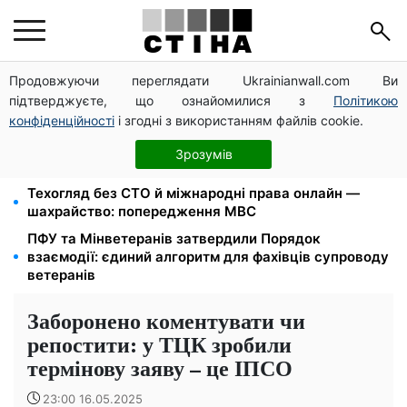
Продовжуючи переглядати Ukrainianwall.com Ви
1-2 набори гігієни на сім'ю: UNICEF роздає допомогу
підтверджуєте, що ознайомилися з
Політикою
в Запорізькій області у серпні
конфіденційності
і згодні з використанням файлів cookie.
2000 грн щокварталу від фонду США: люди з
інвалідністю I-II групи та пенсіонери 60+ отримають
Зрозумів
виплати
Техогляд без СТО й міжнародні права онлайн —
шахрайство: попередження МВС
ПФУ та Мінветеранів затвердили Порядок
взаємодії: єдиний алгоритм для фахівців супроводу
ветеранів
Заборонено коментувати чи
репостити: у ТЦК зробили
термінову заяву – це ІПСО
23:00 16.05.2025