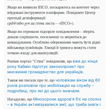
Якщо ви виявили ІПСО, поскаржтесь на контент через
вбудовані інструменти платформи. Повідомте Центр
протидії дезінформації:
cpd@rnbo.gov.ua (тема листа – «ІПСО»).
Якщо ви отримали підозріле повідомлення – зберіть
докази (скріншоти, посилання) та зверніться до
командування. Особливо обережними мають бути рідні
військоврслужбовців. Емоції й тривога можуть стати
точкою входу для маніпуляцій.
Раніше портал "Стіна" повідомляв, що
вже до кінця
року Кабмін підготує законопроект про
множинне громадянство для українців.
Також ми писали про те, що
чоловікам віком від 60
років розповіли про мобілізацію на службу –
подробиці, про які до цього мовчали.
Нагадуємо, що
Мінохорони здоров'я б'є на сполох
– в Україні активізувалися змії, що треба знати і