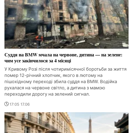
Суддя на BMW мчала на червоне, дитина — на зелене:
чим усе закінчилося за 4 місяці
У Кривому Розі після чотиримісячної боротьби за життя
помер 12-річний хлопчик, якого в лютому на
пішохідному переході збила суддя на BMW. Водійка
рухалася на червоне світло, а дитина з мамою
переходили дорогу на зелений сигнал.
17:05 17.06