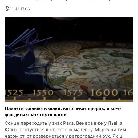
11:41 17.06
Планети змінюють знаки: кого чекає прорив, а кому
доведеться затягнути паски
Сонце переходить у знак Рака, Венера вже у Льві, а
Юпітер готується до такого ж маневру. Меркурій тим
часом от-от розвернеться у ретроградний рух. Як ці