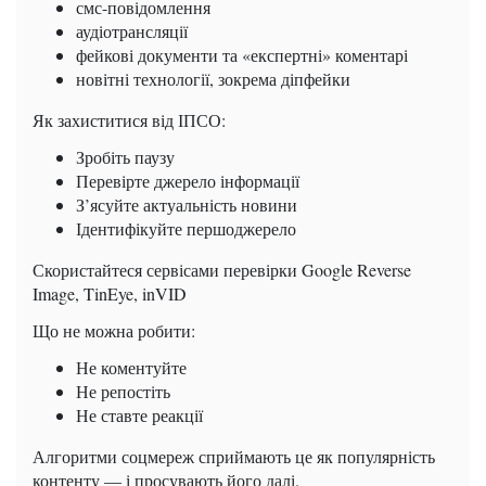
смс-повідомлення
аудіотрансляції
фейкові документи та «експертні» коментарі
новітні технології, зокрема діпфейки
Як захиститися від ІПСО:
Зробіть паузу
Перевірте джерело інформації
З’ясуйте актуальність новини
Ідентифікуйте першоджерело
Скористайтеся сервісами перевірки Google Reverse
Image, TinEye, inVID
Що не можна робити:
Не коментуйте
Не репостіть
Не ставте реакції
Алгоритми соцмереж сприймають це як популярність
контенту — і просувають його далі.