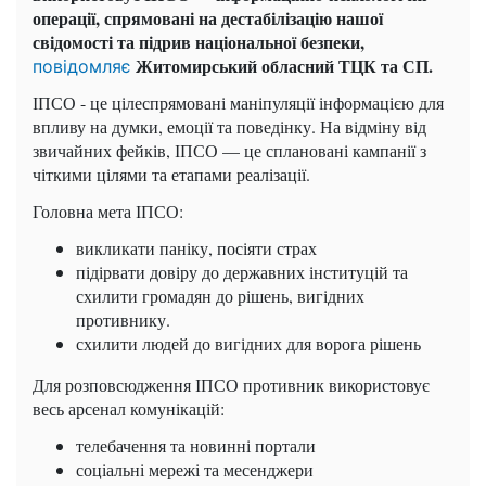
операції, спрямовані на дестабілізацію нашої
свідомості та підрив національної безпеки,
Житомирський обласний ТЦК та СП.
повідомляє
ІПСО - це цілеспрямовані маніпуляції інформацією для
впливу на думки, емоції та поведінку. На відміну від
звичайних фейків, ІПСО — це сплановані кампанії з
чіткими цілями та етапами реалізації.
Головна мета ІПСО:
викликати паніку, посіяти страх
підірвати довіру до державних інституцій та
схилити громадян до рішень, вигідних
противнику.
схилити людей до вигідних для ворога рішень
Для розповсюдження ІПСО противник використовує
весь арсенал комунікацій:
телебачення та новинні портали
соціальні мережі та месенджери