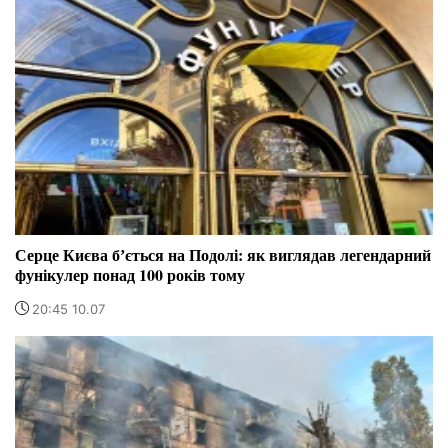
Серце Києва бʼється на Подолі: як виглядав легендарний
фунікулер понад 100 років тому
20:45 10.07