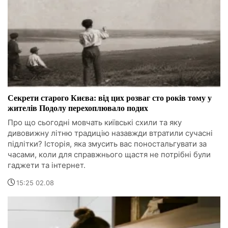
Секрети старого Києва: від цих розваг сто років тому у
жителів Подолу перехоплювало подих
Про що сьогодні мовчать київські схили та яку
дивовижну літню традицію назавжди втратили сучасні
підлітки? Історія, яка змусить вас поностальгувати за
часами, коли для справжнього щастя не потрібні були
гаджети та інтернет.
15:25 02.08