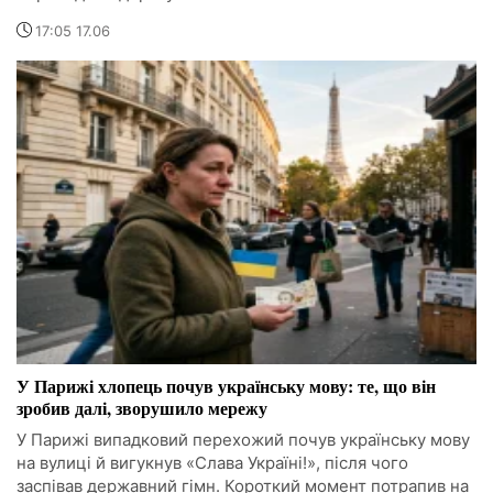
17:05 17.06
У Парижі хлопець почув українську мову: те, що він
зробив далі, зворушило мережу
У Парижі випадковий перехожий почув українську мову
на вулиці й вигукнув «Слава Україні!», після чого
заспівав державний гімн. Короткий момент потрапив на