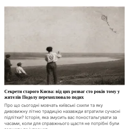
Секрети старого Києва: від цих розваг сто років тому у
жителів Подолу перехоплювало подих
Про що сьогодні мовчать київські схили та яку
дивовижну літню традицію назавжди втратили сучасні
підлітки? Історія, яка змусить вас поностальгувати за
часами, коли для справжнього щастя не потрібні були