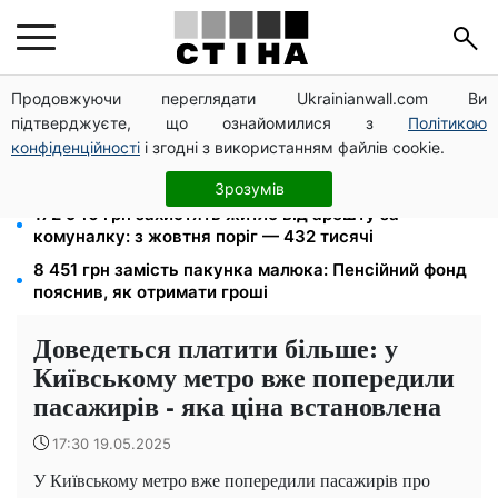
Продовжуючи переглядати Ukrainianwall.com Ви
Пенсія по інвалідності III групи з вересня: від 2595
підтверджуєте, що ознайомилися з
Політикою
до 10 625 грн — хто скільки отримає
конфіденційності
і згодні з використанням файлів cookie.
10 заявок — і МСЦ МВС приїде у громаду: обмін
прав, реєстрація авто та міжнародне посвідчення
Зрозумів
172 940 грн захистять житло від арешту за
комуналку: з жовтня поріг — 432 тисячі
8 451 грн замість пакунка малюка: Пенсійний фонд
пояснив, як отримати гроші
Доведеться платити більше: у
Київському метро вже попередили
пасажирів - яка ціна встановлена
17:30 19.05.2025
У Київському метро вже попередили пасажирів про