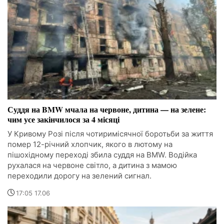
Суддя на BMW мчала на червоне, дитина — на зелене:
чим усе закінчилося за 4 місяці
У Кривому Розі після чотиримісячної боротьби за життя
помер 12-річний хлопчик, якого в лютому на
пішохідному переході збила суддя на BMW. Водійка
рухалася на червоне світло, а дитина з мамою
переходили дорогу на зелений сигнал.
17:05 17.06