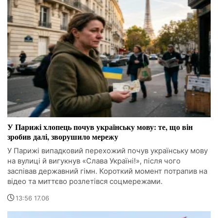
У Парижі хлопець почув українську мову: те, що він
зробив далі, зворушило мережу
У Парижі випадковий перехожий почув українську мову
на вулиці й вигукнув «Слава Україні!», після чого
заспівав державний гімн. Короткий момент потрапив на
відео та миттєво розлетівся соцмережами.
13:56 17.06