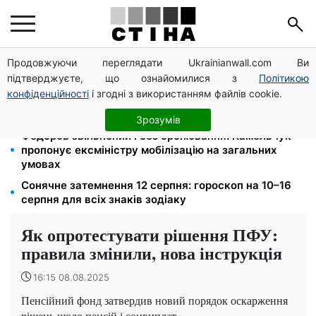
Продовжуючи переглядати Ukrainianwall.com Ви
Тариф 2,64 грн за кіловат з 1 жовтня: власники
підтверджуєте, що ознайомилися з
Політикою
електроопалення платитимуть на 39% менше
конфіденційності
і згодні з використанням файлів cookie.
Середа 12 серпня — найнебезпечніший день тижня:
що можна й не можна робити з 10 до 16 серпня
Зрозумів
Федоров звільнений і без бронювання: Камельчук
пропонує ексміністру мобілізацію на загальних
умовах
Сонячне затемнення 12 серпня: гороскоп на 10–16
серпня для всіх знаків зодіаку
Як опротестувати рішення ПФУ:
правила змінили, нова інструкція
16:15 08.08.2025
Пенсійний фонд затвердив новий порядок оскарження
рішень щодо пенсій і соцвиплат