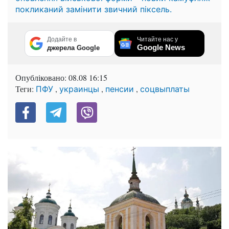
покликаний замінити звичний піксель.
Додайте в
Читайте нас у
Google News
джерела Google
Опубліковано:
08.08 16:15
Теги:
,
,
,
ПФУ
украинцы
пенсии
соцвыплаты