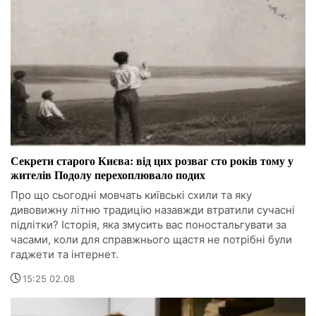
Секрети старого Києва: від цих розваг сто років тому у
жителів Подолу перехоплювало подих
Про що сьогодні мовчать київські схили та яку
дивовижну літню традицію назавжди втратили сучасні
підлітки? Історія, яка змусить вас поностальгувати за
часами, коли для справжнього щастя не потрібні були
гаджети та інтернет.
15:25 02.08