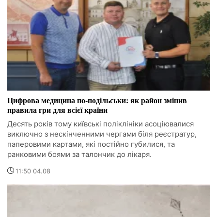
Цифрова медицина по-подільськи: як район змінив
правила гри для всієї країни
Десять років тому київські поліклініки асоціювалися
виключно з нескінченними чергами біля реєстратур,
паперовими картами, які постійно губилися, та
ранковими боями за талончик до лікаря.
11:50 04.08