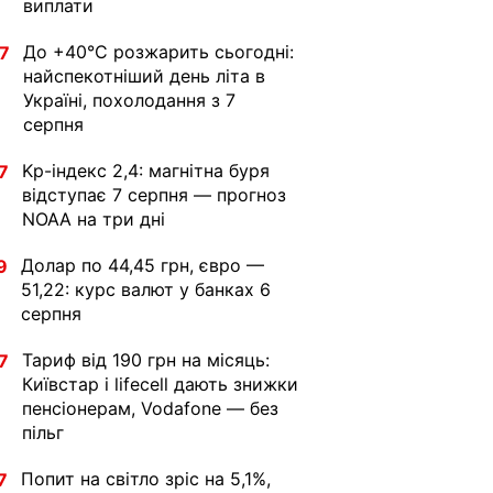
виплати
До +40°С розжарить сьогодні:
7
найспекотніший день літа в
Україні, похолодання з 7
серпня
Kp-індекс 2,4: магнітна буря
7
відступає 7 серпня — прогноз
NOAA на три дні
Долар по 44,45 грн, євро —
9
51,22: курс валют у банках 6
серпня
Тариф від 190 грн на місяць:
7
Київстар і lifecell дають знижки
пенсіонерам, Vodafone — без
пільг
Попит на світло зріс на 5,1%,
7