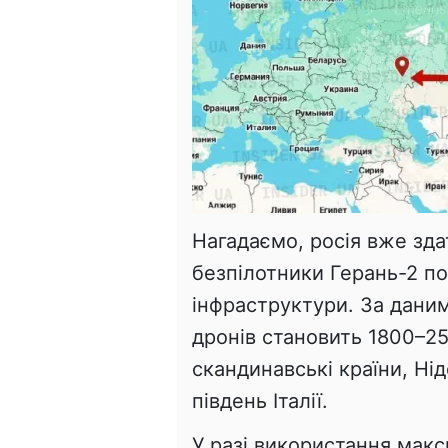
Нагадаємо, росія вже зда
безпілотники Герань-2 по
інфраструктури. За дани
дронів становить 1800–2
скандинавські країни, Ні
південь Італії.
У разі використання макс