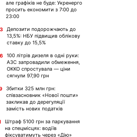
але графіків не буде: Укренерго
просить економити з 7:00 до
23:00
Депозити подорожчають до
33
13,5%: НБУ підвищив облікову
ставку до 15,5%
100 літрів дизеля в одні руки:
36
АЗС запровадили обмеження,
OKKO спростувала — ціни
сягнули 97,90 грн
Збитки 325 млн грн:
9
співзасновник «Нової пошти»
закликав до дерегуляції
замість нових податків
Штраф 5100 грн за паркування
1
на спецмісцях: водіїв
фіксуватимуть через «Дію»