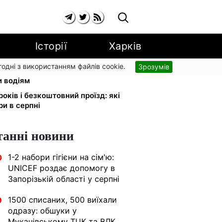
Історії
Харків
згодні з використанням файлів cookie.
Зрозумів
 обміняли на українські:
и водіям
років і безкоштовний проїзд: які
ри в серпні
танні новини
1-2 набори гігієни на сім'ю:
0
UNICEF роздає допомогу в
Запорізькій області у серпні
1500 списаних, 500 виїхали
9
одразу: обшуки у
Мукачівському ТЦК та ВЛК