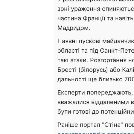
зоні ураження опиняються
частина Франції та навіть
Мадридом.
Наявні пускові майданчи
області та під Санкт-Пе
такі атаки. Розгортання 
Бресті (білорусь) або Кал
дальності ще близько 70
Експерти попереджають, щ
вважалися віддаленими від
бути готові до потенційни
Раніше портал "Стіна" п