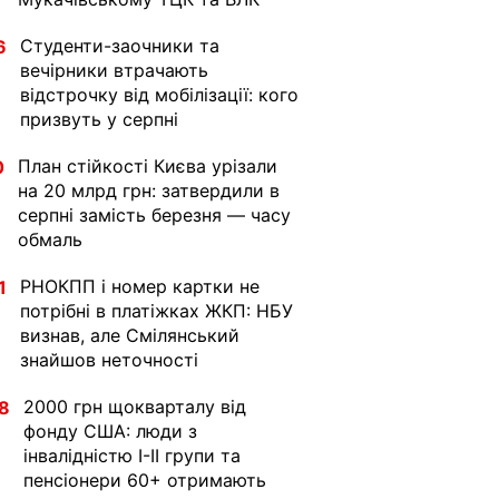
Студенти-заочники та
6
вечірники втрачають
відстрочку від мобілізації: кого
призвуть у серпні
План стійкості Києва урізали
0
на 20 млрд грн: затвердили в
серпні замість березня — часу
обмаль
РНОКПП і номер картки не
1
потрібні в платіжках ЖКП: НБУ
визнав, але Смілянський
знайшов неточності
2000 грн щокварталу від
8
фонду США: люди з
інвалідністю I-II групи та
пенсіонери 60+ отримають