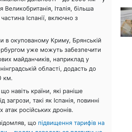
 Великобританія, Італія, більша
 частина Іспанії, включно з
ки в окупованому Криму, Брянській
тербургом уже можуть забезпечити
нових майданчиків, наприклад у
інінградській області, додасть до
0 км.
о навіть країни, які раніше
 загрози, такі як Іспанія, повинні
х атак російських дронів.
овідомляв, що
підвищення тарифів на