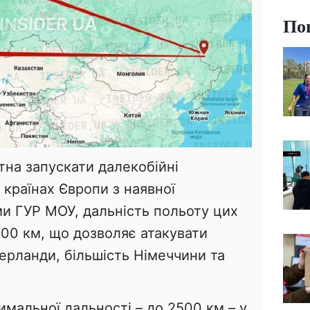
По
тна запускати далекобійні
 країнах Європи з наявної
ми ГУР МОУ, дальність польоту цих
500 км, що дозволяє атакувати
дерланди, більшість Німеччини та
имальної дальності – до 2500 км – у