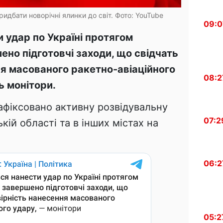
идбати новорічні ялинки до світ. Фото: YouTube
09:0
 удар по Україні протягом
ено підготовчі заходи, що свідчать
ня масованого ракетно-авіаційного
08:2
ь монітори.
афіксовано активну розвідувальну
07:2
ькій області та в інших містах на
06:2
05:2