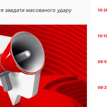
ся завдати масованого удару
10:2
10:1
09:5
09:2