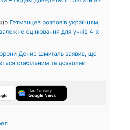
ли – людям доведеться платити на
 що
Гетманцев розповів українцям,
залежне оцінювання для учнів 4-х
борони Денис Шмигаль заявив, що
ається стабільним та дозволяє
Читайте нас у
Google News
ogle
0
рел