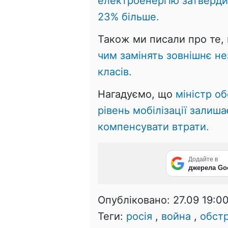
електроенергію затверди
23% більше.
Також ми писали про те,
чим замінять зовнішнє не
класів.
Нагадуємо, що
міністр о
рівень мобілізації залиш
компенсувати втрати.
Додайте в
джерела Go
Опубліковано:
27.09 19:0
Теги:
росія
,
война
,
обст