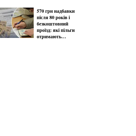
серпні
570 грн надбавки
після 80 років і
безкоштовний
проїзд: які пільги
отримають
пенсіонери в серпні