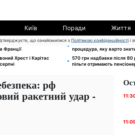
Київ
Поради
Життя
підтверджуєте, що ознайомилися з
Політикою конфіденційності
і 
ідбувся товариський матч
Права із Саудівської Аравії
а Франції
процедура, яку варто знат
воний Хрест і Карітас
570 грн надбавки після 80 
серпні
пільги отримають пенсіоне
Ос
безпека: рф
овий ракетний удар -
11:3
11:0