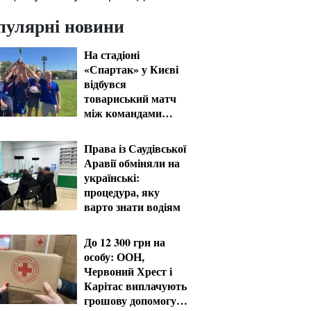
пулярні новини
На стадіоні
«Спартак» у Києві
відбувся
товариський матч
між командами
посольств США та
Франції
Права із Саудівської
Аравії обміняли на
українські:
процедура, яку
варто знати водіям
До 12 300 грн на
особу: ООН,
Червоний Хрест і
Карітас виплачують
грошову допомогу в