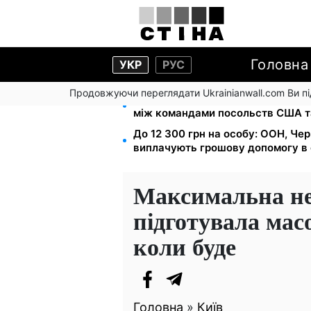
Головна
УКР
РУС
Продовжуючи переглядати Ukrainianwall.com Ви 
На стадіоні «Спартак» у Києві в
між командами посольств США т
До 12 300 грн на особу: ООН, Чер
виплачують грошову допомогу в 
Максимальна не
підготувала мас
коли буде
Головна
»
Київ