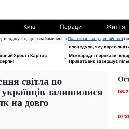
Київ
Поради
Життя
підтверджуєте, що ознайомилися з
Політикою конфіденційності
і 
500 грн: ПФУ пояснив, як
Права із Саудівської Аравії
процедура, яку варто знат
воний Хрест і Карітас
Міжнародні перекази подо
серпні
ПриватБанк завершує піль
Ос
ння світла по
і українців залишилися
08:2
як на довго
07:2