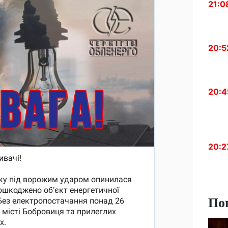
21:0
20:5
20:4
20:2
По