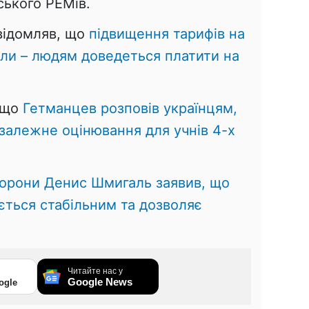
ського РЕМів.
овідомляв, що
підвищення тарифів на
ли – людям доведеться платити на
 що
Гетманцев розповів українцям,
залежне оцінювання для учнів 4-х
борони Денис Шмигаль заявив, що
ається стабільним та дозволяє
Читайте нас у
Google News
ogle