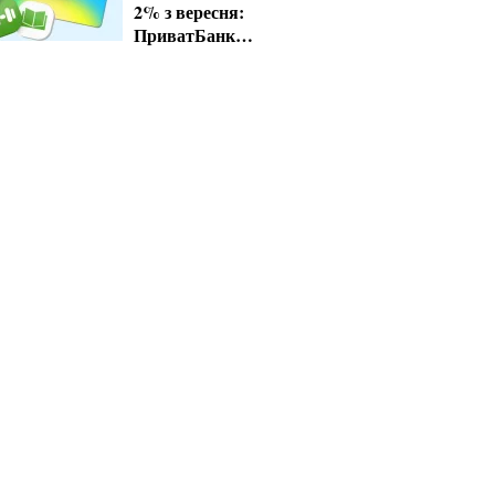
2% з вересня:
ПриватБанк
завершує пільгові
тарифи