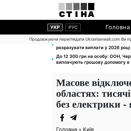
Головна
УКР
РУС
Продовжуючи переглядати Ukrainianwall.com Ви 
Зарплата 30 000 грн — пенсія 11 
розрахувати виплати у 2026 році
До 12 300 грн на особу: ООН, Чер
виплачують грошову допомогу в 
Масове відключе
областях: тисяч
без електрики - 
Головна
»
Київ