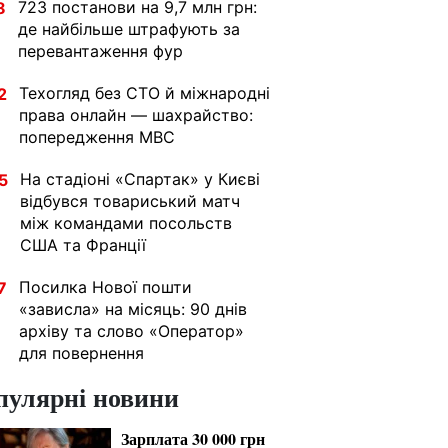
723 постанови на 9,7 млн грн:
8
де найбільше штрафують за
перевантаження фур
Техогляд без СТО й міжнародні
2
права онлайн — шахрайство:
попередження МВС
На стадіоні «Спартак» у Києві
5
відбувся товариський матч
між командами посольств
США та Франції
Посилка Нової пошти
7
«зависла» на місяць: 90 днів
архіву та слово «Оператор»
для повернення
пулярні новини
Зарплата 30 000 грн