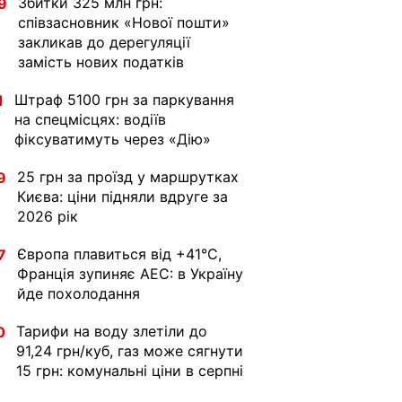
Збитки 325 млн грн:
9
співзасновник «Нової пошти»
закликав до дерегуляції
замість нових податків
Штраф 5100 грн за паркування
1
на спецмісцях: водіїв
фіксуватимуть через «Дію»
25 грн за проїзд у маршрутках
9
Києва: ціни підняли вдруге за
2026 рік
Європа плавиться від +41°C,
7
Франція зупиняє АЕС: в Україну
йде похолодання
Тарифи на воду злетіли до
0
91,24 грн/куб, газ може сягнути
15 грн: комунальні ціни в серпні