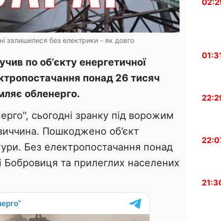
02:2
дні залишилися без електрики - як довго
01:3
учив по об’єкту енергетичної
ектропостачання понад 26 тисяч
омляє обленерго.
22:2
ерго", сьогодні зранку під ворожим
виччина. Пошкоджено об’єкт
22:0
тури. Без електропостачання понад
ті Бобровиця та прилеглих населених
21:3