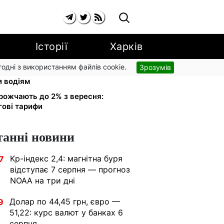
Історії
Харків
згодні з використанням файлів cookie.
Зрозумів
 обміняли на українські:
и водіям
рожчають до 2% з вересня:
гові тарифи
танні новини
Kp-індекс 2,4: магнітна буря
7
відступає 7 серпня — прогноз
NOAA на три дні
Долар по 44,45 грн, євро —
9
51,22: курс валют у банках 6
серпня