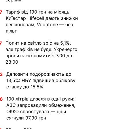
Тариф від 190 грн на місяць:
7
Київстар і lifecell дають знижки
пенсіонерам, Vodafone — без
пільг
Попит на світло зріс на 5,1%,
7
але графіків не буде: Укренерго
просить економити з 7:00 до
23:00
Депозити подорожчають до
33
13,5%: НБУ підвищив облікову
ставку до 15,5%
100 літрів дизеля в одні руки:
36
АЗС запровадили обмеження,
OKKO спростувала — ціни
сягнули 97,90 грн