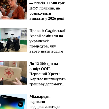
— пенсія 11 500 грн:
ПФУ пояснив, як
розрахувати
виплати у 2026 році
Права із Саудівської
Аравії обміняли на
українські:
процедура, яку
варто знати водіям
До 12 300 грн на
особу: ООН,
Червоний Хрест і
Карітас виплачують
грошову допомогу в
серпні
Міжнародні
перекази
подорожчають до