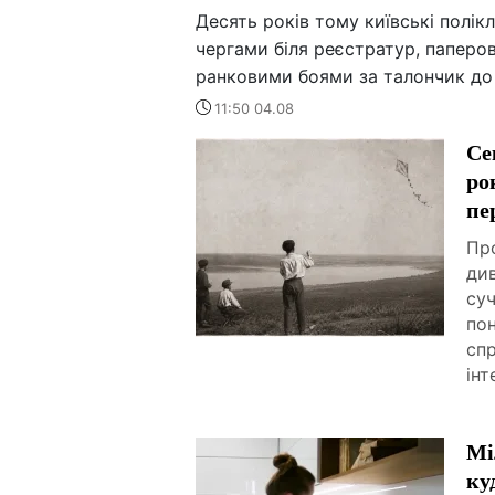
Десять років тому київські полік
чергами біля реєстратур, паперов
ранковими боями за талончик до 
11:50 04.08
Се
ро
пе
Про
ди
суч
пон
спр
інт
Мі
ку