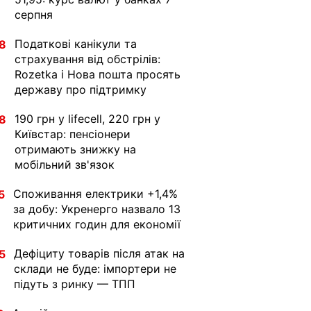
серпня
Податкові канікули та
8
страхування від обстрілів:
Rozetka і Нова пошта просять
державу про підтримку
190 грн у lifecell, 220 грн у
8
Київстар: пенсіонери
отримають знижку на
мобільний зв'язок
Споживання електрики +1,4%
5
за добу: Укренерго назвало 13
критичних годин для економії
Дефіциту товарів після атак на
5
склади не буде: імпортери не
підуть з ринку — ТПП