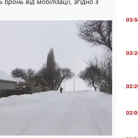
 бронь від мобілізації, згідно з
03:5
03:2
02:2
02:0