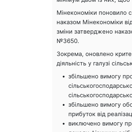
Мінекономіки поновило св
наказом Мінекономіки від
зміни затверджено наказо
№3650.
Зокрема, оновлено критер
діяльність у галузі сільс
збільшено вимогу пр
сільськогосподарськ
сільськогосподарської
збільшено вимогу обс
прибуток від реалізац
виключено вимогу пр