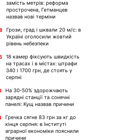
замість метрів: реформа
прострочена, Гетманцев
назвав нові терміни
Грози, град і шквали 20 м/с: в
8
Україні оголосили жовтий
рівень небезпеки
18 камер фіксують швидкість
6
на трасах і в містах: штрафи
340 і 1700 грн, де стоять у
серпні
На 30-50% здорожчають
0
зарядні станції та сонячні
панелі: Кущ назвав причини
Гречка сягне 83 грн за кг до
3
кінця серпня: в Інституті
аграрної економіки пояснили
причини