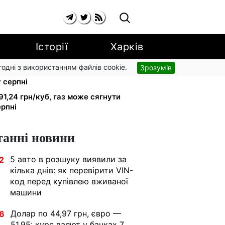
Історії
Харків
згодні з використанням файлів cookie.
Зрозумів
рники втрачають відстрочку від
у серпні
91,24 грн/куб, газ може сягнути
ерпні
танні новини
5 авто в розшуку виявили за
2
кілька днів: як перевірити VIN-
код перед купівлею вживаної
машини
Долар по 44,97 грн, євро —
6
51,95: курс валют у банках 7