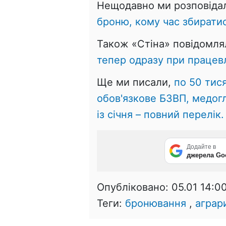
Нещодавно ми розповіда
броню, кому час збиратис
Також «Стіна» повідомля
тепер одразу при працевл
Ще ми писали,
по 50 тис
обов'язкове БЗВП, медогл
із січня – повний перелік.
Додайте в
джерела Go
Опубліковано:
05.01 14:0
Теги:
бронювання
,
аграр