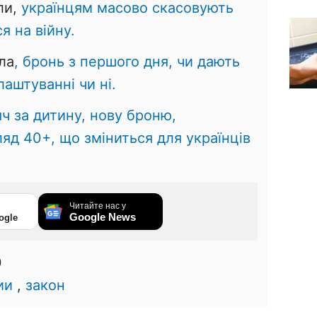
ли,
українцям масово скасовують
я на війну.
ла
, бронь з першого дня, чи дають
аштуванні чи ні.
яч за дитину, нову броню,
яд 40+, що зміниться для українців
Читайте нас у
Google News
ogle
0
ии
,
закон