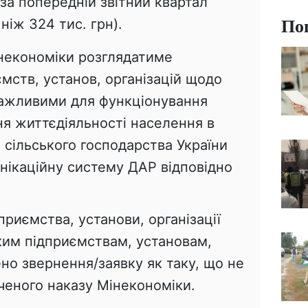
 за попередній звітний квартал
По
ніж 324 тис. грн).
інекономіки розглядатиме
мств, установ, організацій щодо
важливими для функціонування
ня життєдіяльності населення в
і сільського господарства України
нікаційну систему ДАР відповідно
дприємства, установи, організації
ким підприємствам, установам,
ено звернення/заявку як таку, що не
ченого наказу Мінекономіки.