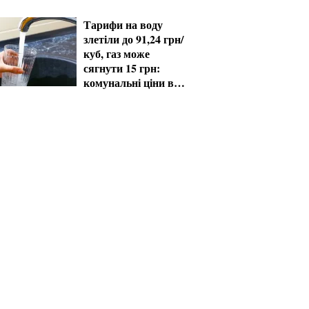
60+ отримають
виплати
Тарифи на воду
злетіли до 91,24 грн/
куб, газ може
сягнути 15 грн:
комунальні ціни в
серпні