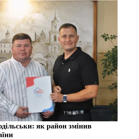
дільськи: як район змінив
аїни