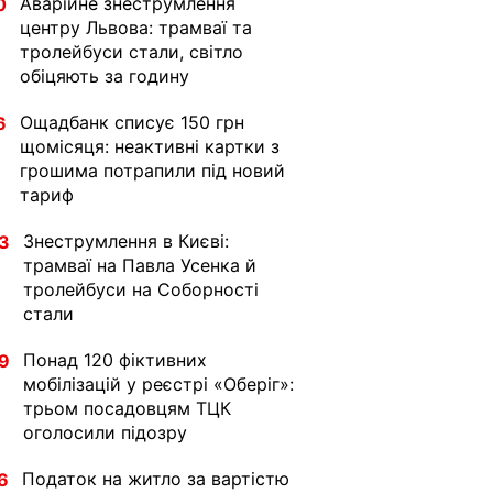
Аварійне знеструмлення
0
центру Львова: трамваї та
тролейбуси стали, світло
обіцяють за годину
Ощадбанк списує 150 грн
6
щомісяця: неактивні картки з
грошима потрапили під новий
тариф
Знеструмлення в Києві:
3
трамваї на Павла Усенка й
тролейбуси на Соборності
стали
Понад 120 фіктивних
9
мобілізацій у реєстрі «Оберіг»:
трьом посадовцям ТЦК
оголосили підозру
Податок на житло за вартістю
6