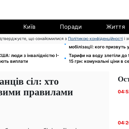
Київ
Поради
Життя
підтверджуєте, що ознайомилися з
Політикою конфіденційності
і 
EF роздає допомогу в
Студенти-заочники та вечі
мобілізації: кого призвуть 
ША: люди з інвалідністю I-
Тарифи на воду злетіли до 
мають виплати
15 грн: комунальні ціни в с
Ос
нців сіл: хто
овими правилами
04:5
04:2