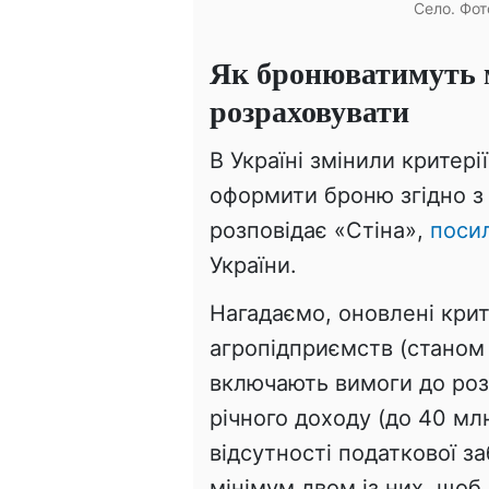
Село. Фот
Як бронюватимуть м
розраховувати
В Україні змінили критерії
оформити броню згідно з
розповідає «Стіна»,
поси
України.
Нагадаємо, оновлені крит
агропідприємств (станом 
включають вимоги до розм
річного доходу (до 40 млн
відсутності податкової з
мінімум двом із них, щоб