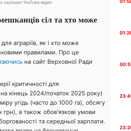
01:5
о: скріншот YouTube-відео
ешканців сіл та хто може
01:2
 для аграріїв, як і хто може
 новими правилами. Про це
лаючись
на сайт Верховної Ради
00:5
ерії критичності для
на кінець 2024/початок 2025 року)
23:4
іру угідь (часто до 1000 га), обсягу
 грн), а також обов'язкові умови
аборгованості та середньої зарплати.
23:2
 мати право на бронювання.