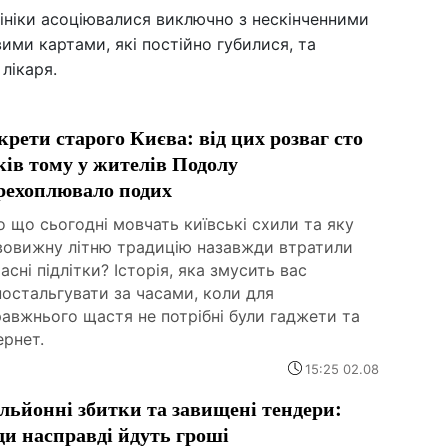
лініки асоціювалися виключно з нескінченними
ими картами, які постійно губилися, та
лікаря.
крети старого Києва: від цих розваг сто
ків тому у жителів Подолу
рехоплювало подих
 що сьогодні мовчать київські схили та яку
вовижну літню традицію назавжди втратили
асні підлітки? Історія, яка змусить вас
остальгувати за часами, коли для
авжнього щастя не потрібні були гаджети та
ернет.
15:25 02.08
льйонні збитки та завищені тендери:
ди насправді йдуть гроші