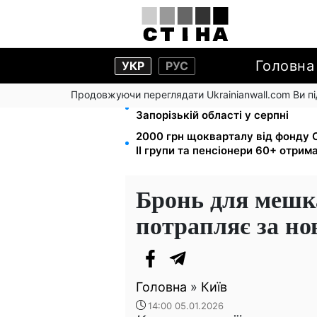
Головна
УКР
РУС
Продовжуючи переглядати Ukrainianwall.com Ви 
1-2 набори гігієни на сім'ю: UNIC
Запорізькій області у серпні
2000 грн щокварталу від фонду С
II групи та пенсіонери 60+ отри
Бронь для мешка
потрапляє за н
Головна
»
Київ
14:00 05.01.2026