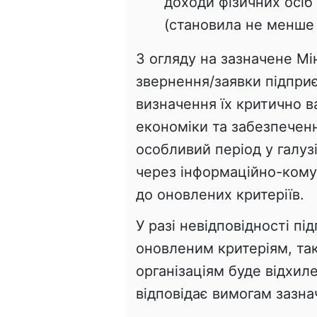
доходи фізичних осіб
(становила не менше 
З огляду на зазначене М
звернення/заявки підприє
визначення їх критично 
економіки та забезпечен
особливий період у галуз
через інформаційно-кому
до оновлених критеріїв.
У разі невідповідності пі
оновленим критеріям, та
організаціям буде відхил
відповідає вимогам зазна