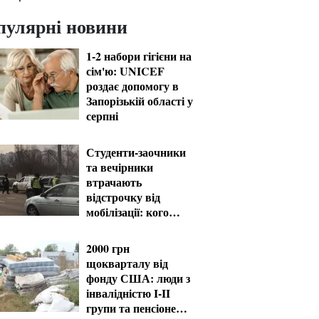
пулярні новини
1-2 набори гігієни на
сім'ю: UNICEF
роздає допомогу в
Запорізькій області у
серпні
Студенти-заочники
та вечірники
втрачають
відстрочку від
мобілізації: кого
призвуть у серпні
2000 грн
щокварталу від
фонду США: люди з
інвалідністю I-II
групи та пенсіонери