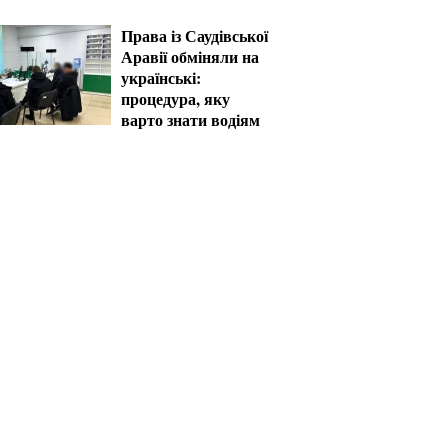
працівника ТЦК за
катування
Права із Саудівської
Аравії обміняли на
українські:
процедура, яку
варто знати водіям