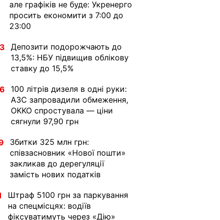
але графіків не буде: Укренерго
просить економити з 7:00 до
23:00
Депозити подорожчають до
33
13,5%: НБУ підвищив облікову
ставку до 15,5%
100 літрів дизеля в одні руки:
36
АЗС запровадили обмеження,
OKKO спростувала — ціни
сягнули 97,90 грн
Збитки 325 млн грн:
9
співзасновник «Нової пошти»
закликав до дерегуляції
замість нових податків
Штраф 5100 грн за паркування
1
на спецмісцях: водіїв
фіксуватимуть через «Дію»