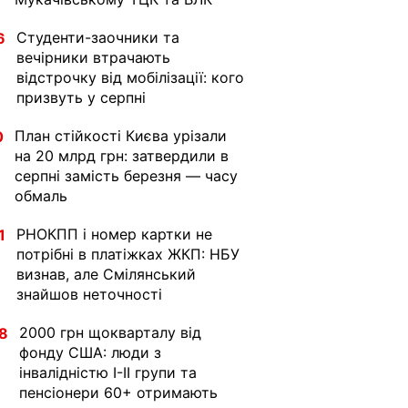
Студенти-заочники та
6
вечірники втрачають
відстрочку від мобілізації: кого
призвуть у серпні
План стійкості Києва урізали
0
на 20 млрд грн: затвердили в
серпні замість березня — часу
обмаль
РНОКПП і номер картки не
1
потрібні в платіжках ЖКП: НБУ
визнав, але Смілянський
знайшов неточності
2000 грн щокварталу від
8
фонду США: люди з
інвалідністю I-II групи та
пенсіонери 60+ отримають