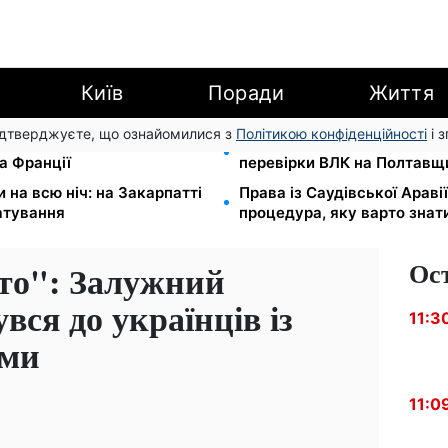
Київ
Поради
Життя
підтверджуєте, що ознайомилися з
Політикою конфіденційності
і 
ідбувся товариський матч
Мобілізація після інсульту
а Франції
перевірки ВЛК на Полтавщ
на всю ніч: на Закарпатті
Права із Саудівської Аравії
атування
процедура, яку варто знат
Ос
сто": Залужний
вся до українців із
11:3
ами
11:0