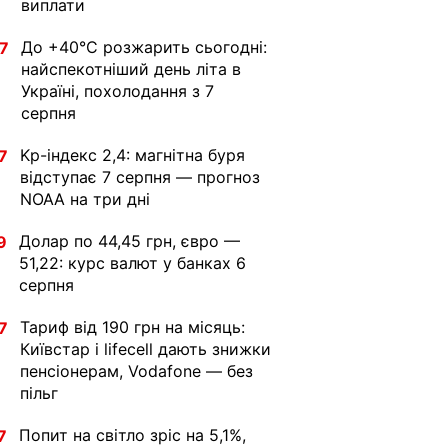
виплати
До +40°С розжарить сьогодні:
7
найспекотніший день літа в
Україні, похолодання з 7
серпня
Kp-індекс 2,4: магнітна буря
7
відступає 7 серпня — прогноз
NOAA на три дні
Долар по 44,45 грн, євро —
9
51,22: курс валют у банках 6
серпня
Тариф від 190 грн на місяць:
7
Київстар і lifecell дають знижки
пенсіонерам, Vodafone — без
пільг
Попит на світло зріс на 5,1%,
7