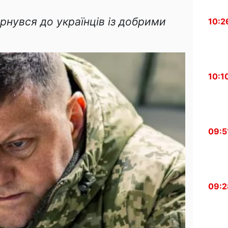
рнувся до українців із добрими
10:2
10:1
09:5
09:2