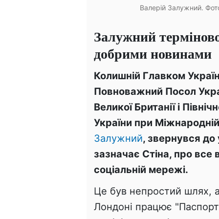
Валерій Залужний. Фот
Залужний терміново 
добрими новинами
Колишній Главком України
Повноважний Посол Укра
Великої Британії і Північ
України при Міжнародній 
Залужний
, звернувся до
зазначає Стіна, про все 
соціальній мережі.
Це був непростий шлях, а
Лондоні працює "Паспортн