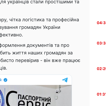
для українців стали простішими та
ру, чітка логістика та професійна
04:
вування громадян України
ефективно.
03:
оформлення документів та про
обить життя наших громадян за
бисто перевірив - він вже працює
ців.
02:2
01:3