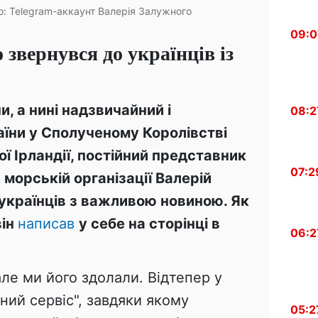
о: Telegram-аккаунт Валерія Залужного
09:0
звернувся до українців із
, а нині надзвичайний і
08:2
їни у Сполученому Королівстві
ної Ірландії, постійний представник
07:2
морській організації Валерій
 українців з важливою новиною. Як
він
написав
у себе на сторінці в
06:2
ле ми його здолали. Відтепер у
ий сервіс", завдяки якому
05:2