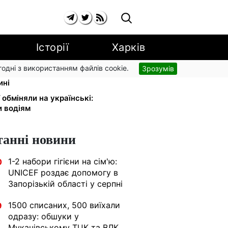
Історії
Харків
згодні з використанням файлів cookie.
Зрозумів
 поза законом: Лубінець вимагає
ині
 обміняли на українські:
и водіям
танні новини
1-2 набори гігієни на сім'ю:
0
UNICEF роздає допомогу в
Запорізькій області у серпні
1500 списаних, 500 виїхали
9
одразу: обшуки у
Мукачівському ТЦК та ВЛК