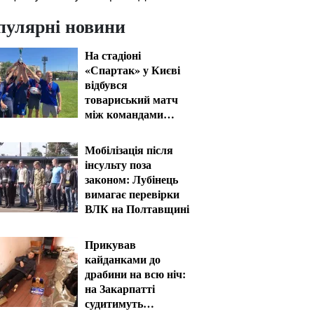
пулярні новини
На стадіоні
«Спартак» у Києві
відбувся
товариський матч
між командами
посольств США та
Франції
Мобілізація після
інсульту поза
законом: Лубінець
вимагає перевірки
ВЛК на Полтавщині
Прикував
кайданками до
драбини на всю ніч:
на Закарпатті
судитимуть