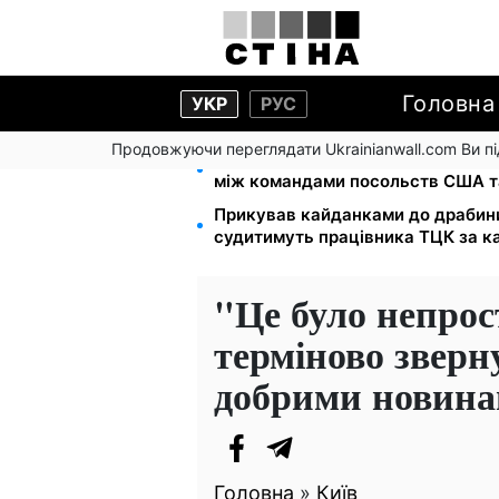
Головна
УКР
РУС
Продовжуючи переглядати Ukrainianwall.com Ви 
На стадіоні «Спартак» у Києві в
між командами посольств США т
Прикував кайданками до драбини 
судитимуть працівника ТЦК за к
"Це було непро
терміново зверну
добрими новин
Головна
»
Київ