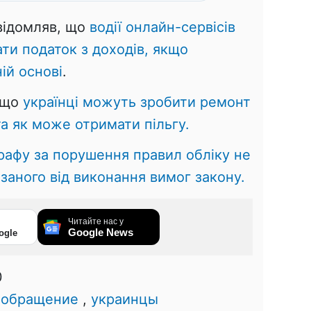
овідомляв, що
водії онлайн-сервісів
ати податок з доходів, якщо
ій основі
.
 що
українці можуть зробити ремонт
а як може отримати пільгу.
рафу за порушення правил обліку не
язаного від виконання вимог закону.
Читайте нас у
Google News
ogle
0
,
обращение
,
украинцы