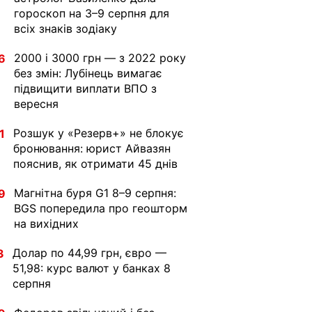
гороскоп на 3–9 серпня для
всіх знаків зодіаку
2000 і 3000 грн — з 2022 року
6
без змін: Лубінець вимагає
підвищити виплати ВПО з
вересня
Розшук у «Резерв+» не блокує
1
бронювання: юрист Айвазян
пояснив, як отримати 45 днів
Магнітна буря G1 8–9 серпня:
9
BGS попередила про геошторм
на вихідних
Долар по 44,99 грн, євро —
3
51,98: курс валют у банках 8
серпня