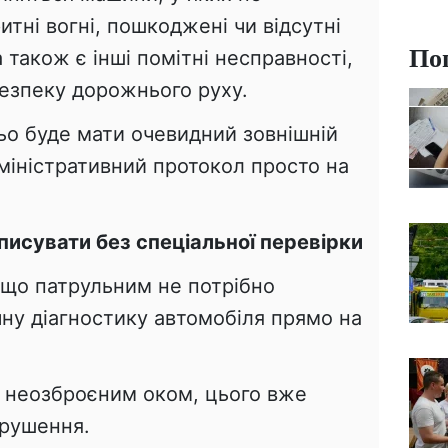
тні вогні, пошкоджені чи відсутні
По
 також є інші помітні несправності,
безпеку дорожнього руху.
ьо буде мати очевидний зовнішній
міністративний протокол просто на
исувати без спеціальної перевірки
 що патрульним не потрібно
ну діагностику автомобіля прямо на
 неозброєним оком, цього вже
орушення.