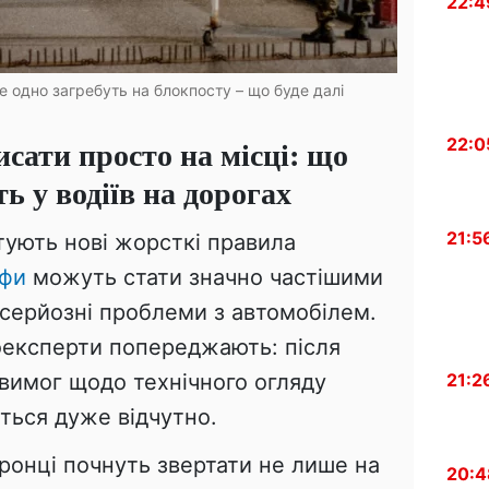
22:4
е одно загребуть на блокпосту – що буде далі
ати просто на місці: що
22:0
ь у водіїв на дорогах
21:5
отують нові жорсткі правила
фи
можуть стати значно частішими
несерйозні проблеми з автомобілем.
оексперти попереджають: після
вимог щодо технічного огляду
21:2
иться дуже відчутно.
ронці почнуть звертати не лише на
20:4