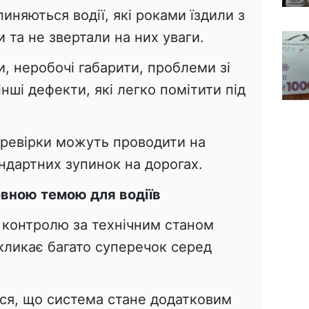
иняються водії, які роками їздили з
та не звертали на них уваги.
и, неробочі габарити, проблеми зі
нші дефекти, які легко помітити під
еревірки можуть проводити на
андартних зупинок на дорогах.
овною темою для водіїв
контролю за технічним станом
кликає багато суперечок серед
ся, що система стане додатковим