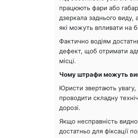
працюють фари або габари
дзеркала заднього виду, а
які можуть впливати на 
Фактично водіям достатн
дефект, щоб отримати ад
місці.
Чому штрафи можуть вип
Юристи звертають увагу,
проводити складну техніч
дорозі.
Якщо несправність видно
достатньо для фіксації п