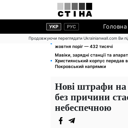
Головна
УКР
РУС
Продовжуючи переглядати Ukrainianwall.com Ви 
172 940 грн захистять житло від 
жовтня поріг — 432 тисячі
Мавіки, зарядні станції та апарат
Християнський корпус передав в
Покровський напрямки
Нові штрафи на 
без причини ста
небеспечною