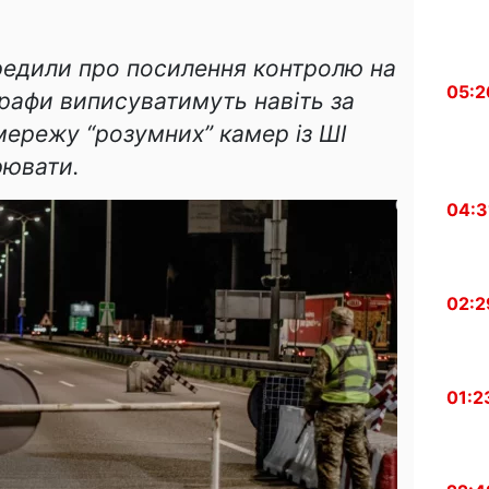
ередили про посилення контролю на
05:2
трафи виписуватимуть навіть за
мережу “розумних” камер із ШІ
рювати.
04:3
02:2
01:2