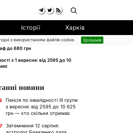
Історії
Харків
згодні з використанням файлів cookie.
Зрозумів
 вулиці: водіям вантажівок
аф до 680 грн
ності з 1 вересня: від 2595 до 10
имає
танні новини
Пенсія по інвалідності III групи
8
з вересня: від 2595 до 10 625
грн — хто скільки отримає
Затемнення 12 серпня:
7
астролог Базиленко дала