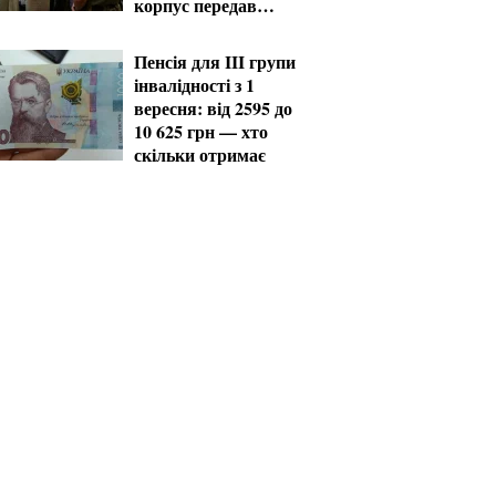
корпус передав
вантаж на
Запорізький та
Пенсія для III групи
Покровський
інвалідності з 1
напрямки
вересня: від 2595 до
10 625 грн — хто
скільки отримає