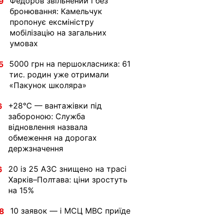
Федоров звільнений і без
9
бронювання: Камельчук
пропонує ексміністру
мобілізацію на загальних
умовах
5000 грн на першокласника: 61
5
тис. родин уже отримали
«Пакунок школяра»
+28°C — вантажівки під
6
забороною: Служба
відновлення назвала
обмеження на дорогах
держзначення
20 із 25 АЗС знищено на трасі
6
Харків–Полтава: ціни зростуть
на 15%
10 заявок — і МСЦ МВС приїде
8