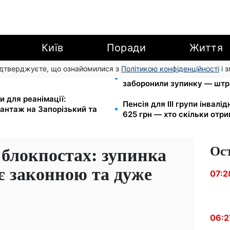
Київ
Поради
Життя
підтверджуєте, що ознайомилися з
Політикою конфіденційності
і 
арешту за комуналку: з
Новий знак на центральній
заборонили зупинку — штр
и для реанімації:
Пенсія для III групи інвалід
антаж на Запорізький та
625 грн — хто скільки отр
Ос
блокпостах: зупинка
є законною та дуже
07:2
06:2