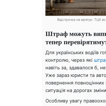
Відстрочка не врятує: ТЦК вс
Штраф можуть випис
тепер перевірятимут
Для українських водіїв г
контролю, через які
штра
навіть за, здавалося б, 
Уже зараз юристи та авт
повернення повноцінних 
ситуація на дорогах змін
Особливу увагу правоохо