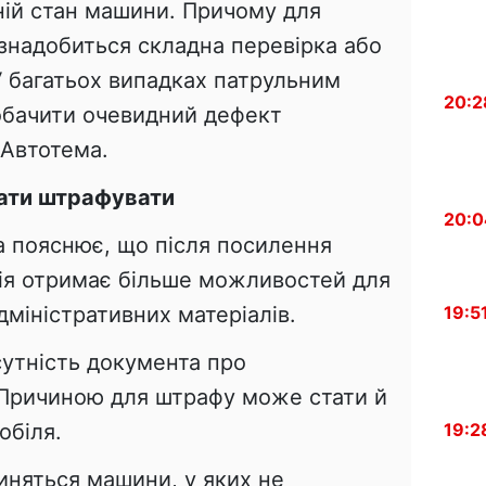
ній стан машини. Причому для
знадобиться складна перевірка або
У багатьох випадках патрульним
20:2
обачити очевидний дефект
Автотема.
чати штрафувати
20:0
 пояснює, що після посилення
ція отримає більше можливостей для
дміністративних матеріалів.
19:5
сутність документа про
 Причиною для штрафу може стати й
обіля.
19:2
иняться машини, у яких не