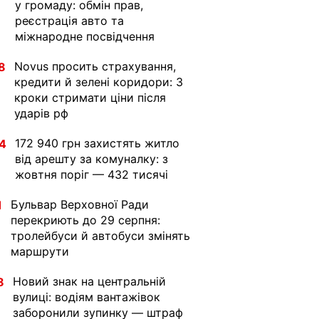
у громаду: обмін прав,
реєстрація авто та
міжнародне посвідчення
Novus просить страхування,
8
кредити й зелені коридори: 3
кроки стримати ціни після
ударів рф
172 940 грн захистять житло
4
від арешту за комуналку: з
жовтня поріг — 432 тисячі
Бульвар Верховної Ради
1
перекриють до 29 серпня:
тролейбуси й автобуси змінять
маршрути
Новий знак на центральній
8
вулиці: водіям вантажівок
заборонили зупинку — штраф