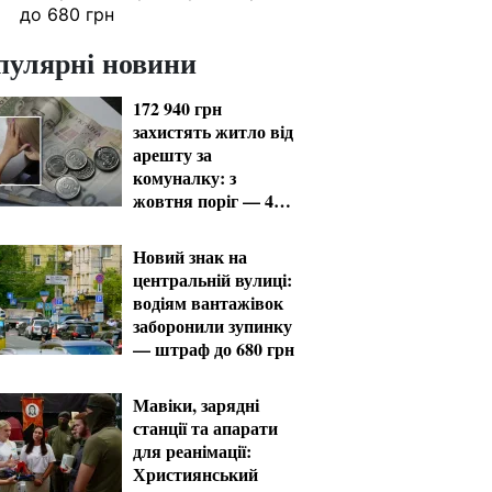
до 680 грн
пулярні новини
172 940 грн
захистять житло від
арешту за
комуналку: з
жовтня поріг — 432
тисячі
Новий знак на
центральній вулиці:
водіям вантажівок
заборонили зупинку
— штраф до 680 грн
Мавіки, зарядні
станції та апарати
для реанімації:
Християнський