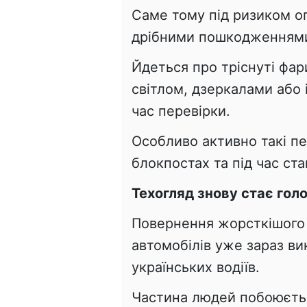
Саме тому під ризиком оп
дрібними пошкодженнями 
Йдеться про тріснуті фар
світлом, дзеркалами або і
час перевірки.
Особливо активно такі п
блокпостах та під час ст
Техогляд знову стає гол
Повернення жорсткішого 
автомобілів уже зараз ви
українських водіїв.
Частина людей побоюєть