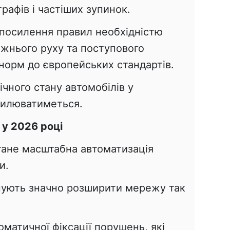
афів і частіших зупинок.
посилення правил необхідністю
жнього руху та поступового
норм до європейських стандартів.
чного стану автомобілів у
силюватиметься.
 у 2026 році
стане масштабна автоматизація
и.
анують значно розширити мережу так
.
матичної фіксації порушень, які