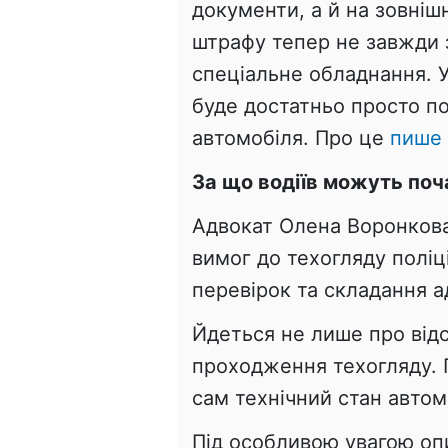
документи, а й на зовніш
штрафу тепер не завжди 
спеціальне обладнання. 
буде достатньо просто п
автомобіля. Про це
пише
За що водіїв можуть по
Адвокат Олена Воронкова
вимог до техогляду полі
перевірок та складання а
Йдеться не лише про від
проходження техогляду.
сам технічний стан автом
Під особливою увагою оп