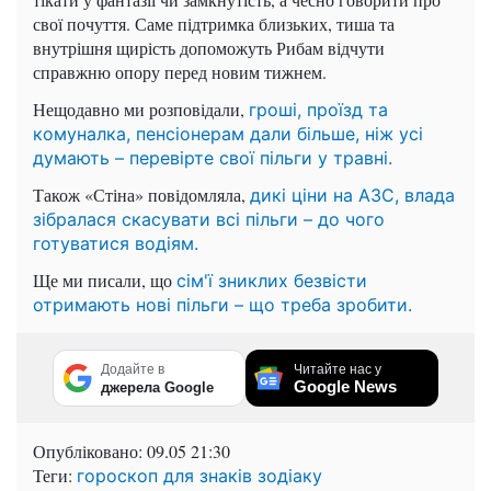
свої почуття. Саме підтримка близьких, тиша та
внутрішня щирість допоможуть Рибам відчути
справжню опору перед новим тижнем.
Нещодавно ми розповідали,
гроші, проїзд та
комуналка, пенсіонерам дали більше, ніж усі
думають – перевірте свої пільги у травні.
Також «Стіна» повідомляла,
дикі ціни на АЗС, влада
зібралася скасувати всі пільги – до чого
готуватися водіям.
Ще ми писали, що
сім'ї зниклих безвісти
отримають нові пільги – що треба зробити.
Додайте в
Читайте нас у
Google News
джерела Google
Опубліковано:
09.05 21:30
Теги:
гороскоп для знаків зодіаку