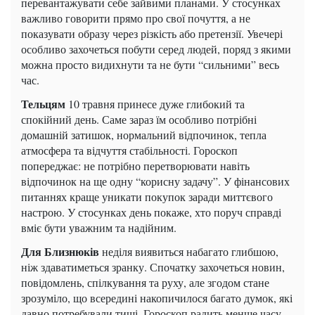
перевантажувати себе зайвими планами. У стосунках
важливо говорити прямо про свої почуття, а не
показувати образу через різкість або претензії. Увечері
особливо захочеться побути серед людей, поряд з якими
можна просто видихнути та не бути “сильними” весь
час.
Тельцям
10 травня принесе дуже глибокий та
спокійний день. Саме зараз їм особливо потрібні
домашній затишок, нормальний відпочинок, тепла
атмосфера та відчуття стабільності. Гороскоп
попереджає: не потрібно перетворювати навіть
відпочинок на ще одну “корисну задачу”. У фінансових
питаннях краще уникати покупок заради миттєвого
настрою. У стосунках день покаже, хто поруч справді
вміє бути уважним та надійним.
Для Близнюків
неділя виявиться набагато глибшою,
ніж здаватиметься зранку. Спочатку захочеться новин,
повідомлень, спілкування та руху, але згодом стане
зрозуміло, що всередині накопичилося багато думок, які
давно потребували тиші. Гороскоп радить менше часу