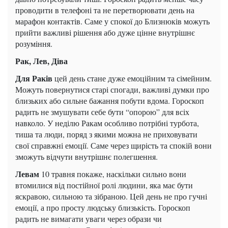
проводити в телефоні та не перетворювати день на
марафон контактів. Саме у спокої до Близнюків можуть
прийти важливі рішення або дуже цінне внутрішнє
розуміння.
Рак, Лев, Діва
Для Раків
цей день стане дуже емоційним та сімейним.
Можуть повернутися старі спогади, важливі думки про
близьких або сильне бажання побути вдома. Гороскоп
радить не змушувати себе бути “опорою” для всіх
навколо. У неділю Ракам особливо потрібні турбота,
тиша та люди, поряд з якими можна не приховувати
свої справжні емоції. Саме через щирість та спокій вони
зможуть відчути внутрішнє полегшення.
Левам
10 травня покаже, наскільки сильно вони
втомилися від постійної ролі людини, яка має бути
яскравою, сильною та зібраною. Цей день не про гучні
емоції, а про просту людську близькість. Гороскоп
радить не вимагати уваги через образи чи