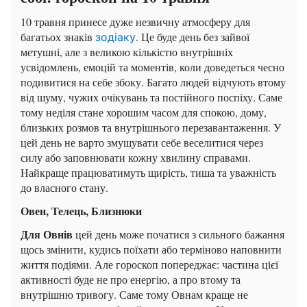
10 травня принесе дуже незвичну атмосферу для
багатьох знаків
. Це буде день без зайвої
зодіаку
метушні, але з великою кількістю внутрішніх
усвідомлень, емоцій та моментів, коли доведеться чесно
подивитися на себе збоку. Багато людей відчують втому
від шуму, чужих очікувань та постійного поспіху. Саме
тому неділя стане хорошим часом для спокою, дому,
близьких розмов та внутрішнього перезавантаження. У
цей день не варто змушувати себе веселитися через
силу або заповнювати кожну хвилину справами.
Найкраще працюватимуть щирість, тиша та уважність
до власного стану.
Овен, Телець, Близнюки
Для Овнів
цей день може початися з сильного бажання
щось змінити, кудись поїхати або терміново наповнити
життя подіями. Але гороскоп попереджає: частина цієї
активності буде не про енергію, а про втому та
внутрішню тривогу. Саме тому Овнам краще не