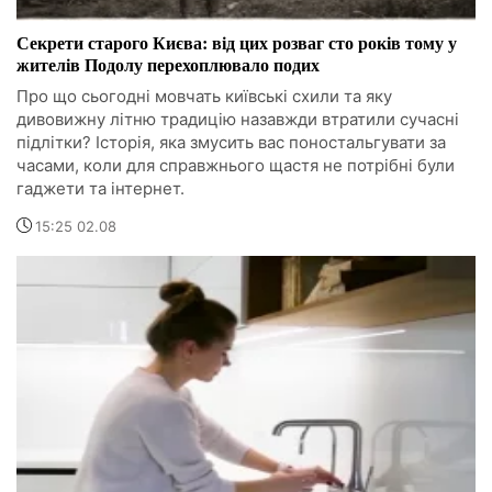
Секрети старого Києва: від цих розваг сто років тому у
жителів Подолу перехоплювало подих
Про що сьогодні мовчать київські схили та яку
дивовижну літню традицію назавжди втратили сучасні
підлітки? Історія, яка змусить вас поностальгувати за
часами, коли для справжнього щастя не потрібні були
гаджети та інтернет.
15:25 02.08