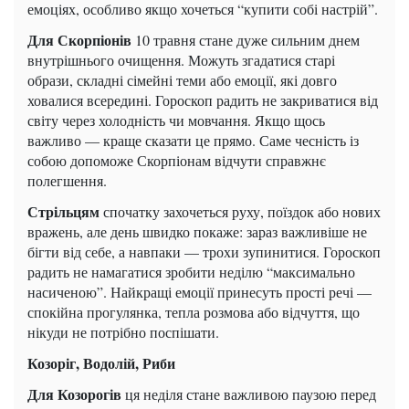
емоціях, особливо якщо хочеться “купити собі настрій”.
Для Скорпіонів
10 травня стане дуже сильним днем
внутрішнього очищення. Можуть згадатися старі
образи, складні сімейні теми або емоції, які довго
ховалися всередині. Гороскоп радить не закриватися від
світу через холодність чи мовчання. Якщо щось
важливо — краще сказати це прямо. Саме чесність із
собою допоможе Скорпіонам відчути справжнє
полегшення.
Стрільцям
спочатку захочеться руху, поїздок або нових
вражень, але день швидко покаже: зараз важливіше не
бігти від себе, а навпаки — трохи зупинитися. Гороскоп
радить не намагатися зробити неділю “максимально
насиченою”. Найкращі емоції принесуть прості речі —
спокійна прогулянка, тепла розмова або відчуття, що
нікуди не потрібно поспішати.
Козоріг, Водолій, Риби
Для Козорогів
ця неділя стане важливою паузою перед