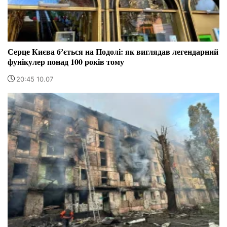
Серце Києва бʼється на Подолі: як виглядав легендарний
фунікулер понад 100 років тому
20:45 10.07