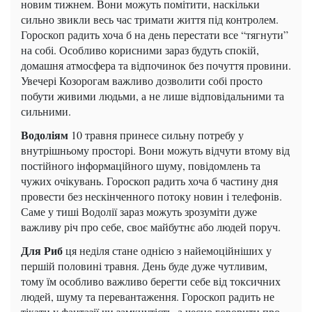
новим тижнем. Вони можуть помітити, наскільки
сильно звикли весь час тримати життя під контролем.
Гороскоп радить хоча б на день перестати все “тягнути”
на собі. Особливо корисними зараз будуть спокій,
домашня атмосфера та відпочинок без почуття провини.
Увечері Козорогам важливо дозволити собі просто
побути живими людьми, а не лише відповідальними та
сильними.
Водоліям
10 травня принесе сильну потребу у
внутрішньому просторі. Вони можуть відчути втому від
постійного інформаційного шуму, повідомлень та
чужих очікувань. Гороскоп радить хоча б частину дня
провести без нескінченного потоку новин і телефонів.
Саме у тиші Водолії зараз можуть зрозуміти дуже
важливу річ про себе, своє майбутнє або людей поруч.
Для Риб
ця неділя стане однією з найемоційніших у
першій половині травня. День буде дуже чутливим,
тому їм особливо важливо берегти себе від токсичних
людей, шуму та перевантаження. Гороскоп радить не
тікати у фантазії чи замкнутість, а чесно говорити про