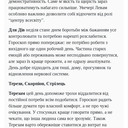
демонстративність. Саме м’якість та щирість зараз
працюватимуть набагато сильніше. Увечері Левам
особливо важливо дозволити собі відпочити від ролі
“центру всесвіту”.
Для Дів
неділя стане днем боротьби між бажанням усе
контролювати та потребою нарешті розслабитися.
Гороскоп прямо попереджає: не потрібно робити з
вихідного ще один робочий день. Частина старих
емоцій або переживань може несподівано повернутися,
але зараз їх краще прожити, а не одразу аналізувати.
День добре підходить для тиші, дому, прогулянок та
відновлення нервової системи.
Терези, Скорпіон, Стрілець
Терезам
цей день допоможе трохи віддалитися від
постійної потреби всім подобатися. Гороскоп радить
більше думати про власний комфорт, а не про чужі
очікування. У стосунках краще говорити прямо, а не
чекати, що інша людина сама все зрозуміє. Також
Терезам варто обережніше ставитися до витрат на