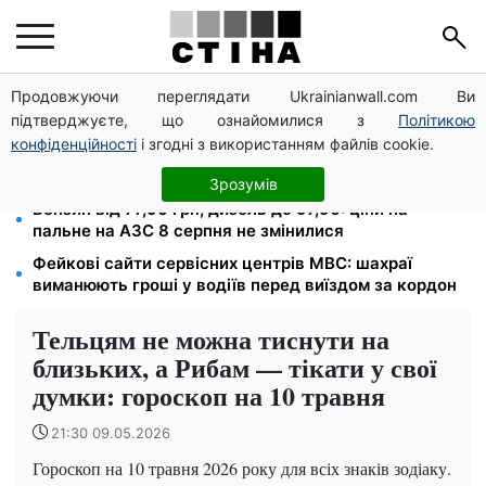
Продовжуючи переглядати Ukrainianwall.com Ви
Тарифи Київстар і Vodafone подешевшали до 50%:
підтверджуєте, що ознайомилися з
Політикою
скільки коштує зв'язок у серпні
конфіденційності
і згодні з використанням файлів cookie.
До 19 400 грн на дрова: ПФУ приймає заяви на
субсидію для власників пічного опалення
Зрозумів
Бензин від 77,90 грн, дизель до 97,90: ціни на
пальне на АЗС 8 серпня не змінилися
Фейкові сайти сервісних центрів МВС: шахраї
виманюють гроші у водіїв перед виїздом за кордон
Тельцям не можна тиснути на
близьких, а Рибам — тікати у свої
думки: гороскоп на 10 травня
21:30 09.05.2026
Гороскоп на 10 травня 2026 року для всіх знаків зодіаку.