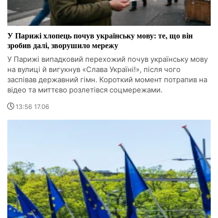
У Парижі хлопець почув українську мову: те, що він
зробив далі, зворушило мережу
У Парижі випадковий перехожий почув українську мову
на вулиці й вигукнув «Слава Україні!», після чого
заспівав державний гімн. Короткий момент потрапив на
відео та миттєво розлетівся соцмережами.
13:56 17.06