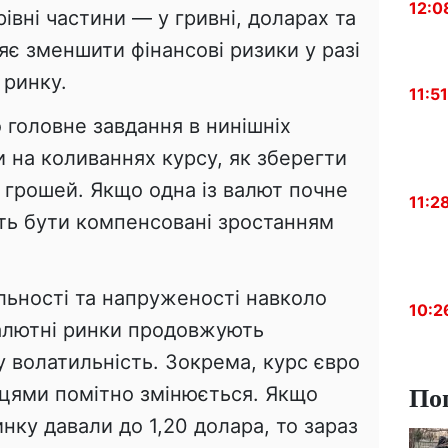
12:0
івні частини — у гривні, доларах та
ляє зменшити фінансові ризики у разі
 ринку.
11:51
 головне завдання в нинішніх
 на коливаннях курсу, як зберегти
 грошей. Якщо одна із валют почне
11:2
ть бути компенсовані зростанням
ільності та напруженості навколо
10:2
валютні ринки продовжують
 волатильність. Зокрема, курс євро
По
яцями помітно змінюється. Якщо
нку давали до 1,20 долара, то зараз