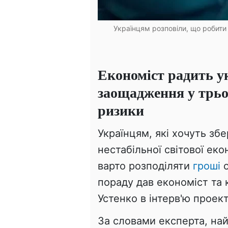
Українцям розповіли, що робити
Економіст радить у
заощадження у трьо
ризики
Українцям, які хочуть зб
нестабільної світової ек
варто розподіляти
гроші
о
пораду дав економіст та
Устенко в інтерв'ю проек
За словами експерта, на