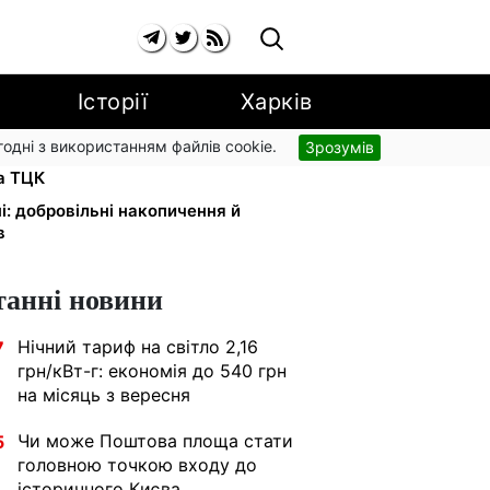
Історії
Харків
згодні з використанням файлів cookie.
Зрозумів
и в розшуку: Федоров розкрив
та ТЦК
і: добровільні накопичення й
в
танні новини
Нічний тариф на світло 2,16
7
грн/кВт-г: економія до 540 грн
на місяць з вересня
Чи може Поштова площа стати
5
головною точкою входу до
історичного Києва