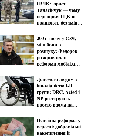
і ВЛК: юрист
Танасійчук — чому
перевірки ТЦК не
працюють без зміни
системи
200+ тисяч у СЗЧ,
мільйони в
розшуку: Федоров
розкрив план
реформи мобілізації
та ТЦК
Допомога людям з
інвалідністю I-II
групи: DRC, Acted і
NP реєструють
просто вдома на
Херсонщині
Пенсійна реформа у
вересні: добровільні
накопичення й