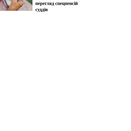
перегляд спецпенсій
суддів