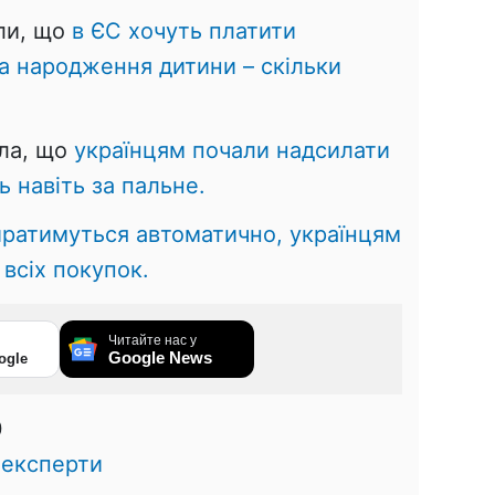
ли, що
в ЄС хочуть платити
за народження дитини – скільки
яла, що
українцям почали надсилати
ь навіть за пальне.
иратимуться автоматично, українцям
всіх покупок.
Читайте нас у
Google News
ogle
0
,
експерти