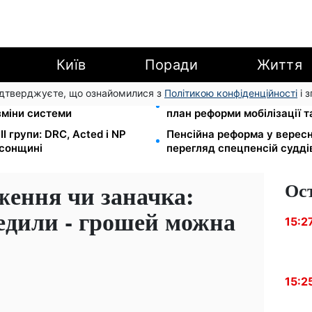
Київ
Поради
Життя
підтверджуєте, що ознайомилися з
Політикою конфіденційності
і 
 Танасійчук — чому
200+ тисяч у СЗЧ, мільйон
зміни системи
план реформи мобілізації 
I групи: DRC, Acted і NP
Пенсійна реформа у вересн
рсонщині
перегляд спецпенсій судді
Ос
ження чи заначка:
едили - грошей можна
15:2
15:2