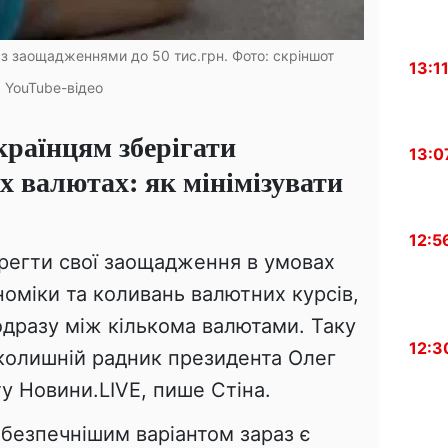
 з заощадженнями до 50 тис.грн. Фото: скріншот
13:1
YouTube-відео
країнцям зберігати
13:0
х валютах: як мінімізувати
12:5
ерегти свої заощадження в умовах
ономіки та коливань валютних курсів,
дразу між кількома валютами. Таку
12:3
 колишній радник президента Олег
ту Новини.LIVE, пише Стіна.
йбезпечнішим варіантом зараз є