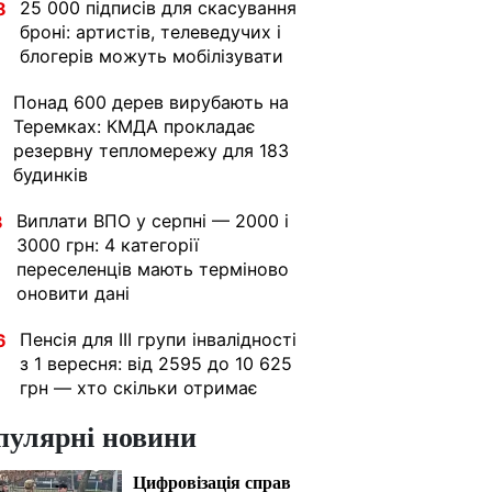
25 000 підписів для скасування
8
броні: артистів, телеведучих і
блогерів можуть мобілізувати
Понад 600 дерев вирубають на
Теремках: КМДА прокладає
резервну тепломережу для 183
будинків
Виплати ВПО у серпні — 2000 і
8
3000 грн: 4 категорії
переселенців мають терміново
оновити дані
Пенсія для III групи інвалідності
6
з 1 вересня: від 2595 до 10 625
грн — хто скільки отримає
пулярні новини
Цифровізація справ