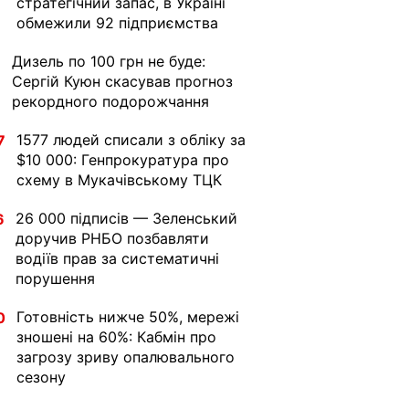
стратегічний запас, в Україні
обмежили 92 підприємства
Дизель по 100 грн не буде:
1
Сергій Куюн скасував прогноз
рекордного подорожчання
1577 людей списали з обліку за
7
$10 000: Генпрокуратура про
схему в Мукачівському ТЦК
26 000 підписів — Зеленський
6
доручив РНБО позбавляти
водіїв прав за систематичні
порушення
Готовність нижче 50%, мережі
0
зношені на 60%: Кабмін про
загрозу зриву опалювального
сезону