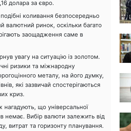
,16 долара за євро.
 подібні коливання безпосередньо
ий валютний ринок, оскільки багато
рігають заощадження саме в
нув увагу на ситуацію із золотом.
чні ризики та міжнародну
орогоцінного металу, на його думку,
внів, які зазвичай спостерігаються
вих криз.
ж нагадують, що універсальної
ів немає. Вибір валюти залежить від
ду, витрат та горизонту планування.