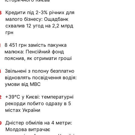
Кредити під 2-3% річних для
3
малого бізнесу: Ощадбанк
схвалив 12 угод на 2,2 млрд
грн
8 451 грн замість пакунка
1
малюка: Пенсійний фонд
пояснив, як отримати гроші
Звільнені з полону безплатно
3
відновлять посвідчення водія:
умови від МВС
+39°C у Києві: температурні
2
рекорди побито одразу в 5
містах України
Дністер обмілів на 4 метри:
9
Молдова витрачає