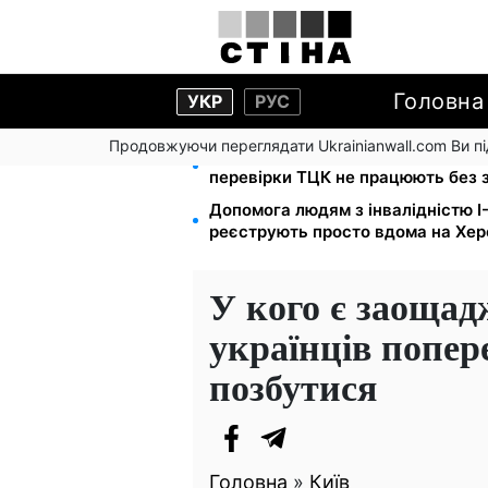
Головна
УКР
РУС
Продовжуючи переглядати Ukrainianwall.com Ви 
Цифровізація справ і ВЛК: юрист
перевірки ТЦК не працюють без 
Допомога людям з інвалідністю I-I
реєструють просто вдома на Хе
У кого є заощад
українців попер
позбутися
Головна
»
Київ