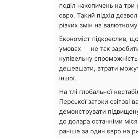
поділ накопичень на три р
євро. Такий підхід дозво
різких змін на валютному
Економіст підкреслив, що
умовах — не так заробити
купівельну спроможність
дешевшати, втрати можу
іншої.
На тлі глобальної нестаб
Перської затоки світові 
демонструвати підвищену
до долара останніми міс
раніше за один євро на ри