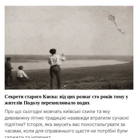
Секрети старого Києва: від цих розваг сто років тому у
жителів Подолу перехоплювало подих
Про що сьогодні мовчать київські схили та яку
дивовижну літню традицію назавжди втратили сучасні
підлітки? Історія, яка змусить вас поностальгувати за
часами, коли для справжнього щастя не потрібні були
гаджети та інтернет.