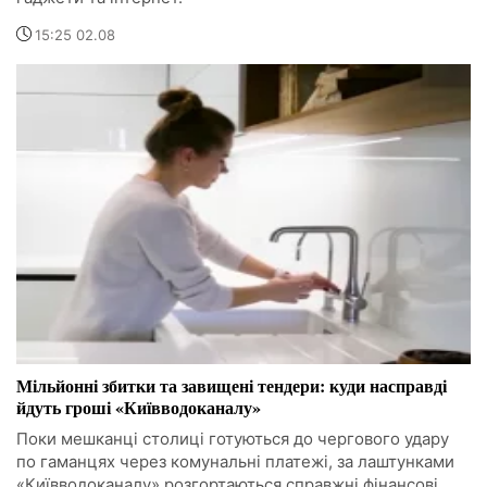
15:25 02.08
Мільйонні збитки та завищені тендери: куди насправді
йдуть гроші «Київводоканалу»
Поки мешканці столиці готуються до чергового удару
по гаманцях через комунальні платежі, за лаштунками
«Київводоканалу» розгортаються справжні фінансові