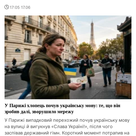
17:05 17.06
У Парижі хлопець почув українську мову: те, що він
зробив далі, зворушило мережу
У Парижі випадковий перехожий почув українську мову
на вулиці й вигукнув «Слава Україні!», після чого
заспівав державний гімн. Короткий момент потрапив на