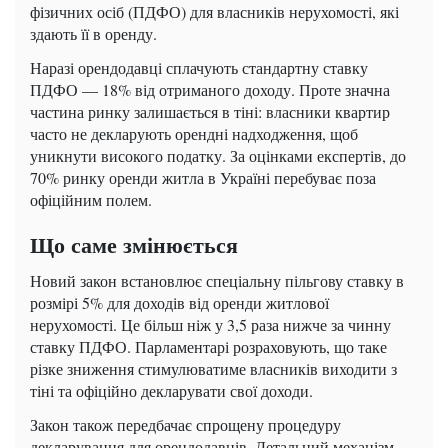
фізичних осіб (ПДФО) для власників нерухомості, які
здають її в оренду.
Наразі орендодавці сплачують стандартну ставку
ПДФО — 18% від отриманого доходу. Проте значна
частина ринку залишається в тіні: власники квартир
часто не декларують орендні надходження, щоб
уникнути високого податку. За оцінками експертів, до
70% ринку оренди житла в Україні перебуває поза
офіційним полем.
Що саме змінюється
Новий закон встановлює спеціальну пільгову ставку в
розмірі 5% для доходів від оренди житлової
нерухомості. Це більш ніж у 3,5 раза нижче за чинну
ставку ПДФО. Парламентарі розраховують, що таке
різке зниження стимулюватиме власників виходити з
тіні та офіційно декларувати свої доходи.
Закон також передбачає спрощену процедуру
декларування для орендодавців. Детальний механізм