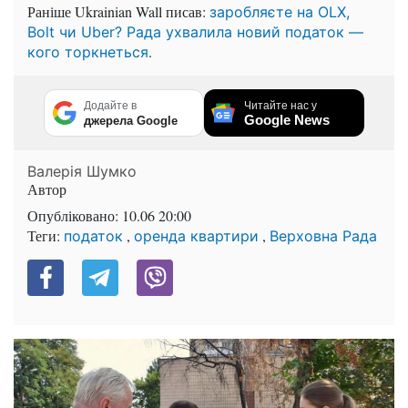
Раніше Ukrainian Wall писав:
заробляєте на OLX,
Bolt чи Uber? Рада ухвалила новий податок —
.
кого торкнеться
Додайте в
Читайте нас у
Google News
джерела Google
Валерія Шумко
Автор
Опубліковано:
10.06 20:00
Теги:
,
,
податок
оренда квартири
Верховна Рада