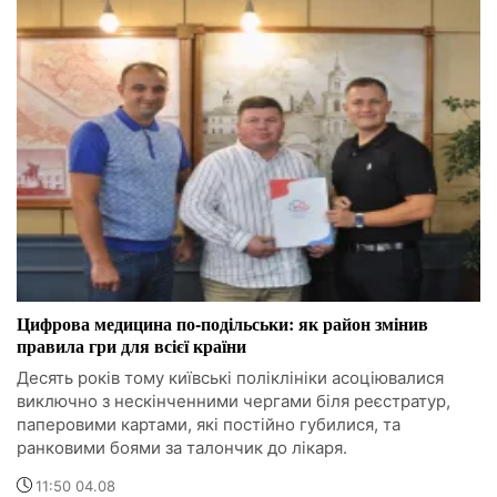
Цифрова медицина по-подільськи: як район змінив
правила гри для всієї країни
Десять років тому київські поліклініки асоціювалися
виключно з нескінченними чергами біля реєстратур,
паперовими картами, які постійно губилися, та
ранковими боями за талончик до лікаря.
11:50 04.08