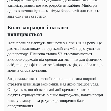
адміністрування ще має розробити Кабінет Міністрів,
однак ключова ідея — мінімум бюрократії для тих, хто
здає одну-дві квартири.
Коли запрацює і на кого
поширюється
Нові правила набудуть чинності з 1 січня 2027 року. Це
дає час і власникам, і податковій службі підготуватися
до переходу. Пільгова ставка 5% стосуватиметься
виключно доходів від оренди житла — як для фізичних
осіб, так і для фізичних осіб-підприємців, які обрали цю
модель оподаткування.
Запровадження зниженої ставки — частина ширшої
стратегії детінізації економіки, над якою працює уряд.
Очікується, що після легалізації орендних потоків
бюджет отримуватиме більше надходжень, навіть попри
нижчу ставку — за рахунок розширення бази
оподаткування.