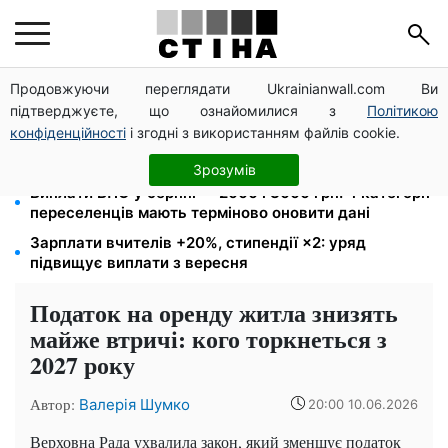
Продовжуючи переглядати Ukrainianwall.com Ви
172 940 грн захистять житло від арешту за
підтверджуєте, що ознайомилися з
Політикою
комуналку: з жовтня поріг — 432 тисячі
конфіденційності
і згодні з використанням файлів cookie.
8 451 грн замість пакунка малюка: Пенсійний фонд
пояснив, як отримати гроші
Зрозумів
Виплати ВПО у серпні — 2000 і 3000 грн: 4 категорії
переселенців мають терміново оновити дані
Зарплати вчителів +20%, стипендії ×2: уряд
підвищує виплати з вересня
Податок на оренду житла знизять
майже втричі: кого торкнеться з
2027 року
Автор:
Валерія Шумко
20:00 10.06.2026
Верховна Рада ухвалила закон, який зменшує податок