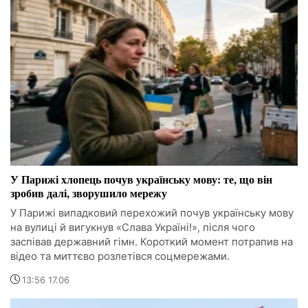
У Парижі хлопець почув українську мову: те, що він
зробив далі, зворушило мережу
У Парижі випадковий перехожий почув українську мову
на вулиці й вигукнув «Слава Україні!», після чого
заспівав державний гімн. Короткий момент потрапив на
відео та миттєво розлетівся соцмережами.
13:56 17.06