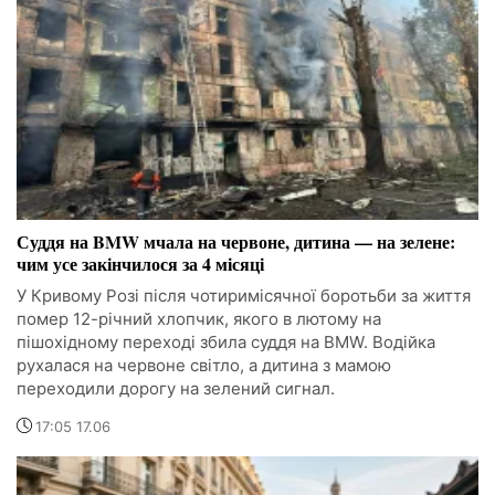
Суддя на BMW мчала на червоне, дитина — на зелене:
чим усе закінчилося за 4 місяці
У Кривому Розі після чотиримісячної боротьби за життя
помер 12-річний хлопчик, якого в лютому на
пішохідному переході збила суддя на BMW. Водійка
рухалася на червоне світло, а дитина з мамою
переходили дорогу на зелений сигнал.
17:05 17.06