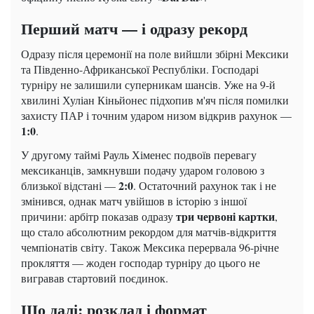
Перший матч — і одразу рекорд
Одразу після церемонії на поле вийшли збірні Мексики
та Південно-Африканської Республіки. Господарі
турніру не залишили суперникам шансів. Уже на 9-й
хвилині Хуліан Кіньйонес підхопив м'яч після помилки
захисту ПАР і точним ударом низом відкрив рахунок —
1:0
.
У другому таймі Рауль Хіменес подвоїв перевагу
мексиканців, замкнувши подачу ударом головою з
2:0
близької відстані —
. Остаточний рахунок так і не
змінився, однак матч увійшов в історію з іншої
три червоні картки
причини: арбітр показав одразу
,
що стало абсолютним рекордом для матчів-відкриття
чемпіонатів світу. Також Мексика перервала 96-річне
прокляття — жоден господар турніру до цього не
вигравав стартовий поєдинок.
Що далі: розклад і формат