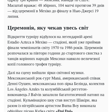
Масштаб вражає: 48 збірних, 104 матчі протягом 39 днів
— від церемонії в Мехіко до фіналу в Нью-Джерсі 19
липня.
Церемонія, яку чекав увесь світ
Відкриття турніру відбулося на легендарній арені
Estadio Azteca в Мехіко — стадіоні, який уже приймав
фінали чемпіонатів світу 1970 та 1986 років. Церемонія
розпочалася за півтори години до стартового свистка з
танців корінних народів Мексики навколо величезної
копії головного трофея турніру.
Далі на сцену вийшли зірки світової музики.
Мексиканський рок-гурт Maná, американський співак
Денні Оушен, мексиканська поп-зірка Белінда, колектив
Los Ángeles Azules та колумбійський реггетон-
виконавець J Balvin запалили багатотисячний натовп на
стадіоні. Кульмінацією шоу став виступ Шакіри, яка
разом із нігерійським артистом Burna Boy виконала
«Dai Dai»
офіційну пісню Кубка світу
.