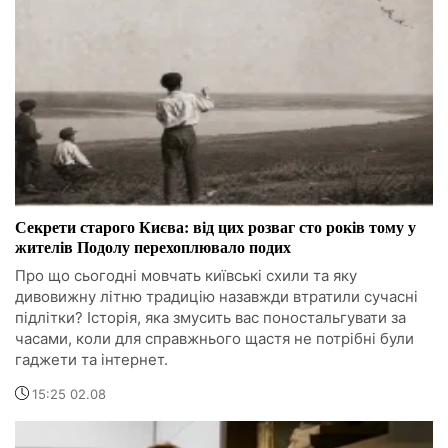
Секрети старого Києва: від цих розваг сто років тому у
жителів Подолу перехоплювало подих
Про що сьогодні мовчать київські схили та яку
дивовижну літню традицію назавжди втратили сучасні
підлітки? Історія, яка змусить вас поностальгувати за
часами, коли для справжнього щастя не потрібні були
гаджети та інтернет.
15:25 02.08