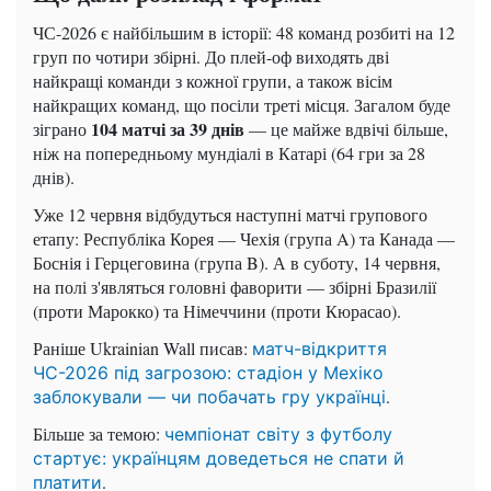
ЧС-2026 є найбільшим в історії: 48 команд розбиті на 12
груп по чотири збірні. До плей-оф виходять дві
найкращі команди з кожної групи, а також вісім
найкращих команд, що посіли треті місця. Загалом буде
104 матчі за 39 днів
зіграно
— це майже вдвічі більше,
ніж на попередньому мундіалі в Катарі (64 гри за 28
днів).
Уже 12 червня відбудуться наступні матчі групового
етапу: Республіка Корея — Чехія (група A) та Канада —
Боснія і Герцеговина (група B). А в суботу, 14 червня,
на полі з'являться головні фаворити — збірні Бразилії
(проти Марокко) та Німеччини (проти Кюрасао).
Раніше Ukrainian Wall писав:
матч-відкриття
ЧС-2026 під загрозою: стадіон у Мехіко
.
заблокували — чи побачать гру українці
Більше за темою:
чемпіонат світу з футболу
стартує: українцям доведеться не спати й
.
платити