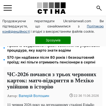
Продовжуючи переглядати Ukrainianwall.com Ви
Тарифи на воду злетіли до 91,24 грн/куб, газ може
підтверджуєте, що ознайомилися з
Політикою
сягнути 15 грн: комунальні ціни в серпні
конфіденційності
і згодні з використанням файлів cookie.
Субсидії скасують, пільги на комуналку відкличуть:
ПФУ перевіряє доходи пенсіонерів у серпні
Зрозумів
Права із Саудівської Аравії обміняли на українські:
процедура, яку варто знати водіям
570 грн надбавки після 80 років і безкоштовний
проїзд: які пільги отримають пенсіонери в серпні
ЧС-2026 почався з трьох червоних
карток: матч-відкриття в Мехіко
увійшов в історію
Автор:
Валерій Волошин
22:36 11.06.2026
11 червня 2026 року на легендарному стадіоні Estadio