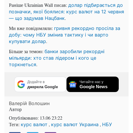
Раніше Ukrainian Wall писав:
долар підбирається до
позначки, якої боялися: курс валют на 12 червня
.
— що задумав Нацбанк
Ми вже повідомляли:
гривня рекордно просiла за
добу: чому НБУ змінив тактику і чи варто
.
купувати долар
Більше за темою:
банки заробили рекордні
мільярди: хто став лідером і кого це
.
торкнеться
Додайте в
Читайте нас у
Google News
джерела Google
Валерій Волошин
Автор
Опубліковано:
13.06 23:22
Теги:
,
,
курс валют
курс валют Украина
НБУ