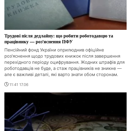
Трудові після дедлайну: що робити роботодавцю та
працівнику — роз'яснення ПФУ
Пенсійний фонд України оприлюднив офіційне
роз'яснення щодо трудових книжок після завершення
перехідного періоду оцифрування. Жодних штрафів для
роботодавців не буде, а стаж працівників не зникне —
але є важливі деталі, які варто знати обом сторонам.
11:41 17.06