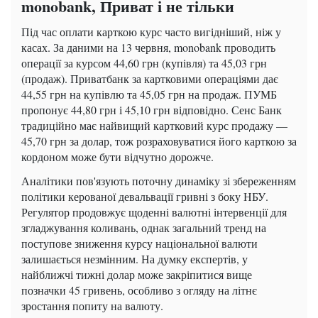
monobank, Приват і не тільки
Під час оплати карткою курс часто вигідніший, ніж у
касах. За даними на 13 червня, monobank проводить
операції за курсом 44,60 грн (купівля) та 45,03 грн
(продаж). Приватбанк за картковими операціями дає
44,55 грн на купівлю та 45,05 грн на продаж. ПУМБ
пропонує 44,80 грн і 45,10 грн відповідно. Сенс Банк
традиційно має найвищий картковий курс продажу —
45,70 грн за долар, тож розраховуватися його карткою за
кордоном може бути відчутно дорожче.
Аналітики пов'язують поточну динаміку зі збереженням
політики керованої девальвації гривні з боку НБУ.
Регулятор продовжує щоденні валютні інтервенції для
згладжування коливань, однак загальний тренд на
поступове зниження курсу національної валюти
залишається незмінним. На думку експертів, у
найближчі тижні долар може закріпитися вище
позначки 45 гривень, особливо з огляду на літнє
зростання попиту на валюту.