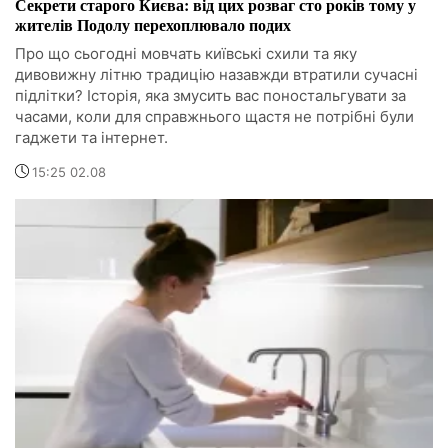
Секрети старого Києва: від цих розваг сто років тому у
жителів Подолу перехоплювало подих
Про що сьогодні мовчать київські схили та яку
дивовижну літню традицію назавжди втратили сучасні
підлітки? Історія, яка змусить вас поностальгувати за
часами, коли для справжнього щастя не потрібні були
гаджети та інтернет.
15:25 02.08