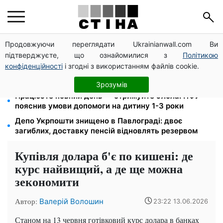
Продовжуючи переглядати Ukrainianwall.com Ви
Пенсія для III групи інвалідності з 1 вересня: від
підтверджуєте, що ознайомилися з
Політикою
2595 до 10 625 грн — хто скільки отримає
конфіденційності
і згодні з використанням файлів cookie.
200+ тисяч у СЗЧ, мільйони в розшуку: Федоров
розкрив план реформи мобілізації та ТЦК
Зрозумів
Працюєте повний день — отримуйте єЯсла: ПФУ
пояснив умови допомоги на дитину 1-3 роки
Депо Укрпошти знищено в Павлограді: двоє
загиблих, доставку пенсій відновлять резервом
Купівля долара б'є по кишені: де
курс найвищий, а де ще можна
зекономити
Автор:
Валерій Волошин
23:22 13.06.2026
Станом на 13 червня готівковий курс долара в банках