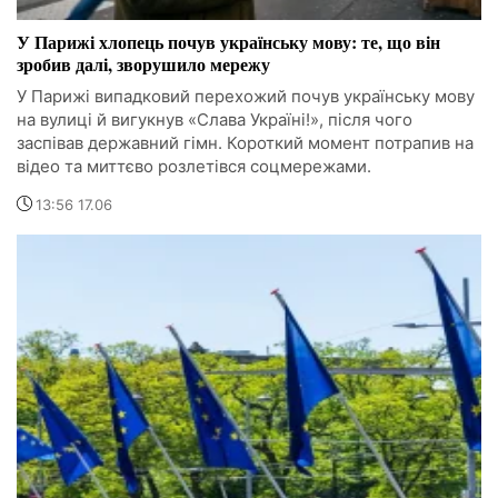
У Парижі хлопець почув українську мову: те, що він
зробив далі, зворушило мережу
У Парижі випадковий перехожий почув українську мову
на вулиці й вигукнув «Слава Україні!», після чого
заспівав державний гімн. Короткий момент потрапив на
відео та миттєво розлетівся соцмережами.
13:56 17.06