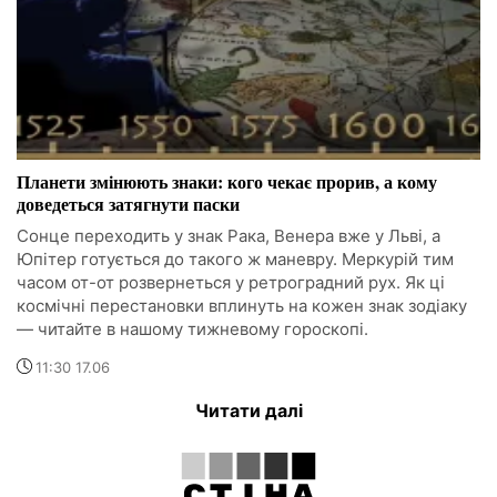
Планети змінюють знаки: кого чекає прорив, а кому
доведеться затягнути паски
Сонце переходить у знак Рака, Венера вже у Льві, а
Юпітер готується до такого ж маневру. Меркурій тим
часом от-от розвернеться у ретроградний рух. Як ці
космічні перестановки вплинуть на кожен знак зодіаку
— читайте в нашому тижневому гороскопі.
11:30 17.06
Читати далі