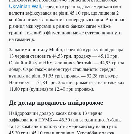
, середній курс продажу американської
Ukrainian Wall
валюти зафіксувався на рівні 45,10 грн, що лише на 2
копійки нижче за показник попереднього дня. Водночас
різниця між курсами в різних банках сягає майже
гривні, тож вибір фінустанови може суттєво вплинути
на гаманець.
За даними порталу Minfin, середній курс купівлі долара
13 червня становить 44,53 грн, продажу — 45,10 грн.
Офіційний курс НБУ залишився без змін — 44,93 грн за
долар. Євро також демонструє стабільність: середня
купівля на рівні 51,55 грн, продаж — 52,28 грн, курс
Нацбанку — 51,84 грн. Злотий тримається на позначках
11,80 грн (купівля) та 12,40 грн (продаж).
Де долар продають найдорожче
Найдорожчий долар у касах банків 13 червня
зафіксовано в ПУМБ — 45,30 грн за одиницю. А-банк
та Таскомбанк пропонують американську валюту по
45,20 грн і 45,10 грн відповідно. Укрсиббанк також