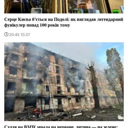
Серце Києва бʼється на Подолі: як виглядав легендарний
фунікулер понад 100 років тому
20:45 10.07
Суддя на BMW мчала на червоне, дитина — на зелене: