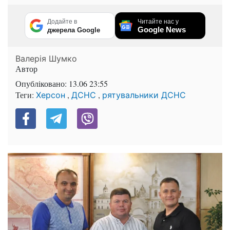
Додайте в
Читайте нас у
Google News
джерела Google
Валерія Шумко
Автор
Опубліковано:
13.06 23:55
Теги:
,
,
Херсон
ДСНС
рятувальники ДСНС