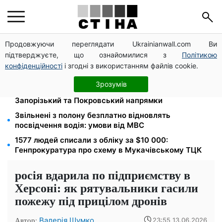
Продовжуючи переглядати Ukrainianwall.com Ви
Новий знак на центральній вулиці: водіям
підтверджуєте, що ознайомилися з
Політикою
вантажівок заборонили зупинку — штраф до 680
грн
конфіденційності
і згодні з використанням файлів cookie.
Мавіки, зарядні станції та апарати для реанімації:
Зрозумів
Християнський корпус передав вантаж на
Запорізький та Покровський напрямки
Звільнені з полону безплатно відновлять
посвідчення водія: умови від МВС
1577 людей списали з обліку за $10 000:
Генпрокуратура про схему в Мукачівському ТЦК
росія вдарила по підприємству в
Херсоні: як рятувальники гасили
пожежу під прицілом дронів
Автор:
Валерія Шумко
23:55 13.06.2026