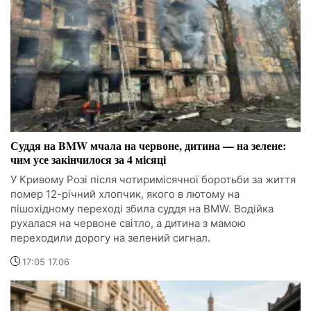
Суддя на BMW мчала на червоне, дитина — на зелене:
чим усе закінчилося за 4 місяці
У Кривому Розі після чотиримісячної боротьби за життя
помер 12-річний хлопчик, якого в лютому на
пішохідному переході збила суддя на BMW. Водійка
рухалася на червоне світло, а дитина з мамою
переходили дорогу на зелений сигнал.
17:05 17.06