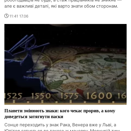
але є важливі деталі, які варто знати обом сторонам.
11:41 17.06
Планети змінюють знаки: кого чекає прорив, а кому
доведеться затягнути паски
Сонце переходить у знак Рака, Венера вже у Льві, а
Юпітер готується до такого ж маневру. Меркурій тим