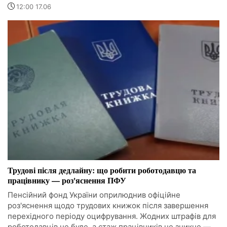
12:00 17.06
Трудові після дедлайну: що робити роботодавцю та
працівнику — роз'яснення ПФУ
Пенсійний фонд України оприлюднив офіційне
роз'яснення щодо трудових книжок після завершення
перехідного періоду оцифрування. Жодних штрафів для
роботодавців не буде, а стаж працівників не зникне —