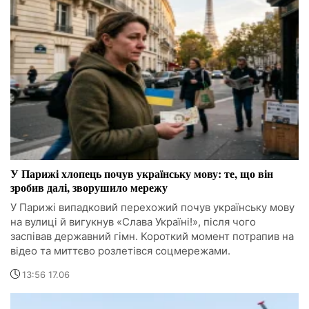
У Парижі хлопець почув українську мову: те, що він
зробив далі, зворушило мережу
У Парижі випадковий перехожий почув українську мову
на вулиці й вигукнув «Слава Україні!», після чого
заспівав державний гімн. Короткий момент потрапив на
відео та миттєво розлетівся соцмережами.
13:56 17.06