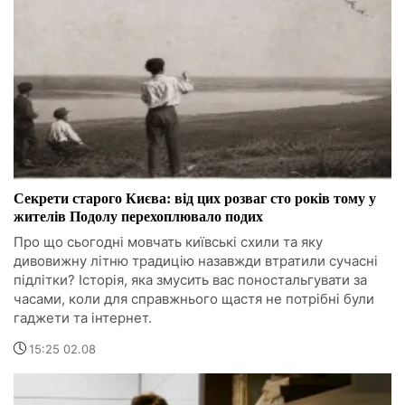
Секрети старого Києва: від цих розваг сто років тому у
жителів Подолу перехоплювало подих
Про що сьогодні мовчать київські схили та яку
дивовижну літню традицію назавжди втратили сучасні
підлітки? Історія, яка змусить вас поностальгувати за
часами, коли для справжнього щастя не потрібні були
гаджети та інтернет.
15:25 02.08