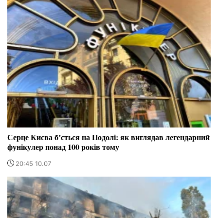
Серце Києва бʼється на Подолі: як виглядав легендарний
фунікулер понад 100 років тому
20:45 10.07