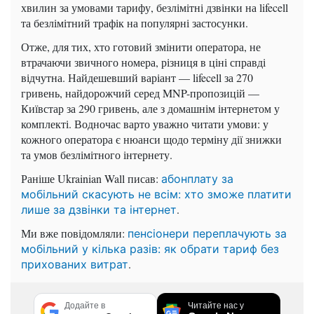
хвилин за умовами тарифу, безлімітні дзвінки на lifecell
та безлімітний трафік на популярні застосунки.
Отже, для тих, хто готовий змінити оператора, не
втрачаючи звичного номера, різниця в ціні справді
відчутна. Найдешевший варіант — lifecell за 270
гривень, найдорожчий серед MNP-пропозицій —
Київстар за 290 гривень, але з домашнім інтернетом у
комплекті. Водночас варто уважно читати умови: у
кожного оператора є нюанси щодо терміну дії знижки
та умов безлімітного інтернету.
Раніше Ukrainian Wall писав:
абонплату за
мобільний скасують не всім: хто зможе платити
.
лише за дзвінки та інтернет
Ми вже повідомляли:
пенсіонери переплачують за
мобільний у кілька разів: як обрати тариф без
.
прихованих витрат
Додайте в
Читайте нас у