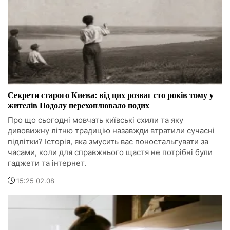
Секрети старого Києва: від цих розваг сто років тому у
жителів Подолу перехоплювало подих
Про що сьогодні мовчать київські схили та яку
дивовижну літню традицію назавжди втратили сучасні
підлітки? Історія, яка змусить вас поностальгувати за
часами, коли для справжнього щастя не потрібні були
гаджети та інтернет.
15:25 02.08