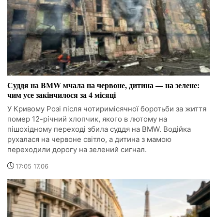
Суддя на BMW мчала на червоне, дитина — на зелене:
чим усе закінчилося за 4 місяці
У Кривому Розі після чотиримісячної боротьби за життя
помер 12-річний хлопчик, якого в лютому на
пішохідному переході збила суддя на BMW. Водійка
рухалася на червоне світло, а дитина з мамою
переходили дорогу на зелений сигнал.
17:05 17.06