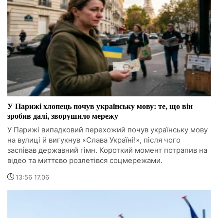
У Парижі хлопець почув українську мову: те, що він
зробив далі, зворушило мережу
У Парижі випадковий перехожий почув українську мову
на вулиці й вигукнув «Слава Україні!», після чого
заспівав державний гімн. Короткий момент потрапив на
відео та миттєво розлетівся соцмережами.
13:56 17.06