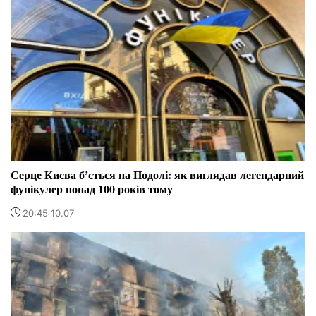
Серце Києва бʼється на Подолі: як виглядав легендарний
фунікулер понад 100 років тому
20:45 10.07