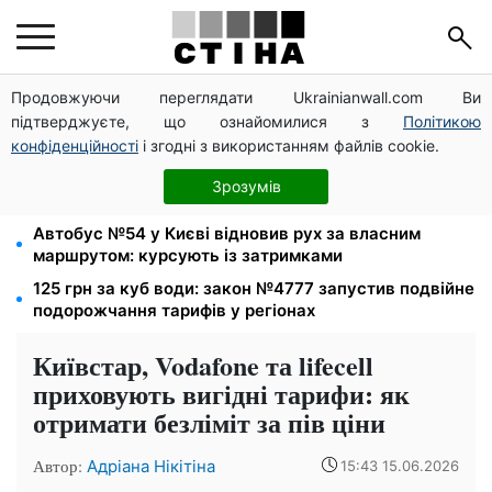
Продовжуючи переглядати Ukrainianwall.com Ви
Церковне свято 9 серпня: апостол Матфій, три
підтверджуєте, що ознайомилися з
Політикою
суворі заборони Успенського посту та прикмети на
зиму
конфіденційності
і згодні з використанням файлів cookie.
Бензин від 77,90 грн, дизель до 97,90: ціни на
Зрозумів
пальне на АЗС 8 серпня не змінилися
Автобус №54 у Києві відновив рух за власним
маршрутом: курсують із затримками
125 грн за куб води: закон №4777 запустив подвійне
подорожчання тарифів у регіонах
Київстар, Vodafone та lifecell
приховують вигідні тарифи: як
отримати безліміт за пів ціни
Автор:
Адріана Нікітіна
15:43 15.06.2026