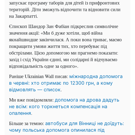
запускає програму таборів для дітей із прифронтових
територій. Діти зможуть відпочити та відновити сили
на Закарпатті.
Єпископ Шандор Зан Фабіан підкреслив символічне
значення акції: «Ми б дуже хотіли, щоб війна
якнайшвидше закінчилася. А поки вона триває, маємо
покращити умови життя тих, хто перебуває під
обстрілами. Цією допомогою ми прагнемо показати:
захід і схід України єдині, ми солідарні й відчуваємо
відповідальність одне за одного».
Раніше Ukrainian Wall писав:
міжнародна допомога
в червні: хто отримає по 12300 грн, а кому
.
відмовлять — список
Ми вже повідомляли:
допомога на дрова дадуть
не всім: кого торкнеться компенсація на
.
опалення
Більше за темою:
автобуси для Вінниці не доїдуть:
чому польська допомога опинилася під