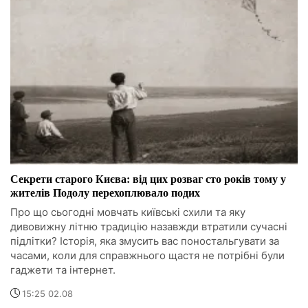
Секрети старого Києва: від цих розваг сто років тому у
жителів Подолу перехоплювало подих
Про що сьогодні мовчать київські схили та яку
дивовижну літню традицію назавжди втратили сучасні
підлітки? Історія, яка змусить вас поностальгувати за
часами, коли для справжнього щастя не потрібні були
гаджети та інтернет.
15:25 02.08