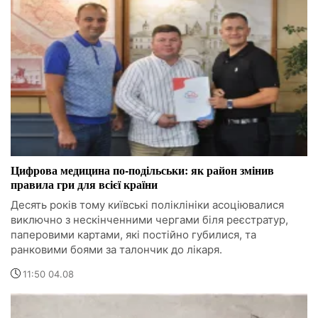
Цифрова медицина по-подільськи: як район змінив
правила гри для всієї країни
Десять років тому київські поліклініки асоціювалися
виключно з нескінченними чергами біля реєстратур,
паперовими картами, які постійно губилися, та
ранковими боями за талончик до лікаря.
11:50 04.08