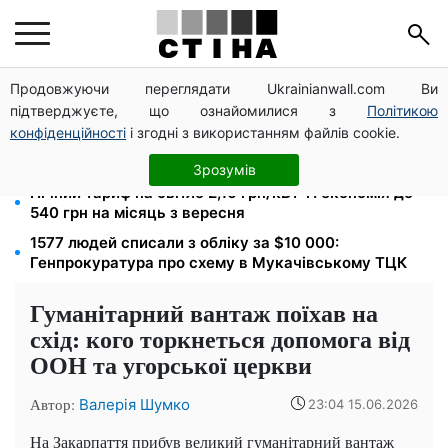
Продовжуючи переглядати Ukrainianwall.com Ви
Фейкові сайти сервісних центрів МВС: шахраї
підтверджуєте, що ознайомилися з
Політикою
виманюють гроші у водіїв перед виїздом за кордон
конфіденційності
і згодні з використанням файлів cookie.
172 940 грн захистять житло від арешту за
комуналку: з жовтня поріг — 432 тисячі
Зрозумів
Нічний тариф на світло 2,16 грн/кВт-г: економія до
540 грн на місяць з вересня
1577 людей списали з обліку за $10 000:
Генпрокуратура про схему в Мукачівському ТЦК
Гуманітарний вантаж поїхав на
схід: кого торкнеться допомога від
ООН та угорської церкви
Автор:
Валерія Шумко
23:04 15.06.2026
На Закарпаття прибув великий гуманітарний вантаж