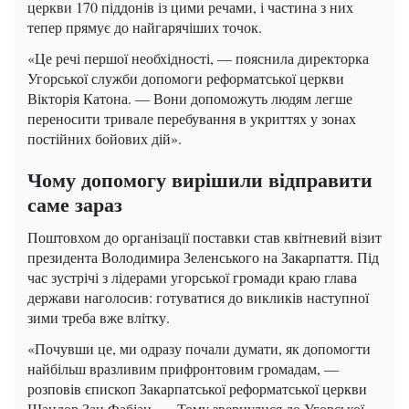
церкви 170 піддонів із цими речами, і частина з них
тепер прямує до найгарячіших точок.
«Це речі першої необхідності, — пояснила директорка
Угорської служби допомоги реформатської церкви
Вікторія Катона. — Вони допоможуть людям легше
переносити тривале перебування в укриттях у зонах
постійних бойових дій».
Чому допомогу вирішили відправити
саме зараз
Поштовхом до організації поставки став квітневий візит
президента Володимира Зеленського на Закарпаття. Під
час зустрічі з лідерами угорської громади краю глава
держави наголосив: готуватися до викликів наступної
зими треба вже влітку.
«Почувши це, ми одразу почали думати, як допомогти
найбільш вразливим прифронтовим громадам, —
розповів єпископ Закарпатської реформатської церкви
Шандор Зан Фабіан. — Тому звернулися до Угорської