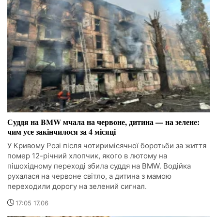
Суддя на BMW мчала на червоне, дитина — на зелене:
чим усе закінчилося за 4 місяці
У Кривому Розі після чотиримісячної боротьби за життя
помер 12-річний хлопчик, якого в лютому на
пішохідному переході збила суддя на BMW. Водійка
рухалася на червоне світло, а дитина з мамою
переходили дорогу на зелений сигнал.
17:05 17.06