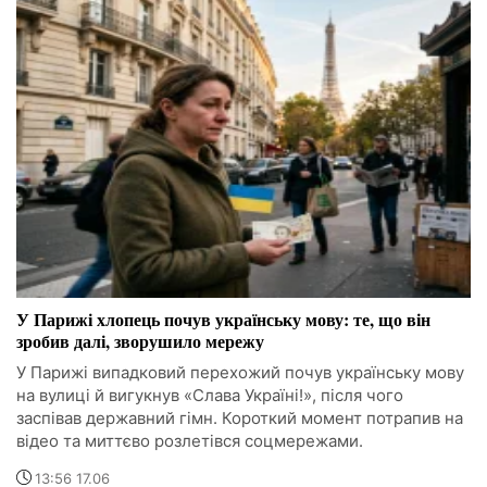
У Парижі хлопець почув українську мову: те, що він
зробив далі, зворушило мережу
У Парижі випадковий перехожий почув українську мову
на вулиці й вигукнув «Слава Україні!», після чого
заспівав державний гімн. Короткий момент потрапив на
відео та миттєво розлетівся соцмережами.
13:56 17.06