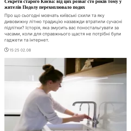
Секрети старого Києва: від цих розваг сто років тому у
жителів Подолу перехоплювало подих
Про що сьогодні мовчать київські схили та яку
дивовижну літню традицію назавжди втратили сучасні
підлітки? Історія, яка змусить вас поностальгувати за
часами, коли для справжнього щастя не потрібні були
гаджети та інтернет.
15:25 02.08