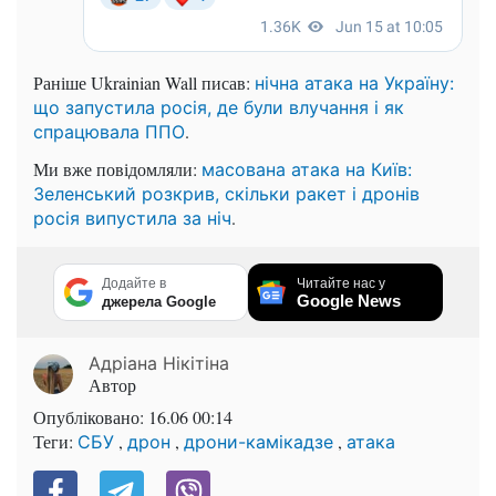
Раніше Ukrainian Wall писав:
нічна атака на Україну:
що запустила росія, де були влучання і як
.
спрацювала ППО
Ми вже повідомляли:
масована атака на Київ:
Зеленський розкрив, скільки ракет і дронів
.
росія випустила за ніч
Додайте в
Читайте нас у
Google News
джерела Google
Адріана Нікітіна
Автор
Опубліковано:
16.06 00:14
Теги:
,
,
,
СБУ
дрон
дрони-камікадзе
атака