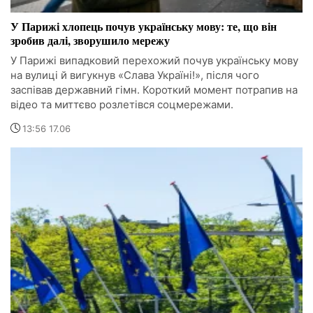
У Парижі хлопець почув українську мову: те, що він
зробив далі, зворушило мережу
У Парижі випадковий перехожий почув українську мову
на вулиці й вигукнув «Слава Україні!», після чого
заспівав державний гімн. Короткий момент потрапив на
відео та миттєво розлетівся соцмережами.
13:56 17.06