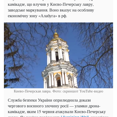
камікадзе, що влучив у Києво-Печерську лавру,
заводське маркування. Воно вказує на особливу
економічну зону «Алабуга» в рф.
Киево-Печерская лавра. Фото: скриншот YouTube-видео
Служба безпеки України оприлюднила докази
чергового воєнного злочину росії — уламки дрона-
камікадзе, яким 15 червня атакували Києво-Печерську