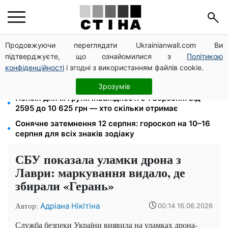
Продовжуючи переглядати Ukrainianwall.com Ви
125 грн за куб води: закон №4777 запустив подвійне
підтверджуєте, що ознайомилися з
Політикою
подорожчання тарифів у регіонах
конфіденційності
і згодні з використанням файлів cookie.
26 000 підписів — Зеленський доручив РНБО
позбавляти водіїв прав за систематичні порушення
Зрозумів
Пенсія для III групи інвалідності з 1 вересня: від
2595 до 10 625 грн — хто скільки отримає
Сонячне затемнення 12 серпня: гороскоп на 10–16
серпня для всіх знаків зодіаку
СБУ показала уламки дрона з
Лаври: маркування видало, де
збирали «Герань»
Автор:
Адріана Нікітіна
00:14 16.06.2026
Служба безпеки України виявила на уламках дрона-