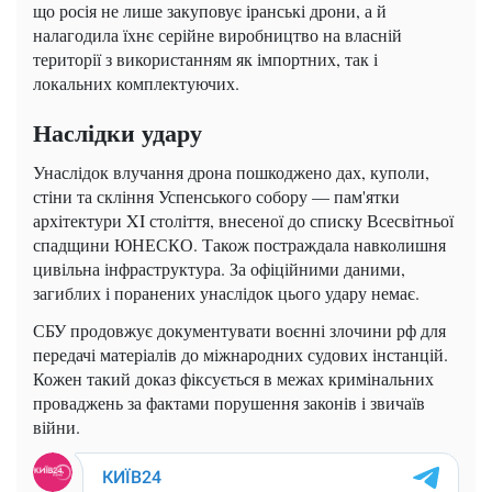
що росія не лише закуповує іранські дрони, а й
налагодила їхнє серійне виробництво на власній
території з використанням як імпортних, так і
локальних комплектуючих.
Наслідки удару
Унаслідок влучання дрона пошкоджено дах, куполи,
стіни та скління Успенського собору — пам'ятки
архітектури XI століття, внесеної до списку Всесвітньої
спадщини ЮНЕСКО. Також постраждала навколишня
цивільна інфраструктура. За офіційними даними,
загиблих і поранених унаслідок цього удару немає.
СБУ продовжує документувати воєнні злочини рф для
передачі матеріалів до міжнародних судових інстанцій.
Кожен такий доказ фіксується в межах кримінальних
проваджень за фактами порушення законів і звичаїв
війни.