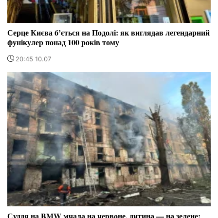
Серце Києва бʼється на Подолі: як виглядав легендарний
фунікулер понад 100 років тому
20:45 10.07
Суддя на BMW мчала на червоне, дитина — на зелене: