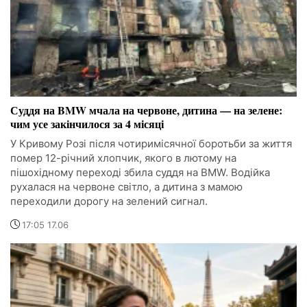
Суддя на BMW мчала на червоне, дитина — на зелене:
чим усе закінчилося за 4 місяці
У Кривому Розі після чотиримісячної боротьби за життя
помер 12-річний хлопчик, якого в лютому на
пішохідному переході збила суддя на BMW. Водійка
рухалася на червоне світло, а дитина з мамою
переходили дорогу на зелений сигнал.
17:05 17.06