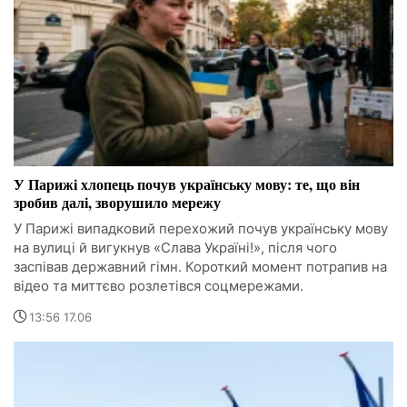
У Парижі хлопець почув українську мову: те, що він
зробив далі, зворушило мережу
У Парижі випадковий перехожий почув українську мову
на вулиці й вигукнув «Слава Україні!», після чого
заспівав державний гімн. Короткий момент потрапив на
відео та миттєво розлетівся соцмережами.
13:56 17.06