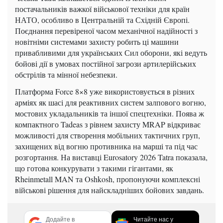
постачальників важкої військової техніки для країн
НАТО, особливо в Центральній та Східній Європі.
Поєднання перевіреної часом механічної надійності з
новітніми системами захисту робить ці машини
привабливими для українських Сил оборони, які ведуть
бойові дії в умовах постійної загрози артилерійських
обстрілів та мінної небезпеки.
Платформа Force 8×8 уже використовується в різних
арміях як шасі для реактивних систем залпового вогню,
мостових укладальників та іншої спецтехніки. Поява ж
компактного Tadeas з рівнем захисту MRAP відкриває
можливості для створення мобільних тактичних груп,
захищених від вогню противника на марші та під час
розгортання. На виставці Eurosatory 2026 Tatra показала,
що готова конкурувати з такими гігантами, як
Rheinmetall MAN та Oshkosh, пропонуючи комплексні
військові рішення для найскладніших бойових завдань.
Додайте в
Читайте нас у