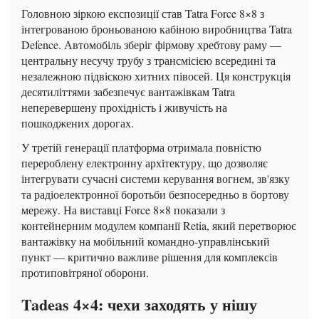
Головною зіркою експозиції став Tatra Force 8×8 з
інтегрованою броньованою кабіною виробництва Tatra
Defence. Автомобіль зберіг фірмову хребтову раму —
центральну несучу трубу з трансмісією всередині та
незалежною підвіскою хитних півосей. Ця конструкція
десятиліттями забезпечує вантажівкам Tatra
неперевершену прохідність і живучість на
пошкоджених дорогах.
У третій генерації платформа отримала повністю
перероблену електронну архітектуру, що дозволяє
інтегрувати сучасні системи керування вогнем, зв'язку
та радіоелектронної боротьби безпосередньо в бортову
мережу. На виставці Force 8×8 показали з
контейнерним модулем компанії Retia, який перетворює
вантажівку на мобільний командно-управлінський
пункт — критично важливе рішення для комплексів
протиповітряної оборони.
Tadeas 4×4: чехи заходять у нішу