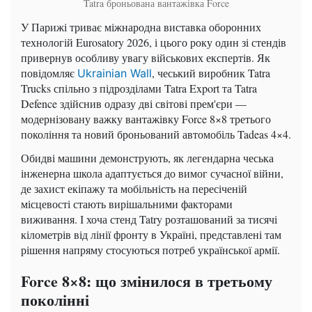
Tatra броньована вантажівка Force
У Парижі триває міжнародна виставка оборонних
технологій Eurosatory 2026, і цього року один зі стендів
привернув особливу увагу військових експертів. Як
повідомляє
, чеський виробник Tatra
Ukrainian Wall
Trucks спільно з підрозділами Tatra Export та Tatra
Defence здійснив одразу дві світові прем'єри —
модернізовану важку вантажівку Force 8×8 третього
покоління та новий броньований автомобіль Tadeas 4×4.
Обидві машини демонструють, як легендарна чеська
інженерна школа адаптується до вимог сучасної війни,
де захист екіпажу та мобільність на пересіченій
місцевості стають вирішальними факторами
виживання. І хоча стенд Tatry розташований за тисячі
кілометрів від лінії фронту в Україні, представлені там
рішення напряму стосуються потреб української армії.
Force 8×8: що змінилося в третьому
поколінні