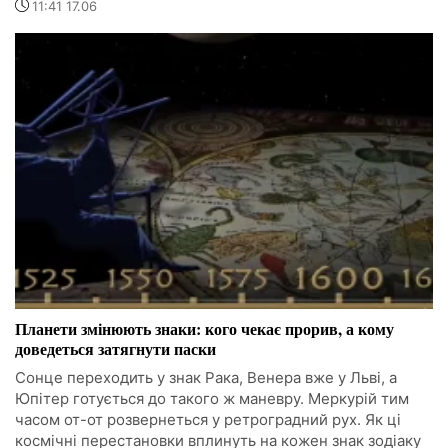
11:41 17.06
Планети змінюють знаки: кого чекає прорив, а кому
доведеться затягнути паски
Сонце переходить у знак Рака, Венера вже у Льві, а
Юпітер готується до такого ж маневру. Меркурій тим
часом от-от розвернеться у ретроградний рух. Як ці
космічні перестановки вплинуть на кожен знак зодіаку