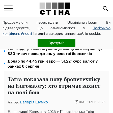
Продовжуючи переглядати Ukrainianwall.com Ви
200+ тисяч у СЗЧ, мільйони в розшуку: Федоров
підтверджуєте, що ознайомилися з
Політикою
розкрив план реформи мобілізації та ТЦК
конфіденційності
і згодні з використанням файлів cookie.
Допомога людям з інвалідністю I-II групи: DRC,
Acted і NP реєструють просто вдома на Херсонщині
Зрозумів
113 млрд грн заборгували українці за комуналку:
830 тисяч проваджень у реєстрі боржників
Долар по 44,45 грн, євро — 51,22: курс валют у
банках 6 серпня
Tatra показала нову бронетехніку
на Eurosatory: хто отримає захист
на полі бою
Автор:
Валерія Шумко
06:10 17.06.2026
На виставці Eurosatory 2026 у Парижі чеська Tatra