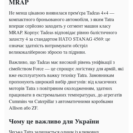
MRAP
Не менш цікавою виявилася прем'єра Tadeas 4×4 —
компактного броньованого автомобіля, з яким Tatra
вперше серйозно заходить у сегмент машин класу
MRAP. Корпус Tadeas відповідає рівню балістичного
захисту 4 за стандартом НАТО STANAG 4569: це
означає здатність витримувати обстріл
великокаліберною зброєю та підриви.
Важливо, що Tadeas має високий рівень уніфікації з
сімейством Force — це спрощує логістику для армій, які
вже експлуатують важку техніку Tatra. Замовникам
пропонують широкий вибір двигунів: від класичних
моторів Tatra з повітряним охолодженням, здатних
працювати в екстремальних температурах, до агрегатів
Cummins чи Caterpillar з автоматичними коробками
Allison або ZF.
Чому це важливо для України
Чеська Tatra залишається одним із ключових