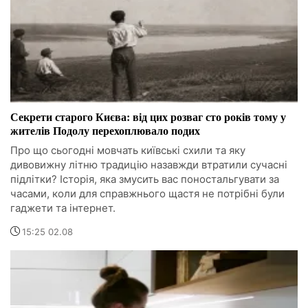
Секрети старого Києва: від цих розваг сто років тому у
жителів Подолу перехоплювало подих
Про що сьогодні мовчать київські схили та яку
дивовижну літню традицію назавжди втратили сучасні
підлітки? Історія, яка змусить вас поностальгувати за
часами, коли для справжнього щастя не потрібні були
гаджети та інтернет.
15:25 02.08