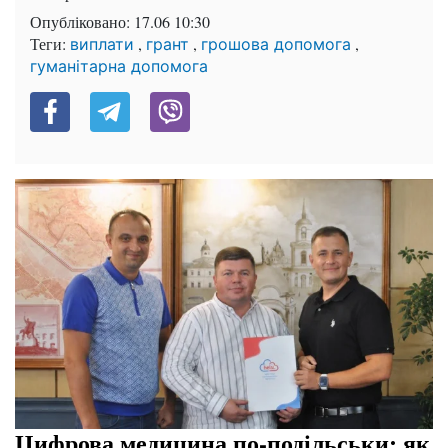
Опубліковано:
17.06 10:30
Теги:
,
,
,
виплати
грант
грошова допомога
гуманітарна допомога
Цифрова медицина по-подільськи: як