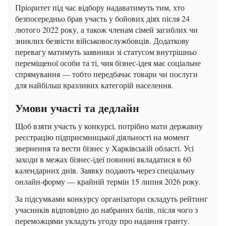
Пріоритет під час відбору надаватимуть тим, хто
безпосередньо брав участь у бойових діях після 24
лютого 2022 року, а також членам сімей загиблих чи
зниклих безвісти військовослужбовців. Додаткову
перевагу матимуть заявники зі статусом внутрішньо
переміщеної особи та ті, чия бізнес-ідея має соціальне
спрямування — тобто передбачає товари чи послуги
для найбільш вразливих категорій населення.
Умови участі та дедлайн
Щоб взяти участь у конкурсі, потрібно мати державну
реєстрацію підприємницької діяльності на момент
звернення та вести бізнес у Харківській області. Усі
заходи в межах бізнес-ідеї повинні вкладатися в 60
календарних днів. Заявку подають через спеціальну
онлайн-форму — крайній термін 15 липня 2026 року.
За підсумками конкурсу організатори складуть рейтинг
учасників відповідно до набраних балів, після чого з
переможцями укладуть угоду про надання гранту.