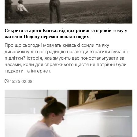
Секрети старого Києва: від цих розваг сто років тому у
жителів Подолу перехоплювало подих
Про що сьогодні мовчать київські схили та яку
дивовижну літню традицію назавжди втратили сучасні
підлітки? Історія, яка змусить вас поностальгувати за
часами, коли для справжнього щастя не потрібні були
гаджети та інтернет.
15:25 02.08