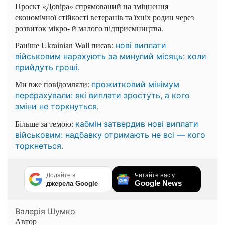
Проєкт «Довіра» спрямований на зміцнення
економічної стійкості ветеранів та їхніх родин через
розвиток мікро- й малого підприємництва.
Раніше Ukrainian Wall писав:
нові виплати
військовим нарахують за минулий місяць: коли
.
прийдуть гроші
Ми вже повідомляли:
прожитковий мінімум
перерахували: які виплати зростуть, а кого
.
зміни не торкнуться
Більше за темою:
кабмін затвердив нові виплати
військовим: надбавку отримають не всі — кого
.
торкнеться
Додайте в
Читайте нас у
Google News
джерела Google
Валерія Шумко
Автор