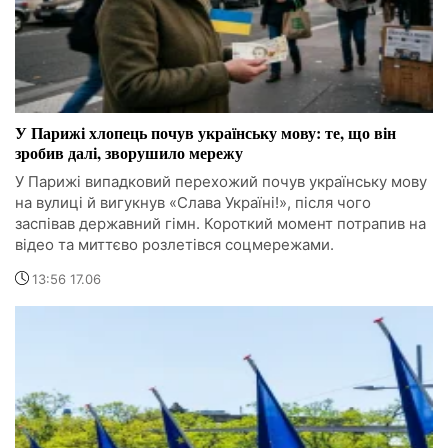
У Парижі хлопець почув українську мову: те, що він
зробив далі, зворушило мережу
У Парижі випадковий перехожий почув українську мову
на вулиці й вигукнув «Слава Україні!», після чого
заспівав державний гімн. Короткий момент потрапив на
відео та миттєво розлетівся соцмережами.
13:56 17.06