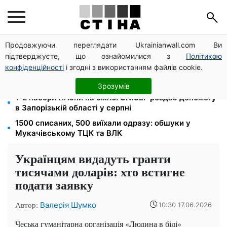
Продовжуючи переглядати Ukrainianwall.com Ви
Міст Метро частково перекриють 7-10 серпня:
підтверджуєте, що ознайомилися з
Політикою
водіям Києва радять планувати об'їзд
конфіденційності
і згодні з використанням файлів cookie.
Депо Укрпошти знищено в Павлограді: двоє
загиблих, доставку пенсій відновлять резервом
Зрозумів
1-2 набори гігієни на сім'ю: UNICEF роздає допомогу
в Запорізькій області у серпні
1500 списаних, 500 виїхали одразу: обшуки у
Мукачівському ТЦК та ВЛК
Українцям видадуть гранти
тисячами доларів: хто встигне
подати заявку
Автор:
Валерія Шумко
10:30 17.06.2026
Чеська гуманітарна організація «Людина в біді»