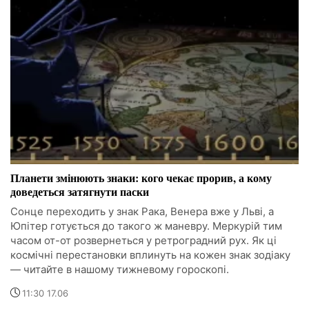
Планети змінюють знаки: кого чекає прорив, а кому
доведеться затягнути паски
Сонце переходить у знак Рака, Венера вже у Льві, а
Юпітер готується до такого ж маневру. Меркурій тим
часом от-от розвернеться у ретроградний рух. Як ці
космічні перестановки вплинуть на кожен знак зодіаку
— читайте в нашому тижневому гороскопі.
11:30 17.06