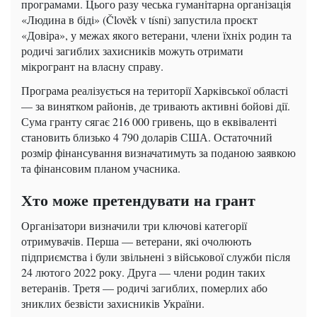
програмами. Цього разу чеська гуманітарна організація
«Людина в біді» (Člověk v tísni) запустила проєкт
«Довіра», у межах якого ветерани, члени їхніх родин та
родичі загиблих захисників можуть отримати
мікрогрант на власну справу.
Програма реалізується на території Харківської області
— за винятком районів, де тривають активні бойові дії.
Сума гранту сягає 216 000 гривень, що в еквіваленті
становить близько 4 790 доларів США. Остаточний
розмір фінансування визначатимуть за поданою заявкою
та фінансовим планом учасника.
Хто може претендувати на грант
Організатори визначили три ключові категорії
отримувачів. Перша — ветерани, які очолюють
підприємства і були звільнені з військової служби після
24 лютого 2022 року. Друга — члени родин таких
ветеранів. Третя — родичі загиблих, померлих або
зниклих безвісти захисників України.