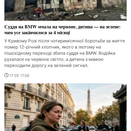
Суддя на BMW мчала на червоне, дитина — на зелене:
чим усе закінчилося за 4 місяці
У Кривому Розі після чотиримісячної боротьби за життя
помер 12-річний хлопчик, якого в лютому на
пішохідному переході збила суддя на BMW. Водійка
рухалася на червоне світло, а дитина з мамою
переходили дорогу на зелений сигнал.
17:05 17.06