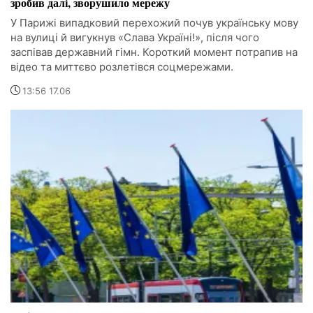
зробив далі, зворушило мережу
У Парижі випадковий перехожий почув українську мову
на вулиці й вигукнув «Слава Україні!», після чого
заспівав державний гімн. Короткий момент потрапив на
відео та миттєво розлетівся соцмережами.
13:56 17.06