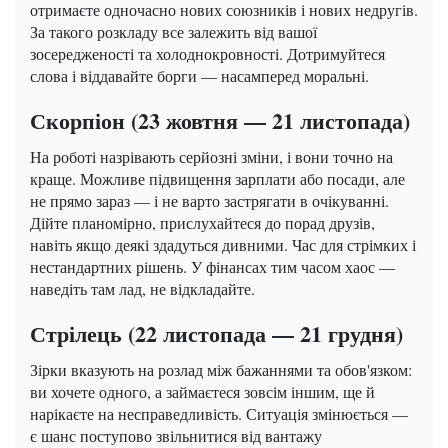
отримаєте одночасно нових союзників і нових недругів.
За такого розкладу все залежить від вашої
зосередженості та холоднокровності. Дотримуйтеся
слова і віддавайте борги — насамперед моральні.
Скорпіон (23 жовтня — 21 листопада)
На роботі назрівають серйозні зміни, і вони точно на
краще. Можливе підвищення зарплати або посади, але
не прямо зараз — і не варто застрягати в очікуванні.
Дійте планомірно, прислухайтеся до порад друзів,
навіть якщо деякі здадуться дивними. Час для стрімких і
нестандартних рішень. У фінансах тим часом хаос —
наведіть там лад, не відкладайте.
Стрілець (22 листопада — 21 грудня)
Зірки вказують на розлад між бажаннями та обов'язком:
ви хочете одного, а займаєтеся зовсім іншим, ще й
нарікаєте на несправедливість. Ситуація змінюється —
є шанс поступово звільнитися від вантажу