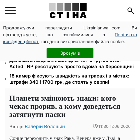
Продовжуючи переглядати Ukrainianwall.com Ви
Цифровізація справ і ВЛК: юрист Танасійчук — чому
підтверджуєте, що ознайомилися з
Політикою
перевірки ТЦК не працюють без зміни системи
конфіденційності
і згодні з використанням файлів cookie.
200+ тисяч у СЗЧ, мільйони в розшуку: Федоров
розкрив план реформи мобілізації та ТЦК
Зрозумів
Допомога людям з інвалідністю I-II групи: DRC,
Acted і NP реєструють просто вдома на Херсонщині
18 камер фіксують швидкість на трасах і в містах:
штрафи 340 і 1700 грн, де стоять у серпні
Планети змінюють знаки: кого
чекає прорив, а кому доведеться
затягнути паски
Автор:
Валерій Волошин
11:30 17.06.2026
Сонце переходить у знак Рака, Венера вже у Льві, а