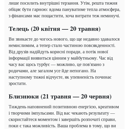
лише посилить внутрішні терзання. Утім, решта тижня
обіцяє бути гарною: вдома пануватиме тепла атмосфера,
з фінансами має пощастити, хоча витрати теж неминучі.
Телець (20 квітня — 20 травня)
Ви звикаєте до чогось нового, що ще недавно здавалося
немислимим, а тепер стало частиною повсякденності.
Від друзів надійдуть корисні поради, а потік нової
інформації виявиться цінним у майбутньому. Час від
часу вас щось турбує — можливо, це пов'язано з
родичами, але загалом усе йде непогано. На
наступному тижні відчуєте, як упевненість починає
зростати.
Близнюки (21 травня — 20 червня)
Тиждень наповнений позитивною енергією, креативом
і творчими імпульсами. Від вас чекають результату —
скористайтеся моментом і завершіть розпочаті справи,
поки є така можливість. Ваша проблема в тому, що ви