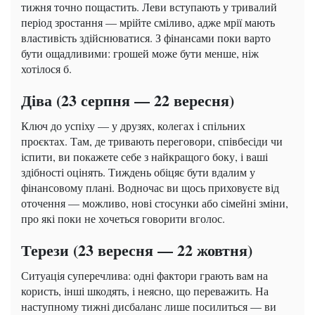
тижня точно пощастить. Леви вступають у тривалий
період зростання — мрійте сміливо, адже мрії мають
властивість здійснюватися. З фінансами поки варто
бути ощадливими: грошей може бути менше, ніж
хотілося б.
Діва (23 серпня — 22 вересня)
Ключ до успіху — у друзях, колегах і спільних
проєктах. Там, де тривають переговори, співбесіди чи
іспити, ви покажете себе з найкращого боку, і ваші
здібності оцінять. Тиждень обіцяє бути вдалим у
фінансовому плані. Водночас ви щось приховуєте від
оточення — можливо, нові стосунки або сімейні зміни,
про які поки не хочеться говорити вголос.
Терези (23 вересня — 22 жовтня)
Ситуація суперечлива: одні фактори грають вам на
користь, інші шкодять, і неясно, що переважить. На
наступному тижні дисбаланс лише посилиться — ви