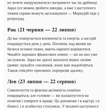
не хочете напружуватися і витрачаєте час на дрібниці.
Зараз усе можна зробити швидко, а вже з наступного
тижня справи можуть загальмувати — Меркурій піде у
ретроград.
Рак (21 червня — 22 липня)
До вас повертається впевненість та енергія, а настрій
покращується день у день. Питання, над якими ви
билися останні тижні, мають нарешті вирішитися.
Чекайте хороших фінансових новин — ви на них уже
заслужили. Зараз ви здатні запалити інших своїми
ідеями: шукайте союзників, вони вам знадобляться.
Також очікуйте приємних сюрпризів здалеку.
Лев (23 липня — 22 серпня)
Самопочуття та фізична активність помітно
покращаться, але головне — ви налаштуєтеся на
позитив і повірите в краще. Це допоможе і в кар'єрі, і в
бізнесі, і в особистих стосунках. У коханні наступного