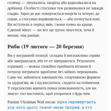
сплячці — лінувалися, хворіли або відволікалися на
дрібниці. Особисті стосунки теж розвивалися не завжди
гладко. Зараз до вас повертається енергія та інтерес до
справ, а стосунки вирівняються — або почнуться нові.
Ви вступили в період змін, і вони точно на краще.
Єдиний мінус — ви все ще трохи лінуєтеся, хоча й
менше, ніж раніше.
Риби (19 лютого — 20 березня)
Ви у виграшній позиції: складна й виснажлива справа
або завершилася, або от-от завершиться. Результати
отримані — можна спокійно приймати вітання й
потроху витрачати зароблене без зайвих переживань.
Саме час зайнятися зовнішністю, спортивною формою
та здоров'ям, як слід виспатися, сходити на побачення.
У перспективі маячить певна невизначеність, але ви
знаєте: сил вистачить, щоб упоратися з будь-чим.
Раніше Ukrainian Wall писав:
зірки перевертають
усе: кого цього тижня чекає прорив, а хто