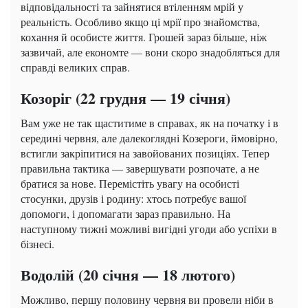
відповідальності та зайнятися втіленням мрій у
реальність. Особливо якщо ці мрії про знайомства,
кохання й особисте життя. Грошей зараз більше, ніж
зазвичай, але економте — вони скоро знадобляться для
справді великих справ.
Козоріг (22 грудня — 19 січня)
Вам уже не так щаститиме в справах, як на початку і в
середині червня, але далекоглядні Козероги, ймовірно,
встигли закріпитися на завойованих позиціях. Тепер
правильна тактика — завершувати розпочате, а не
братися за нове. Перемістіть увагу на особисті
стосунки, друзів і родину: хтось потребує вашої
допомоги, і допомагати зараз правильно. На
наступному тижні можливі вигідні угоди або успіхи в
бізнесі.
Водолій (20 січня — 18 лютого)
Можливо, першу половину червня ви провели ніби в