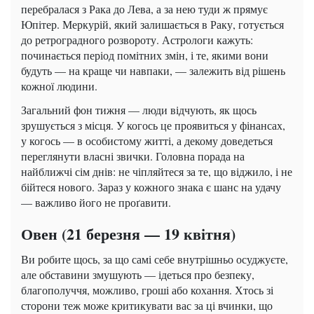
перебралася з Рака до Лева, а за нею туди ж прямує
Юпітер. Меркурій, який залишається в Раку, готується
до ретроградного розвороту. Астрологи кажуть:
починається період помітних змін, і те, якими вони
будуть — на краще чи навпаки, — залежить від рішень
кожної людини.
Загальний фон тижня — люди відчують, як щось
зрушується з місця. У когось це проявиться у фінансах,
у когось — в особистому житті, а декому доведеться
переглянути власні звички. Головна порада на
найближчі сім днів: не чіпляйтеся за те, що віджило, і не
бійтеся нового. Зараз у кожного знака є шанс на удачу
— важливо його не проґавити.
Овен (21 березня — 19 квітня)
Ви робите щось, за що самі себе внутрішньо осуджуєте,
але обставини змушують — ідеться про безпеку,
благополуччя, можливо, гроші або кохання. Хтось зі
сторони теж може критикувати вас за ці вчинки, що