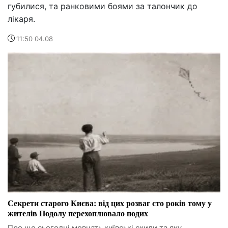
губилися, та ранковими боями за талончик до
лікаря.
11:50 04.08
Секрети старого Києва: від цих розваг сто років тому у
жителів Подолу перехоплювало подих
Про що сьогодні мовчать київські схили та яку