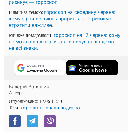
.
ризикує — гороскоп
Більше за темою:
гороскоп на середину червня:
кому зірки обіцяють прорив, а хто ризикує
.
втратити важливе
Ми вже повідомляли:
гороскоп на 17 червня: кому
не можна поспішати, а хто почує свою долю —
.
не всі знаки
Додайте в
Читайте нас у
Google News
джерела Google
Валерій Волошин
Автор
Опубліковано:
17.06 11:30
Теги:
,
гороскоп
знаки зодиака