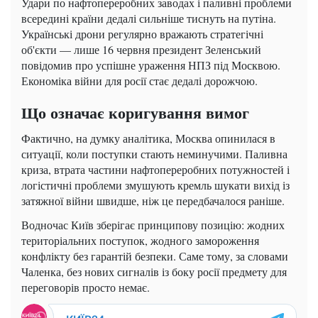
Удари по нафтопереробних заводах і паливні проблеми
всередині країни дедалі сильніше тиснуть на путіна.
Українські дрони регулярно вражають стратегічні
об'єкти — лише 16 червня президент Зеленський
повідомив про успішне ураження НПЗ під Москвою.
Економіка війни для росії стає дедалі дорожчою.
Що означає коригування вимог
Фактично, на думку аналітика, Москва опинилася в
ситуації, коли поступки стають неминучими. Паливна
криза, втрата частини нафтопереробних потужностей і
логістичні проблеми змушують кремль шукати вихід із
затяжної війни швидше, ніж це передбачалося раніше.
Водночас Київ зберігає принципову позицію: жодних
територіальних поступок, жодного замороження
конфлікту без гарантій безпеки. Саме тому, за словами
Чаленка, без нових сигналів із боку росії предмету для
переговорів просто немає.