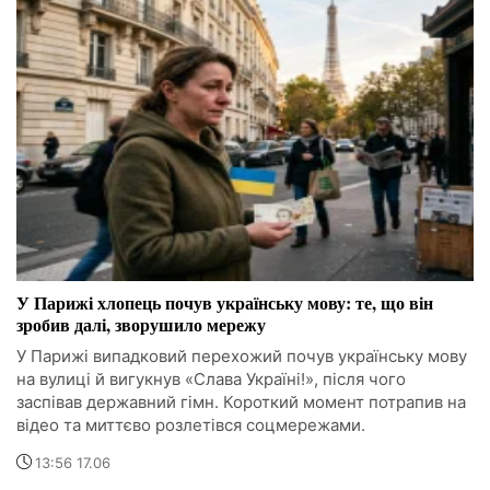
У Парижі хлопець почув українську мову: те, що він
зробив далі, зворушило мережу
У Парижі випадковий перехожий почув українську мову
на вулиці й вигукнув «Слава Україні!», після чого
заспівав державний гімн. Короткий момент потрапив на
відео та миттєво розлетівся соцмережами.
13:56 17.06