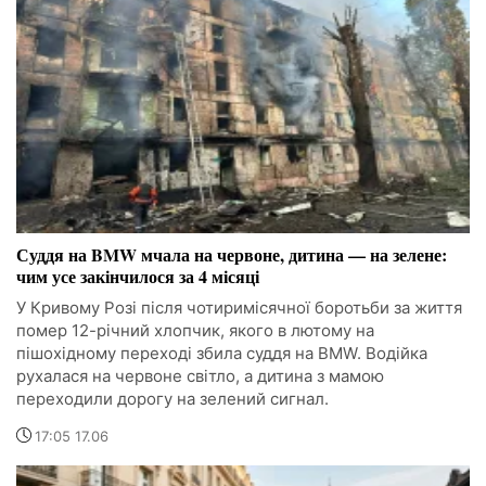
Суддя на BMW мчала на червоне, дитина — на зелене:
чим усе закінчилося за 4 місяці
У Кривому Розі після чотиримісячної боротьби за життя
помер 12-річний хлопчик, якого в лютому на
пішохідному переході збила суддя на BMW. Водійка
рухалася на червоне світло, а дитина з мамою
переходили дорогу на зелений сигнал.
17:05 17.06