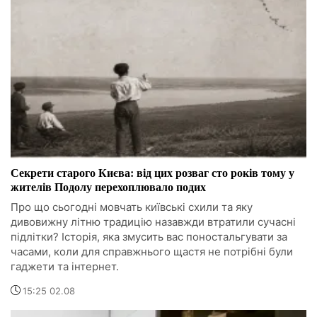
Секрети старого Києва: від цих розваг сто років тому у
жителів Подолу перехоплювало подих
Про що сьогодні мовчать київські схили та яку
дивовижну літню традицію назавжди втратили сучасні
підлітки? Історія, яка змусить вас поностальгувати за
часами, коли для справжнього щастя не потрібні були
гаджети та інтернет.
15:25 02.08