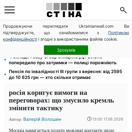
Продовжуючи переглядати Ukrainianwall.com Ви
Тариф 2,64 грн за кіловат з 1 жовтня: власники
підтверджуєте, що ознайомилися з
Політикою
електроопалення платитимуть на 39% менше
конфіденційності
і згодні з використанням файлів cookie.
Посвідчення водія та техпаспорт відновлять
безкоштовно: умова від сервісних центрів МВС
Зрозумів
4 склади Fozzy Group знищила рф: Сільпо
попередило про затримки — полиці порожніють
Пенсія по інвалідності III групи з вересня: від 2595
до 10 625 грн — хто скільки отримає
росія коригує вимоги на
переговорах: що змусило кремль
змінити тактику
Автор:
Валерій Волошин
13:00 17.06.2026
Москва намагається подати можливі контакти щодо