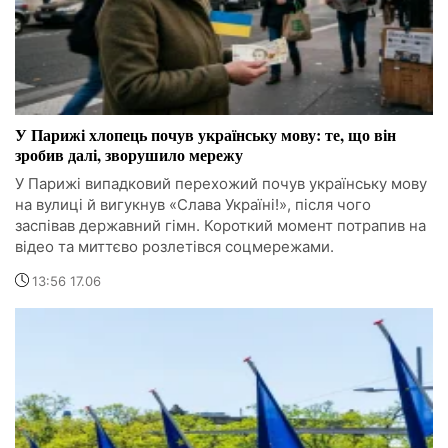
У Парижі хлопець почув українську мову: те, що він
зробив далі, зворушило мережу
У Парижі випадковий перехожий почув українську мову
на вулиці й вигукнув «Слава Україні!», після чого
заспівав державний гімн. Короткий момент потрапив на
відео та миттєво розлетівся соцмережами.
13:56 17.06