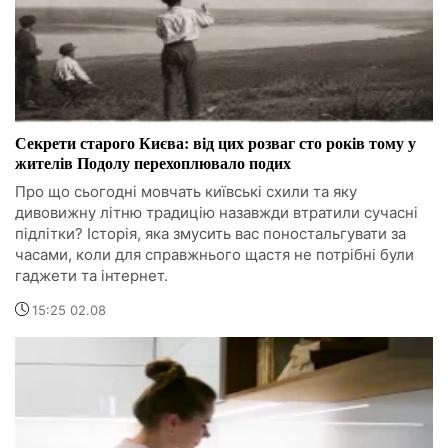
Секрети старого Києва: від цих розваг сто років тому у
жителів Подолу перехоплювало подих
Про що сьогодні мовчать київські схили та яку
дивовижну літню традицію назавжди втратили сучасні
підлітки? Історія, яка змусить вас поностальгувати за
часами, коли для справжнього щастя не потрібні були
гаджети та інтернет.
15:25 02.08