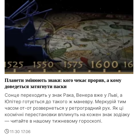
Планети змінюють знаки: кого чекає прорив, а кому
доведеться затягнути паски
Сонце переходить у знак Рака, Венера вже у Льві, а
Юпітер готується до такого ж маневру. Меркурій тим
часом от-от розвернеться у ретроградний рух. Як ці
космічні перестановки вплинуть на кожен знак зодіаку
— читайте в нашому тижневому гороскопі.
11:30 17.06