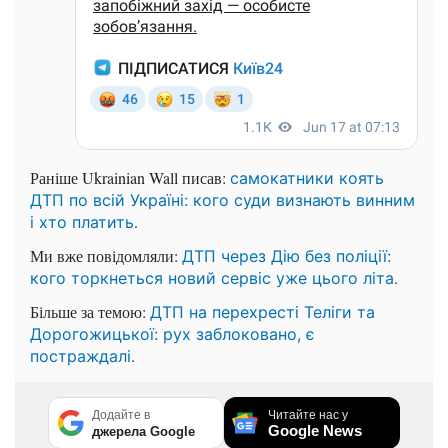
Раніше Ukrainian Wall писав:
самокатники коять
ДТП по всій Україні: кого суди визнають винним
.
і хто платить
Ми вже повідомляли:
ДТП через Дію без поліції:
.
кого торкнеться новий сервіс уже цього літа
Більше за темою:
ДТП на перехресті Теліги та
Дорогожицької: рух заблоковано, є
.
постраждалі
Додайте в
Читайте нас у
Google News
джерела Google