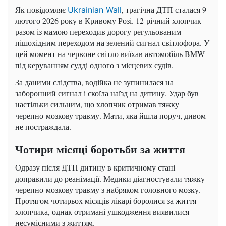
Як повідомляє
, трагічна ДТП сталася 9
Ukrainian Wall
лютого 2026 року в Кривому Розі. 12-річний хлопчик
разом із мамою переходив дорогу регульованим
пішохідним переходом на зелений сигнал світлофора. У
цей момент на червоне світло виїхав автомобіль BMW
під керуванням судді одного з місцевих судів.
За даними слідства, водійка не зупинилася на
заборонний сигнал і скоїла наїзд на дитину. Удар був
настільки сильним, що хлопчик отримав тяжку
черепно-мозкову травму. Мати, яка йшла поруч, дивом
не постраждала.
Чотири місяці боротьби за життя
Одразу після ДТП дитину в критичному стані
доправили до реанімації. Медики діагностували тяжку
черепно-мозкову травму з набряком головного мозку.
Протягом чотирьох місяців лікарі боролися за життя
хлопчика, однак отримані ушкодження виявилися
несумісними з життям.