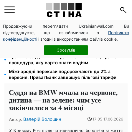
Продовжуючи переглядати Ukrainianwall.com Ви
Субсидії скасують, пільги на комуналку відкличуть:
підтверджуєте, що ознайомилися з
Політикою
ПФУ перевіряє доходи пенсіонерів у серпні
конфіденційності
і згодні з використанням файлів cookie.
На Подолі обговорили розвиток реабілітації та
рекреації
Зрозумів
Права із Саудівської Аравії обміняли на українські:
процедура, яку варто знати водіям
Міжнародні перекази подорожчають до 2% з
вересня: ПриватБанк завершує пільгові тарифи
Суддя на BMW мчала на червоне,
дитина — на зелене: чим усе
закінчилося за 4 місяці
Автор:
Валерій Волошин
17:05 17.06.2026
У Кривому Розі після чотиримісячної боротьби за життя