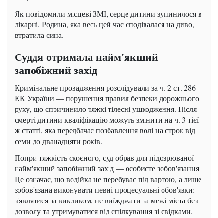
Як повідомили місцеві ЗМІ, серце дитини зупинилося в
лікарні. Родина, яка весь цей час сподівалася на диво,
втратила сина.
Суддя отримала найм'якший
запобіжний захід
Кримінальне провадження розслідували за ч. 2 ст. 286
КК України — порушення правил безпеки дорожнього
руху, що спричинило тяжкі тілесні ушкодження. Після
смерті дитини кваліфікацію можуть змінити на ч. 3 тієї
ж статті, яка передбачає позбавлення волі на строк від
семи до дванадцяти років.
Попри тяжкість скоєного, суд обрав для підозрюваної
найм'якший запобіжний захід — особисте зобов'язання.
Це означає, що водійка не перебуває під вартою, а лише
зобов'язана виконувати певні процесуальні обов'язки:
з'являтися за викликом, не виїжджати за межі міста без
дозволу та утримуватися від спілкування зі свідками.