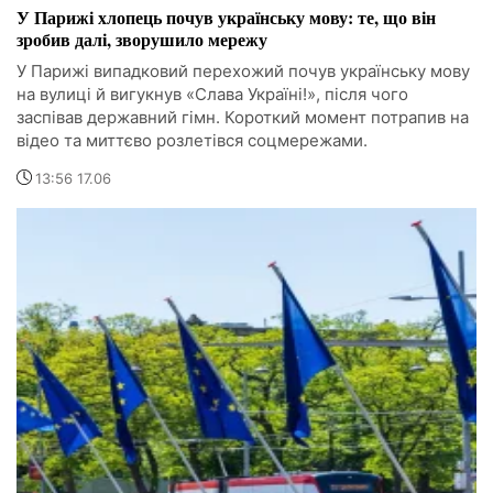
У Парижі хлопець почув українську мову: те, що він
зробив далі, зворушило мережу
У Парижі випадковий перехожий почув українську мову
на вулиці й вигукнув «Слава Україні!», після чого
заспівав державний гімн. Короткий момент потрапив на
відео та миттєво розлетівся соцмережами.
13:56 17.06