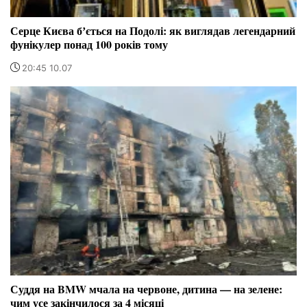
Серце Києва бʼється на Подолі: як виглядав легендарний
фунікулер понад 100 років тому
20:45 10.07
Суддя на BMW мчала на червоне, дитина — на зелене:
чим усе закінчилося за 4 місяці