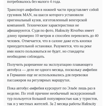
потребовалось без малого 4 года.
Транспорт-амфибия в нижней части представляет собой
грузовик MAN, на шасси которого установили
оригинальный кузов, изготовленный венгерской
компанией. Технические характеристики не
афишируются. Судя по фото, Hafencity Riverbus имеет
длину примерно 10 метров и способен перевозить до 40
человек. Отмечается, что в салоне даже есть кнопки
принудительной остановки. Разумеется, что на реке
ими никто пользоваться не будет, но стандарты
необходимо соблюдать.
Получить разрешение на эксплуатацию плавающего
автобуса — дело не одного месяца, поскольку амфибии
в Германии еще не использовались для перевозки
пассажиров на регулярных маршрутах.
Пока автобус-амфибия курсирует по Эльбе лишь раз в
неделю. По этой причине необычный экскурсионный
тур пользуется большой популярностью как у туристов,
так и у местных жителей. За 2 месяца работы Hafencity