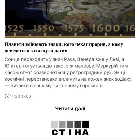
Планети змінюють знаки: кого чекає прорив, а кому
доведеться затягнути паски
Сонце переходить у знак Рака, Венера вже у Льві, а
Юпітер готується до такого ж маневру. Меркурій тим
часом от-от розвернеться у ретроградний рух. Як ці
космічні перестановки вплинуть на кожен знак зодіаку
— читайте в нашому тижневому гороскопі.
11:30 17.06
Читати далі