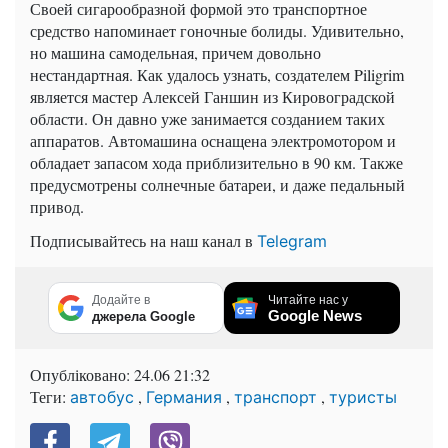
Своей сигарообразной формой это транспортное
средство напоминает гоночные болиды. Удивительно,
но машина самодельная, причем довольно
нестандартная. Как удалось узнать, создателем Piligrim
является мастер Алексей Ганшин из Кировоградской
области. Он давно уже занимается созданием таких
аппаратов. Автомашина оснащена электромотором и
обладает запасом хода приблизительно в 90 км. Также
предусмотрены солнечные батареи, и даже педальный
привод.
Подписывайтесь на наш канал в
Telegram
Додайте в
Читайте нас у
Google News
джерела Google
Опубліковано:
24.06 21:32
Теги:
,
,
,
автобус
Германия
транспорт
туристы