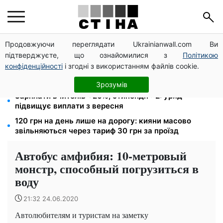
Продовжуючи переглядати Ukrainianwall.com Ви
Нічний тариф на світло 2,16 грн/кВт-г: економія до
підтверджуєте, що ознайомилися з
Політикою
540 грн на місяць з вересня
конфіденційності
і згодні з використанням файлів cookie.
Пенсія для III групи інвалідності з 1 вересня: від
2595 до 10 625 грн — хто скільки отримає
Зрозумів
Зарплати вчителів +20%, стипендії ×2: уряд
підвищує виплати з вересня
120 грн на день лише на дорогу: кияни масово
звільняються через тариф 30 грн за проїзд
Автобус амфибия: 10-метровый
монстр, способный погрузиться в
воду
21:32 24.06.2020
Автолюбителям и туристам на заметку