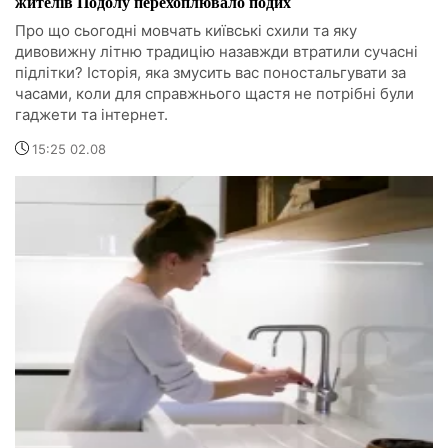
жителів Подолу перехоплювало подих
Про що сьогодні мовчать київські схили та яку
дивовижну літню традицію назавжди втратили сучасні
підлітки? Історія, яка змусить вас поностальгувати за
часами, коли для справжнього щастя не потрібні були
гаджети та інтернет.
15:25 02.08