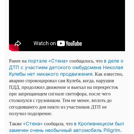
Ранее на
сообщалось, что
портале «Стена»
в деле о
ДТП с участием детского омбудсмена Николая
. Как известно,
Кулебы нет никакого продвижения
аварию спровоцировал сам Кулеба, когда, нарушив
ПДД, продолжил движение и выехал на перекресток
при запрещающем сигнале светофора, после чего
столкнулся с грузовиком. Тем не менее, вплоть до
сегодняшнего дня никто из участников ДТП не
получил подозрение.
Также
сообщала, что
«Стена»
в Кропивницком был
.
замечен очень необычный автомобиль Piligrim