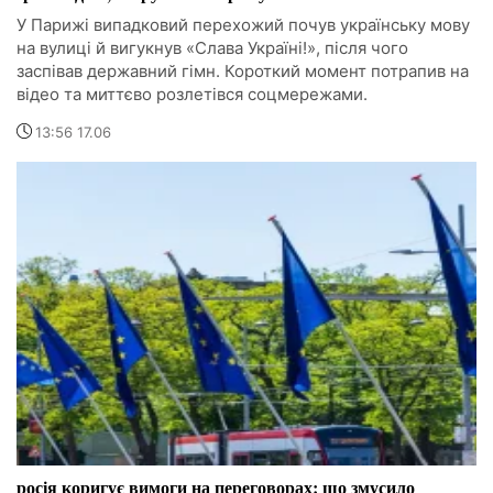
У Парижі випадковий перехожий почув українську мову
на вулиці й вигукнув «Слава Україні!», після чого
заспівав державний гімн. Короткий момент потрапив на
відео та миттєво розлетівся соцмережами.
13:56 17.06
росія коригує вимоги на переговорах: що змусило