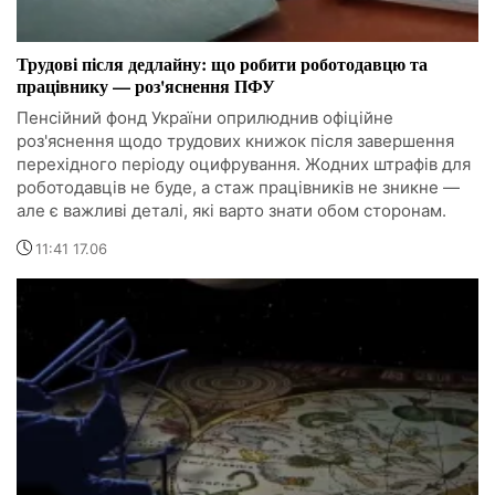
Трудові після дедлайну: що робити роботодавцю та
працівнику — роз'яснення ПФУ
Пенсійний фонд України оприлюднив офіційне
роз'яснення щодо трудових книжок після завершення
перехідного періоду оцифрування. Жодних штрафів для
роботодавців не буде, а стаж працівників не зникне —
але є важливі деталі, які варто знати обом сторонам.
11:41 17.06