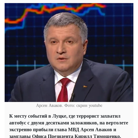
Арсен Аваков. Фото: скрин youtube
К месту событий в Луцке, где террорист захватил
автобус с двумя десятками заложников, на вертолете
экстренно прибыли глава МВД Арсен Аваков и
замглавы Офиса Президента Кирилл Тимошенко.