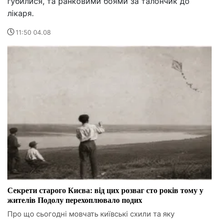
губилися, та ранковими боями за талончик до
лікаря.
11:50 04.08
Секрети старого Києва: від цих розваг сто років тому у
жителів Подолу перехоплювало подих
Про що сьогодні мовчать київські схили та яку