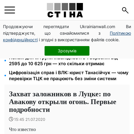
Продовжуючи переглядати Ukrainianwall.com Ви
Звільнені з полону безплатно відновлять
підтверджуєте, що ознайомилися з
Політикою
посвідчення водія: умови від МВС
конфіденційності
і згодні з використанням файлів cookie.
26 000 підписів — Зеленський доручив РНБО
позбавляти водіїв прав за систематичні порушення
Зрозумів
Пенсія для III групи інвалідності з 1 вересня: від
2595 до 10 625 грн — хто скільки отримає
Цифровізація справ і ВЛК: юрист Танасійчук — чому
перевірки ТЦК не працюють без зміни системи
Захват заложников в Луцке: по
Авакову открыли огонь. Первые
подробности
15:45 21.07.2020
Что известно