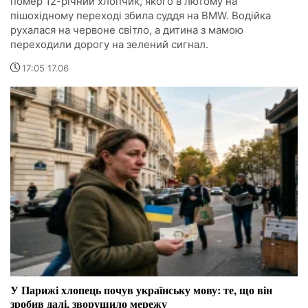
помер 12-річний хлопчик, якого в лютому на
пішохідному переході збила суддя на BMW. Водійка
рухалася на червоне світло, а дитина з мамою
переходили дорогу на зелений сигнал.
17:05 17.06
У Парижі хлопець почув українську мову: те, що він
зробив далі, зворушило мережу