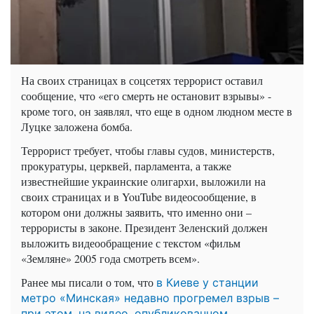
На своих страницах в соцсетях террорист оставил
сообщение, что «его смерть не остановит взрывы» -
кроме того, он заявлял, что еще в одном людном месте в
Луцке заложена бомба.
Террорист требует, чтобы главы судов, министерств,
прокуратуры, церквей, парламента, а также
известнейшие украинские олигархи, выложили на
своих страницах и в YouTube видеосообщение, в
котором они должны заявить, что именно они –
террористы в законе. Президент Зеленский должен
выложить видеообращение с текстом «фильм
«Земляне» 2005 года смотреть всем».
Ранее мы писали о том, что
в Киеве у станции
метро «Минская» недавно прогремел взрыв –
при этом, на видео, опубликованном