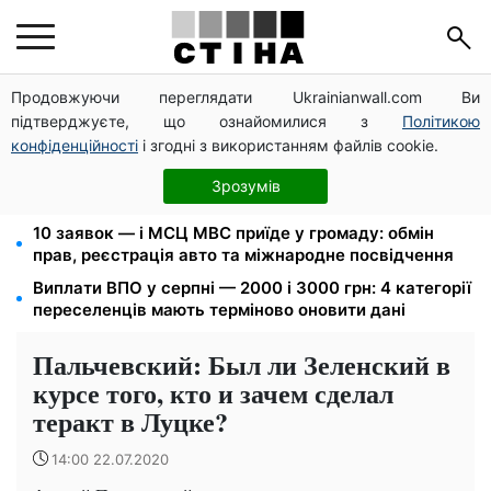
Продовжуючи переглядати Ukrainianwall.com Ви
Пенсія по інвалідності III групи з вересня: від 2595
підтверджуєте, що ознайомилися з
Політикою
до 10 625 грн — хто скільки отримає
конфіденційності
і згодні з використанням файлів cookie.
Федоров звільнений і без бронювання: Камельчук
пропонує ексміністру мобілізацію на загальних
Зрозумів
умовах
10 заявок — і МСЦ МВС приїде у громаду: обмін
прав, реєстрація авто та міжнародне посвідчення
Виплати ВПО у серпні — 2000 і 3000 грн: 4 категорії
переселенців мають терміново оновити дані
Пальчевский: Был ли Зеленский в
курсе того, кто и зачем сделал
теракт в Луцке?
14:00 22.07.2020