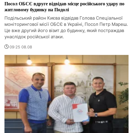
Посол ОБСЄ вдруге відвідав місце російського удару по
житловому будинку на Подолі
Подільський район Києва відвідав Голова Спеціальної
моніторингової місії ОБСЄ в Україні, Посол Петр Мареш.
Це вже другий його візит до будинку, який постраждав
унаслідок російської атаки.
09:25 08.08