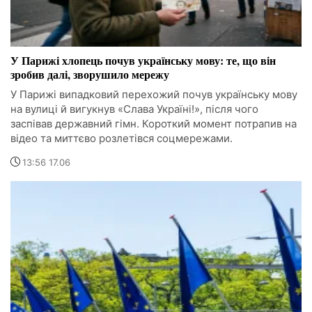
У Парижі хлопець почув українську мову: те, що він
зробив далі, зворушило мережу
У Парижі випадковий перехожий почув українську мову
на вулиці й вигукнув «Слава Україні!», після чого
заспівав державний гімн. Короткий момент потрапив на
відео та миттєво розлетівся соцмережами.
13:56 17.06