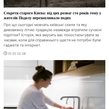
Секрети старого Києва: від цих розваг сто років тому у
жителів Подолу перехоплювало подих
Про що сьогодні мовчать київські схили та яку
дивовижну літню традицію назавжди втратили сучасні
підлітки? Історія, яка змусить вас поностальгувати за
часами, коли для справжнього щастя не потрібні були
гаджети та інтернет.
15:25 02.08