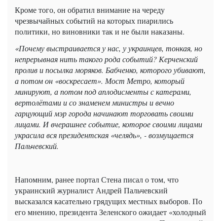
Кроме того, он обратил внимание на череду
чрезвычайных событий на которых пиарились
политики, но виновники так и не были наказаны.
«Почему выстраивается у нас, у украинцев, тонкая, но
непрерывная нить такого рода событий? Керченский
пролив и посылка моряков. Бабченко, которого убивают,
а потом он «воскресает». Мост Метро, который
минируют, а потом под аплодисменты с катерами,
вертолётами и со знаменем министры и вечно
гарцующий мэр города начинают торговать своими
лицами. И вчерашнее событие, которое своими лицами
украсила вся президентская «челядь», - возмущается
Пальчевский.
Напомним, ранее портал Стена писал о том, что
украинский журналист Андрей Пальчевский
высказался касательно грядущих местных выборов. По
его мнению, президента Зеленского ожидает «холодный