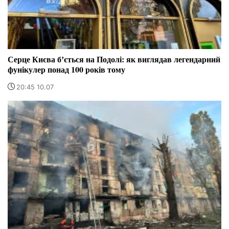
Серце Києва бʼється на Подолі: як виглядав легендарний
фунікулер понад 100 років тому
20:45 10.07