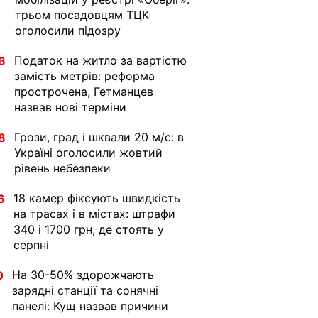
трьом посадовцям ТЦК
оголосили підозру
Податок на житло за вартістю
6
замість метрів: реформа
прострочена, Гетманцев
назвав нові терміни
Грози, град і шквали 20 м/с: в
8
Україні оголосили жовтий
рівень небезпеки
18 камер фіксують швидкість
6
на трасах і в містах: штрафи
340 і 1700 грн, де стоять у
серпні
На 30-50% здорожчають
0
зарядні станції та сонячні
панелі: Кущ назвав причини