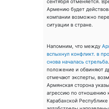
сентября отменяется. Вр
Армению будет действова
компании возможно пере
ситуации в стране.
Напомним, что между
Ар
вспыхнул конфликт. в пр
снова началась стрельба
положение и обвиняют др
отмечают эксперты, воз
Армянская сторона указы
агрессию по отношению 
Карабахской Республике 
артобстрелы направлены,