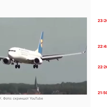
23:2
22:4
22:2
21:5
. Фото: скриншот YouTube