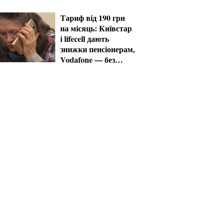
Тариф від 190 грн
на місяць: Київстар
і lifecell дають
знижки пенсіонерам,
Vodafone — без
пільг