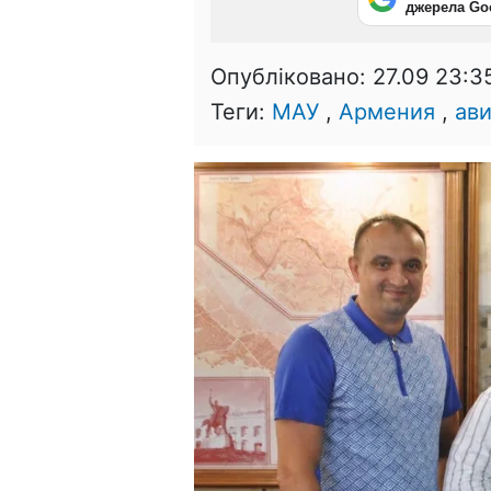
джерела Go
Опубліковано:
27.09 23:3
Теги:
МАУ
,
Армения
,
ав