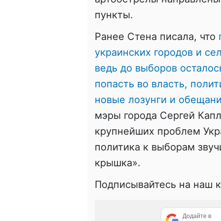
пункты.
Ранее Стена писала, что
украинских городов и сел
ведь до выборов осталос
попасть во власть, полит
новые лозунги и обещан
мэры города Сергей Капл
крупнейших проблем Укр
политика к выборам звуч
крышка».
Подписывайтесь на наш 
Додайте в