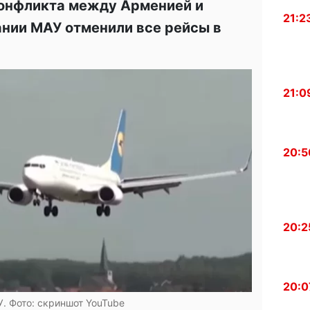
конфликта между Арменией и
21:2
нии МАУ отменили все рейсы в
21:0
20:5
20:2
20:0
. Фото: скриншот YouTube