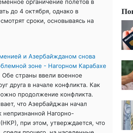
еменное органичение полетов в
По
ть до 4 октября, однако в
смотрят сроки, основываясь на
менией и Азербайжданом снова
облемной зоне - Нагорном Карабахе
. Обе страны ввели военное
уг друга в начале конфликта. Как
можно продолжение конфликта.
вает, что Азербайджан начал
к непризнанной Нагорно-
(НКР), при этом, утверждается, что
 среди прочего, на населенные