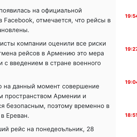
 появилась на официальной
19:5
 Facebook, отмечается, что рейсы в
ановлены.
листы компании оценили все риски
19:2
отмена рейсов в Армению это мера
и с введением в стране военного
19:0
то на данный момент совершение
м пространством Армении и
ся безопасным, поэтому временно в
18:5
в Ереван.
ий рейс на понедеоъльник, 28