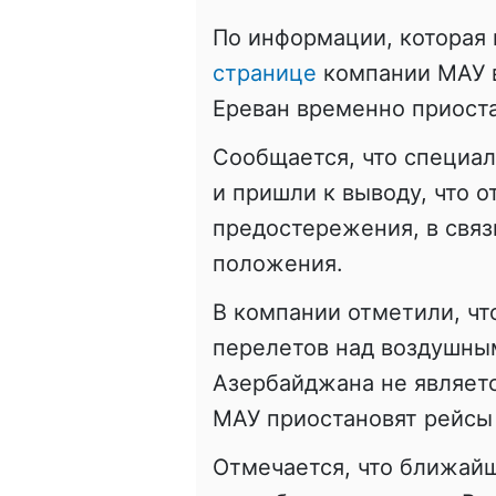
По информации, которая
странице
компании МАУ в
Ереван временно приост
Сообщается, что специа
и пришли к выводу, что 
предостережения, в связ
положения.
В компании отметили, ч
перелетов над воздушны
Азербайджана не являет
МАУ приостановят рейсы 
Отмечается, что ближайш