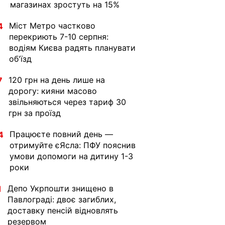
магазинах зростуть на 15%
Міст Метро частково
4
перекриють 7-10 серпня:
водіям Києва радять планувати
об'їзд
120 грн на день лише на
7
дорогу: кияни масово
звільняються через тариф 30
грн за проїзд
Працюєте повний день —
4
отримуйте єЯсла: ПФУ пояснив
умови допомоги на дитину 1-3
роки
Депо Укрпошти знищено в
1
Павлограді: двоє загиблих,
доставку пенсій відновлять
резервом