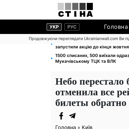
Головна
УКР
РУС
Продовжуючи переглядати Ukrainianwall.com Ви 
Кешбек до 40% на Netflix та You
запустили акцію до кінця жовтня
1500 списаних, 500 виїхали одра
Мукачівському ТЦК та ВЛК
Небо перестало
отменила все ре
билеты обратно
Головна
»
Київ