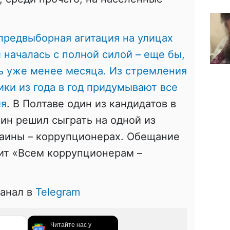
предвыборная агитация на улицах
 началась с полной силой – еще бы,
ь уже менее месяца. Из стремления
ики из года в год придумывают все
ия
. В Полтаве один из кандидатов в
ин решил сыграть на одной из
аины – коррупционерах. Обещание
ит «Всем коррупционерам –
канал в
Telegram
Читайте нас у