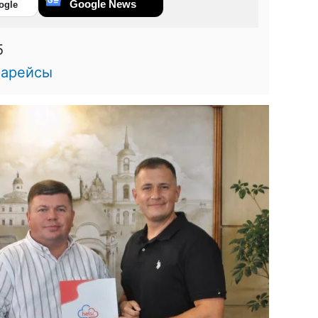
Google News
ogle
5
иарейсы