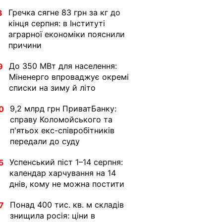
Гречка сягне 83 грн за кг до
3
кінця серпня: в Інституті
аграрної економіки пояснили
причини
До 350 МВт для населення:
9
Міненерго впроваджує окремі
списки на зиму й літо
9,2 млрд грн ПриватБанку:
0
справу Коломойського та
п'ятьох екс-співробітників
передали до суду
Успенський піст 1–14 серпня:
5
календар харчування на 14
днів, кому не можна постити
Понад 400 тис. кв. м складів
7
знищила росія: ціни в