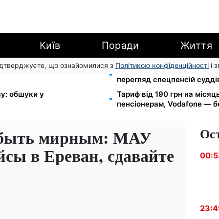
Київ
Поради
Життя
підтверджуєте, що ознайомилися з
Політикою конфіденційності
і 
Tube: Ощадбанк і Mastercard
Пенсійна реформа у вересн
перегляд спецпенсій судді
зу: обшуки у
Тариф від 190 грн на місяць
пенсіонерам, Vodafone — бе
Ос
 быть мирным: МАУ
йсы в Ереван, сдавайте
00:5
23:4