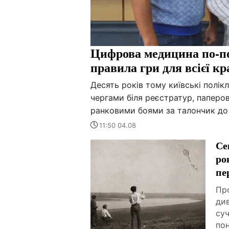
Цифрова медицина по-по
правила гри для всієї кр
Десять років тому київські полік
чергами біля реєстратур, паперов
ранковими боями за талончик до 
11:50 04.08
Се
ро
пе
Про
ди
суч
пон