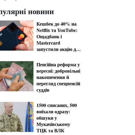
пулярні новини
Кешбек до 40% на
Netflix та YouTube:
Ощадбанк і
Mastercard
запустили акцію до
кінця жовтня
Пенсійна реформа у
вересні: добровільні
накопичення й
перегляд спецпенсій
суддів
1500 списаних, 500
виїхали одразу:
обшуки у
Мукачівському
ТЦК та ВЛК