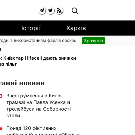
Історії
Харків
згодні з використанням файлів cookie.
Зрозумів
і: добровільні накопичення й
в
: Київстар і lifecell дають знижки
з пільг
танні новини
Знеструмлення в Києві:
3
трамваї на Павла Усенка й
тролейбуси на Соборності
стали
Понад 120 фіктивних
9
мобілізацій у реєстрі «Оберіг»: