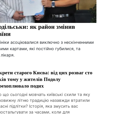
дільськи: як район змінив
аїни
лініки асоціювалися виключно з нескінченними
ими картами, які постійно губилися, та
лікаря.
крети старого Києва: від цих розваг сто
ків тому у жителів Подолу
рехоплювало подих
 що сьогодні мовчать київські схили та яку
вовижну літню традицію назавжди втратили
асні підлітки? Історія, яка змусить вас
остальгувати за часами, коли для