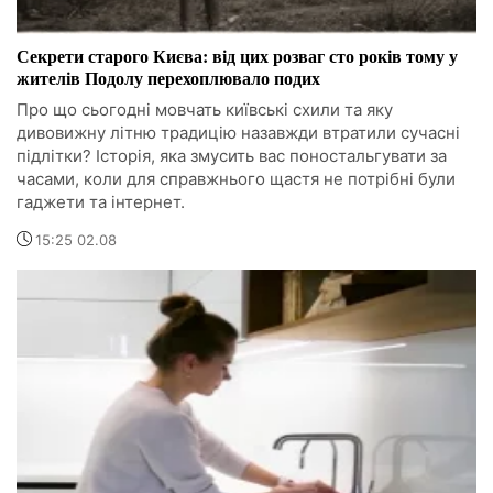
Секрети старого Києва: від цих розваг сто років тому у
жителів Подолу перехоплювало подих
Про що сьогодні мовчать київські схили та яку
дивовижну літню традицію назавжди втратили сучасні
підлітки? Історія, яка змусить вас поностальгувати за
часами, коли для справжнього щастя не потрібні були
гаджети та інтернет.
15:25 02.08