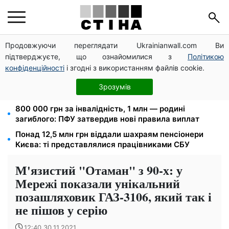
Продовжуючи переглядати Ukrainianwall.com Ви
Прикував кайданками до драбини на всю ніч: на
підтверджуєте, що ознайомилися з
Політикою
Закарпатті судитимуть працівника ТЦК за
катування
конфіденційності
і згодні з використанням файлів cookie.
Зарплата 30 000 грн — пенсія 11 500 грн: ПФУ
Зрозумів
пояснив, як розрахувати виплати у 2026 році
800 000 грн за інвалідність, 1 млн — родині
загиблого: ПФУ затвердив нові правила виплат
Понад 12,5 млн грн віддали шахраям пенсіонери
Києва: ті представлялися працівниками СБУ
М'язистий "Отаман" з 90-х: у
Мережі показали унікальний
позашляховик ГАЗ-3106, який так і
не пішов у серію
12:40 30.11.2021