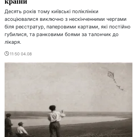
країни
Десять років тому київські поліклініки
асоціювалися виключно з нескінченними чергами
біля реєстратур, паперовими картами, які постійно
губилися, та ранковими боями за талончик до
лікаря.
11:50 04.08