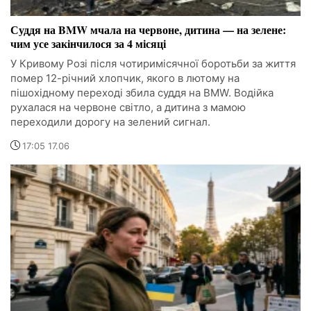
Суддя на BMW мчала на червоне, дитина — на зелене:
чим усе закінчилося за 4 місяці
У Кривому Розі після чотиримісячної боротьби за життя
помер 12-річний хлопчик, якого в лютому на
пішохідному переході збила суддя на BMW. Водійка
рухалася на червоне світло, а дитина з мамою
переходили дорогу на зелений сигнал.
17:05 17.06