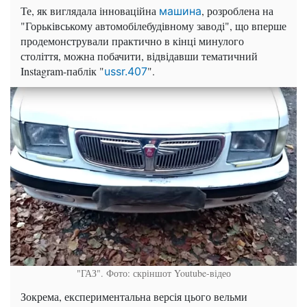
Те, як виглядала інноваційна
, розроблена на
машина
"Горьківському автомобілебудівному заводі", що вперше
продемонстрували практично в кінці минулого
століття, можна побачити, відвідавши тематичний
Instagram-паблік "
".
ussr.407
"ГАЗ". Фото: скріншот Youtube-відео
Зокрема, експериментальна версія цього вельми