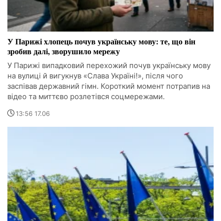
У Парижі хлопець почув українську мову: те, що він
зробив далі, зворушило мережу
У Парижі випадковий перехожий почув українську мову
на вулиці й вигукнув «Слава Україні!», після чого
заспівав державний гімн. Короткий момент потрапив на
відео та миттєво розлетівся соцмережами.
13:56 17.06