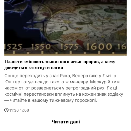
Планети змінюють знаки: кого чекає прорив, а кому
доведеться затягнути паски
Сонце переходить у знак Рака, Венера вже у Льві, а
Юпітер готується до такого ж маневру. Меркурій тим
часом от-от розвернеться у ретроградний рух. Як ці
космічні перестановки вплинуть на кожен знак зодіаку
— читайте в нашому тижневому гороскопі.
11:30 17.06
Читати далі