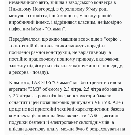
незвичайного авто, зійшла з заводського конвеєра в
Нижньому Новгороді, в бурхливому 99-му році
минулого століття, і цей концепт, мав внутрішній
виробничий індекс, і відрізнявся власним, неймовірно
пафосним ім'ям - "Отаман".
Передбачалося, що якщо машина все ж піде в "серію",
то потенційні автовласники зможуть порадіти
посиленої рамної конструкції, не варіативному, а
постійно працюючому повному приводу, включаючи
залежну підвіску на всіх колесах(пружинна - попереду,
а ресорна - позаду).
Крім того, ГАЗ-3106 "Отаман" міг би отримати силові
агрегати "ЗМЗ" об'ємом у 2,3 літра, 2,5 літра або навіть
у 2,7 літра, а трохи пізніше, конструктори бажали
оснастити цей позашляховик двигунами V6 і V8. Але і
це ще не всі пристойні технічні характеристики: базова
комплектація повинна була включати "АБС", активні
подушки безпеки й електропакет склопіднімачів, а
внісши додаткову плату, можна було б розраховувати на