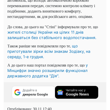
автомобіль, що володіє автоматичною коробкою
перемикання передач, системою контролю клімату і
подібними, додають виняткового комфорту,
нестандартними, як для російського авто, опціями.
До слова, до цього на "Стіні" інформували про те, що
жителі столиці України на цілих 11 днів
залишаться без стабільного водопостачання.
Також раніше ми повідомляли про те,
що
приготували зірки всім знакам Зодіаку, на
середу, 1-е грудня.
А до цього наш портал повідомляв про те, що
у
Мінцифри значно розширили функціонал
державного додатка "Дія".
Додайте в
Читайте нас у
Google News
джерела Google
Опубліковано:
30.11 12:40