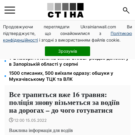
Продовжуючи переглядати Ukrainianwall.com Ви
Міст Метро частково перекриють 7-10 серпня:
підтверджуєте, що ознайомилися з
Політикою
водіям Києва радять планувати об'їзд
конфіденційності
і згодні з використанням файлів cookie.
Депо Укрпошти знищено в Павлограді: двоє
загиблих, доставку пенсій відновлять резервом
Зрозумів
1-2 набори гігієни на сім'ю: UNICEF роздає допомогу
в Запорізькій області у серпні
1500 списаних, 500 виїхали одразу: обшуки у
Мукачівському ТЦК та ВЛК
Все трапиться вже 16 травня:
поліція знову візьметься за водіїв
на дорогах – до чого готуватися
12:00 15.05.2022
Важлива інформація для водіїв