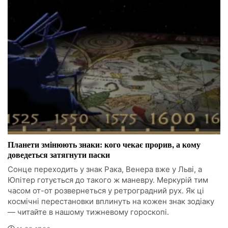
Планети змінюють знаки: кого чекає прорив, а кому
доведеться затягнути паски
Сонце переходить у знак Рака, Венера вже у Льві, а
Юпітер готується до такого ж маневру. Меркурій тим
часом от-от розвернеться у ретроградний рух. Як ці
космічні перестановки вплинуть на кожен знак зодіаку
— читайте в нашому тижневому гороскопі.