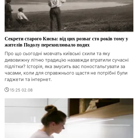
Секрети старого Києва: від цих розваг сто років тому у
жителів Подолу перехоплювало подих
Про що сьогодні мовчать київські схили та яку
дивовижну літню традицію назавжди втратили сучасні
підлітки? Історія, яка змусить вас поностальгувати за
часами, коли для справжнього щастя не потрібні були
гаджети та інтернет.
15:25 02.08