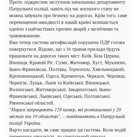
Проте, підкреслив заступник начальника департаменту
Патрульної поліції, навіть під час воєнного стану не
можна забувати про безпеку на дорогах. Крім того, саме
перевищення швидкості в нашій країні залишається
однією з найчастіших причин аварій з загиблими та
травмованими.
Вже тепер система автофіксацій порушень ПДР готова
повернутися. Відомо, що з 16 травня прилади будуть
працювати на дорогах таких міст: Київ, Біла Церква,
Вінниця, Кривий Ріг, Суми, Житомир, Хуст, Мукачево,
Івано-Франківськ, Полтава, Тернопіль, Хмельницький,
Кропивницький, Одеса, Кременчук, Черкаси, Чернівці,
Чернігів, Луцьк, Львів та Київської, Вінницької,
Волинської, Житомирської, Закарпатської, Івано-
Франківської, Львівської, Одеської, Полтавської,
Рівненської областей.
"Наразі запрацюють 128 камер, які розташовані у 20
містах та 10 областях", – повідомляють в Патрульній
поліції України.
Варто нагадати, як саме працює ця система. Коли водій
перевищує швидкість, то спеціальний прилад