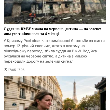
Суддя на BMW мчала на червоне, дитина — на зелене:
чим усе закінчилося за 4 місяці
У Кривому Розі після чотиримісячної боротьби за життя
помер 12-річний хлопчик, якого в лютому на
пішохідному переході збила суддя на BMW. Водійка
рухалася на червоне світло, а дитина з мамою
переходили дорогу на зелений сигнал.
17:05 17.06