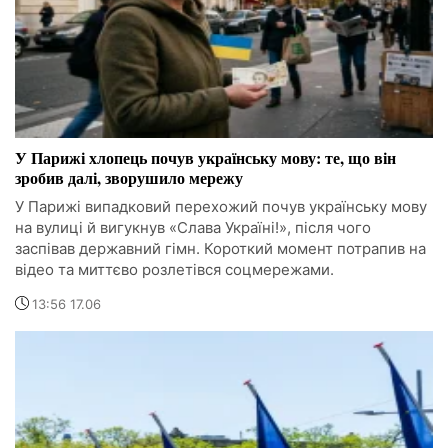
У Парижі хлопець почув українську мову: те, що він
зробив далі, зворушило мережу
У Парижі випадковий перехожий почув українську мову
на вулиці й вигукнув «Слава Україні!», після чого
заспівав державний гімн. Короткий момент потрапив на
відео та миттєво розлетівся соцмережами.
13:56 17.06