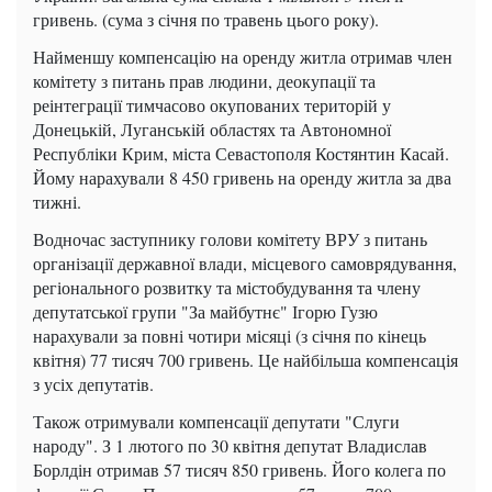
гривень. (сума з січня по травень цього року).
Найменшу компенсацію на оренду житла отримав член
комітету з питань прав людини, деокупації та
реінтеграції тимчасово окупованих територій у
Донецькій, Луганській областях та Автономної
Республіки Крим, міста Севастополя Костянтин Касай.
Йому нарахували 8 450 гривень на оренду житла за два
тижні.
Водночас заступнику голови комітету ВРУ з питань
організації державної влади, місцевого самоврядування,
регіонального розвитку та містобудування та члену
депутатської групи "За майбутнє" Ігорю Гузю
нарахували за повні чотири місяці (з січня по кінець
квітня) 77 тисяч 700 гривень. Це найбільша компенсація
з усіх депутатів.
Також отримували компенсації депутати "Слуги
народу". З 1 лютого по 30 квітня депутат Владислав
Борлдін отримав 57 тисяч 850 гривень. Його колега по