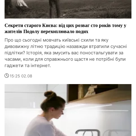
Секрети старого Києва: від цих розваг сто років тому у
жителів Подолу перехоплювало подих
Про що сьогодні мовчать київські схили та яку
дивовижну літню традицію назавжди втратили сучасні
підлітки? Історія, яка змусить вас поностальгувати за
часами, коли для справжнього щастя не потрібні були
гаджети та інтернет.
15:25 02.08