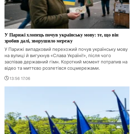
У Парижі хлопець почув українську мову: те, що він
зробив далі, зворушило мережу
У Парижі випадковий перехожий почув українську мову
на вулиці й вигукнув «Слава Україні!», після чого
заспівав державний гімн. Короткий момент потрапив на
відео та миттєво розлетівся соцмережами.
13:56 17.06