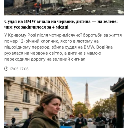
Суддя на BMW мчала на червоне, дитина — на зелене:
чим усе закінчилося за 4 місяці
У Кривому Розі після чотиримісячної боротьби за життя
помер 12-річний хлопчик, якого в лютому на
пішохідному переході збила суддя на BMW. Водійка
рухалася на червоне світло, а дитина з мамою
переходили дорогу на зелений сигнал.
17:05 17.06