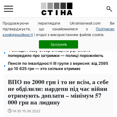
Продовжуючи переглядати Ukrainianwall.com Ви
Податкові номери чоловіків 18–60 років передадуть
підтверджуєте, що ознайомилися з
Політикою
ТЦК: Кабмін ухвалив нові правила пошуку
конфіденційності
і згодні з використанням файлів cookie.
Тариф 2,64 грн за кіловат з 1 жовтня: власники
електроопалення платитимуть на 39% менше
Зрозумів
4 склади Fozzy Group знищила рф: Сільпо
попередило про затримки — полиці порожніють
Пенсія по інвалідності III групи з вересня: від 2595
до 10 625 грн — хто скільки отримає
ВПО по 2000 грн і то не всім, а себе
не обділили: нардепи під час війни
отримують доплати – мінімум 57
000 грн на людину
14:30 15.06.2022