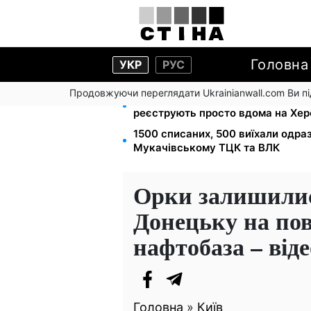
Головна
УКР
РУС
Продовжуючи переглядати Ukrainianwall.com Ви 
Допомога людям з інвалідністю I-I
реєструють просто вдома на Хе
1500 списаних, 500 виїхали одра
Мукачівському ТЦК та ВЛК
Орки залишилис
Донецьку на пов
нафтобаза – віде
Головна
»
Київ