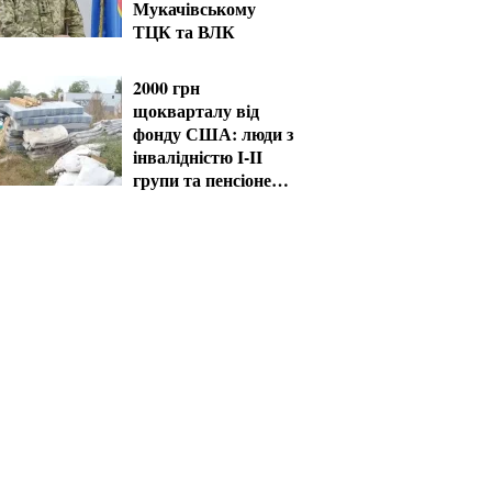
Мукачівському
ТЦК та ВЛК
2000 грн
щокварталу від
фонду США: люди з
інвалідністю I-II
групи та пенсіонери
60+ отримають
виплати