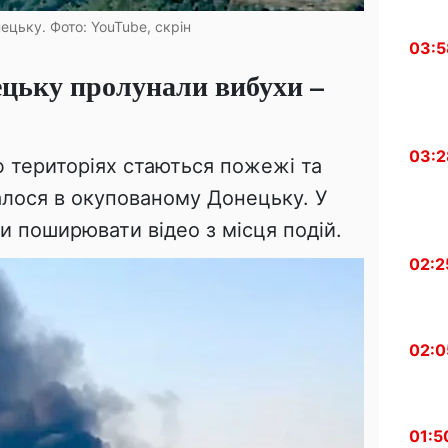
ецьку. Фото: YouTube, скрін
03:5
цьку пролунали вибухи –
03:2
ф територіях стаються пожежі та
алося в окупованому Донецьку. У
и поширювати відео з місця подій.
02:2
02:0
01:5