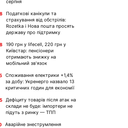
серпня
Податкові канікули та
8
страхування від обстрілів:
Rozetka і Нова пошта просять
державу про підтримку
190 грн у lifecell, 220 грн у
8
Київстар: пенсіонери
отримають знижку на
мобільний зв'язок
Споживання електрики +1,4%
5
за добу: Укренерго назвало 13
критичних годин для економії
Дефіциту товарів після атак на
5
склади не буде: імпортери не
підуть з ринку — ТПП
Аварійне знеструмлення
0