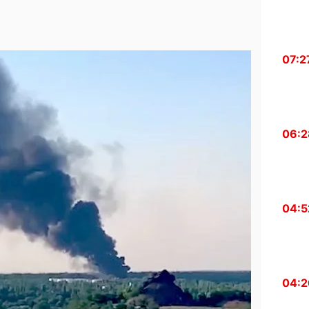
07:2
06:2
04:5
04:2