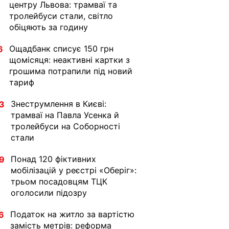
центру Львова: трамваї та
тролейбуси стали, світло
обіцяють за годину
Ощадбанк списує 150 грн
6
щомісяця: неактивні картки з
грошима потрапили під новий
тариф
Знеструмлення в Києві:
3
трамваї на Павла Усенка й
тролейбуси на Соборності
стали
Понад 120 фіктивних
9
мобілізацій у реєстрі «Оберіг»:
трьом посадовцям ТЦК
оголосили підозру
Податок на житло за вартістю
6
замість метрів: реформа