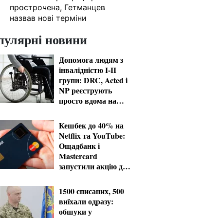
прострочена, Гетманцев
назвав нові терміни
пулярні новини
Допомога людям з
інвалідністю I-II
групи: DRC, Acted і
NP реєструють
просто вдома на
Херсонщині
Кешбек до 40% на
Netflix та YouTube:
Ощадбанк і
Mastercard
запустили акцію до
кінця жовтня
1500 списаних, 500
виїхали одразу:
обшуки у