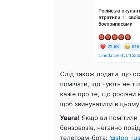
Слід також додати, що о
помічати, що чують не ті
каже про те, що росіяни 
щоб звинуватити в цьому 
Увага!
Якщо ви помітили 
бензовозів, негайно пов
телеграм-бота:
@stop_rus