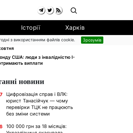
Історії
Харків
згодні з використанням файлів cookie.
Зрозумів
а YouTube: Ощадбанк і Mastercard
жовтня
онду США: люди з інвалідністю I-
 отримають виплати
танні новини
Цифровізація справ і ВЛК:
7
юрист Танасійчук — чому
перевірки ТЦК не працюють
без зміни системи
100 000 грн за 18 місяців:
6
Укрзалізниця скасувала