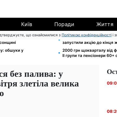
Київ
Поради
Життя
підтверджуєте, що ознайомилися з
Політикою конфіденційності
і 
I групи: DRC, Acted і NP
Кешбек до 40% на Netflix т
рсонщині
запустили акцію до кінця 
зу: обшуки у
2000 грн щокварталу від ф
II групи та пенсіонери 60+
Ос
я без палива: у
ітря злетіла велика
09:0
о
08:2