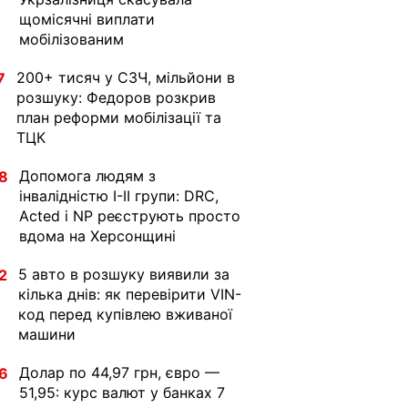
щомісячні виплати
мобілізованим
200+ тисяч у СЗЧ, мільйони в
7
розшуку: Федоров розкрив
план реформи мобілізації та
ТЦК
Допомога людям з
8
інвалідністю I-II групи: DRC,
Acted і NP реєструють просто
вдома на Херсонщині
5 авто в розшуку виявили за
2
кілька днів: як перевірити VIN-
код перед купівлею вживаної
машини
Долар по 44,97 грн, євро —
6
51,95: курс валют у банках 7