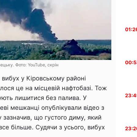
01:2
00:5
ецьку. Фото: YouTube, скрін
в вибух у Кіровському районі
лося це на місцевій нафтобазі. Тож
23:4
ують лишитися без палива. У
ві мешканці опублікували відео з
у зазначив, що густого диму, який
все більше. Судячи з усього, вибух
23:2