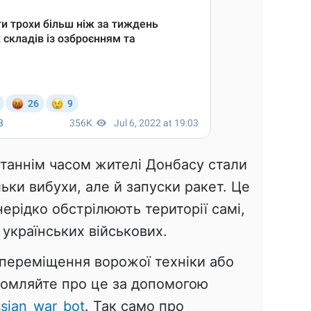
станнім часом жителі Донбасу стали
льки вибухи, але й запуски ракет. Це
нерідко обстрілюють території самі,
українських військових.
переміщення ворожої техніки або
ідомляйте про це за допомогою
sian_war_bot
. Так само про