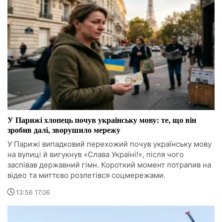
У Парижі хлопець почув українську мову: те, що він
зробив далі, зворушило мережу
У Парижі випадковий перехожий почув українську мову
на вулиці й вигукнув «Слава Україні!», після чого
заспівав державний гімн. Короткий момент потрапив на
відео та миттєво розлетівся соцмережами.
13:56 17.06