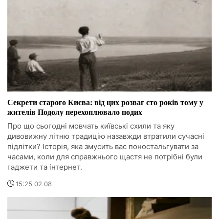
Секрети старого Києва: від цих розваг сто років тому у
жителів Подолу перехоплювало подих
Про що сьогодні мовчать київські схили та яку
дивовижну літню традицію назавжди втратили сучасні
підлітки? Історія, яка змусить вас поностальгувати за
часами, коли для справжнього щастя не потрібні були
гаджети та інтернет.
15:25 02.08