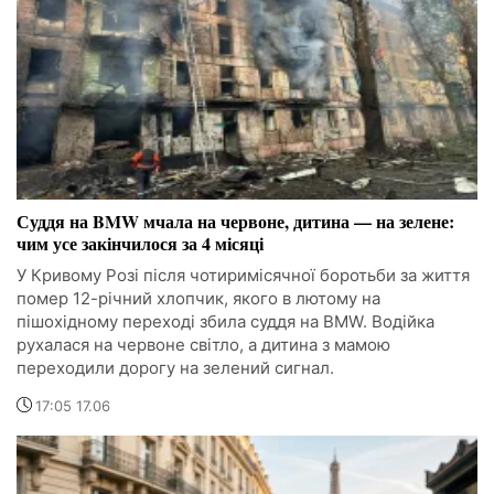
Суддя на BMW мчала на червоне, дитина — на зелене:
чим усе закінчилося за 4 місяці
У Кривому Розі після чотиримісячної боротьби за життя
помер 12-річний хлопчик, якого в лютому на
пішохідному переході збила суддя на BMW. Водійка
рухалася на червоне світло, а дитина з мамою
переходили дорогу на зелений сигнал.
17:05 17.06