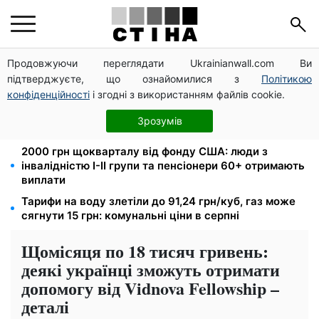
Продовжуючи переглядати Ukrainianwall.com Ви
Директорка ДОЗ Києва Тетяна Мостепан:
підтверджуєте, що ознайомилися з
Політикою
Демографічна криза потребує нових рішень уже
сьогодні
конфіденційності
і згодні з використанням файлів cookie.
Пенсійна реформа у вересні: добровільні
Зрозумів
накопичення й перегляд спецпенсій суддів
2000 грн щокварталу від фонду США: люди з
інвалідністю I-II групи та пенсіонери 60+ отримають
виплати
Тарифи на воду злетіли до 91,24 грн/куб, газ може
сягнути 15 грн: комунальні ціни в серпні
Щомісяця по 18 тисяч гривень:
деякі українці зможуть отримати
допомогу від Vidnova Fellowship –
деталі