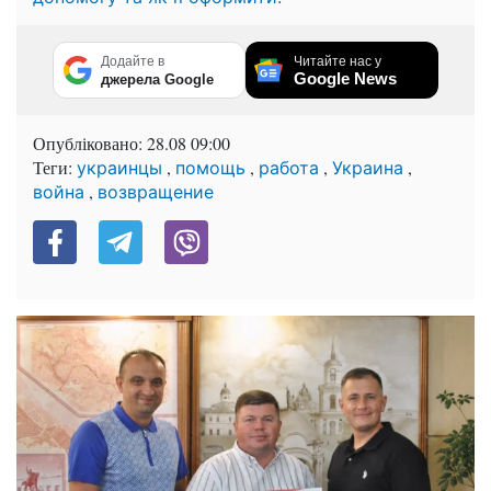
Додайте в
Читайте нас у
Google News
джерела Google
Опубліковано:
28.08 09:00
Теги:
,
,
,
,
украинцы
помощь
работа
Украина
,
война
возвращение