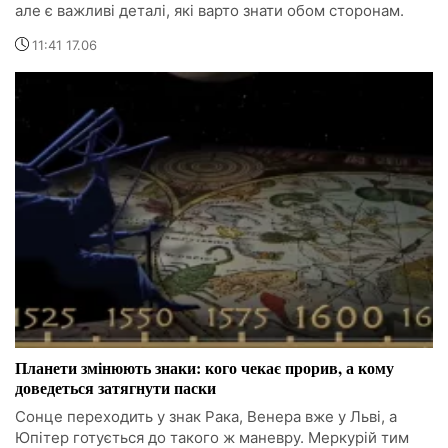
але є важливі деталі, які варто знати обом сторонам.
11:41 17.06
Планети змінюють знаки: кого чекає прорив, а кому
доведеться затягнути паски
Сонце переходить у знак Рака, Венера вже у Льві, а
Юпітер готується до такого ж маневру. Меркурій тим