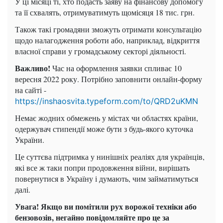
У ці місяці ті, хто подасть заяву на фінансову допомогу
та її схвалять, отримуватимуть щомісяця 18 тис. грн.
Також такі громадяни зможуть отримати консультацію
щодо налагодження роботи або, наприклад, відкриття
власної справи у громадському секторі діяльності.
Важливо!
Час на оформлення заявки спливає 10
вересня 2022 року. Потрібно заповнити онлайн-форму
на сайті -
https://inshaosvita.typeform.com/to/QRD2uKMN
Немає жодних обмежень у містах чи областях країни,
одержувач стипендії може бути з будь-якого куточка
України.
Це суттєва підтримка у нинішніх реаліях для українців,
які все ж таки попри продовження війни, вирішать
повернутися в Україну і думають, чим займатимуться
далі.
Увага! Якщо ви помітили рух ворожої техніки або
бензовозів, негайно повідомляйте про це за