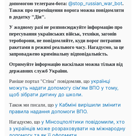
допомогою телеграм-бота:
.
@stop_russian_war_bot
Також про переміщення ворога можна повідомляти
в додатку "Дія".
У жодному разі не розповсюджуйте інформацію про
пересування українських військ, техніки, загонів
тероборони, не повідомляйте, куди ворог потрапив
ракетами в режимі реального часу.
Нагадуємо, за це
запроваджено кримінальну відповідальність.
Отримуйте інформацію наскільки можна тільки від
державних служб України.
Раніше портал "Стіна" повідомляв, що
українці
можуть надати допомогу сім'ям ВПО у тому,
щоб зібрати дитину до школи.
Також ми писали, що
у Кабміні вирішили змінити
правила надання допомоги ВПО.
Нагадуємо, що
у Мінсоцполітики повідомили, хто
з українців може розраховувати на міжнародну
допомогу та як її оформити.