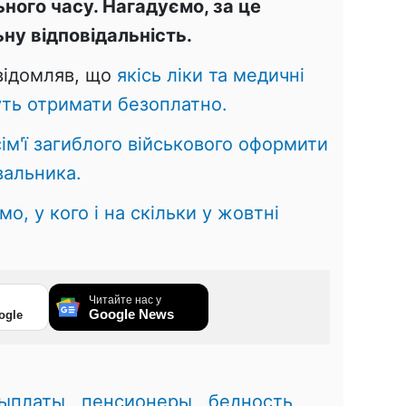
ьного часу.
Нагадуємо, за це
ну відповідальність.
овідомляв, що
якісь ліки та медичні
ть отримати безоплатно.
сім'ї загиблого військового оформити
вальника.
мо, у кого і на скільки у жовтні
Читайте нас у
Google News
ogle
0
ыплаты
,
пенсионеры
,
бедность
,