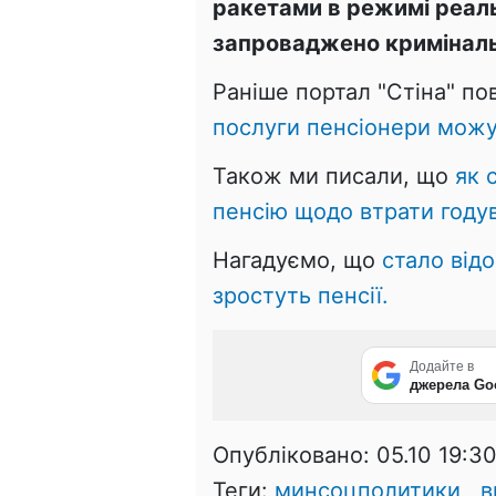
ракетами в режимі реал
запроваджено криміналь
Раніше портал "Стіна" п
послуги пенсіонери можу
Також ми писали, що
як 
пенсію щодо втрати году
Нагадуємо, що
стало відо
зростуть пенсії.
Додайте в
джерела Go
Опубліковано:
05.10 19:3
Теги:
минсоцполитики
,
в