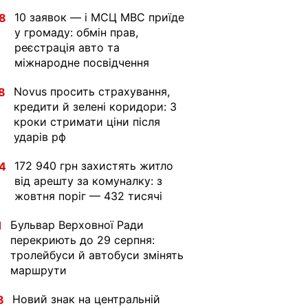
10 заявок — і МСЦ МВС приїде
8
у громаду: обмін прав,
реєстрація авто та
міжнародне посвідчення
Novus просить страхування,
8
кредити й зелені коридори: 3
кроки стримати ціни після
ударів рф
172 940 грн захистять житло
4
від арешту за комуналку: з
жовтня поріг — 432 тисячі
Бульвар Верховної Ради
1
перекриють до 29 серпня:
тролейбуси й автобуси змінять
маршрути
Новий знак на центральній
8