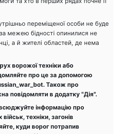
моги та хто в перших рядах почне її
нутрішньо переміщеної особи не буде
 за межею бідності опинилися не
ці, а й жителі областей, де нема
рух ворожої техніки або
ідомляйте про це за допомогою
ssian_war_bot. Також про
а повідомляти в додатку "Дія".
овсюджуйте інформацію про
військ, техніки, загонів
яйте, куди ворог потрапив