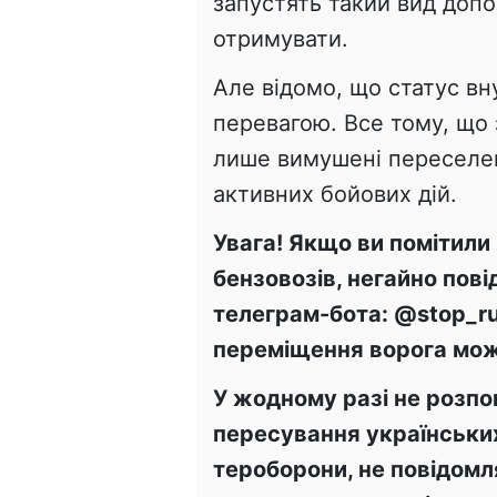
запустять такий вид допо
отримувати.
Але відомо, що статус в
перевагою. Все тому, що
лише вимушені переселен
активних бойових дій.
Увага! Якщо ви помітили 
бензовозів, негайно пов
телеграм-бота: @stop_ru
переміщення ворога можн
У жодному разі не розп
пересування українських 
тероборони, не повідомл