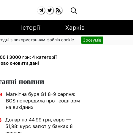
Історії
Харків
згодні з використанням файлів cookie.
Зрозумів
 малюка: Пенсійний фонд пояснив,
0 і 3000 грн: 4 категорії
ово оновити дані
танні новини
Магнітна буря G1 8–9 серпня:
9
BGS попередила про геошторм
на вихідних
Долар по 44,99 грн, євро —
3
51,98: курс валют у банках 8
серпня