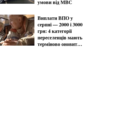
умови від МВС
Виплати ВПО у
серпні — 2000 і 3000
грн: 4 категорії
переселенців мають
терміново оновити
дані