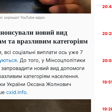
20:4
то: скріншот YouTube-відео
нонсували новий вид
20:2
ам та вразливим категоріям
 всі соціальні виплати ось уже 7
уються
. До того, у Мінсоцполітики
20:0
 запровадити новий вид допомоги
разливим категоріям населення.
19:5
ики України Оксана Жолнович
ише
cxid.info.
19:2