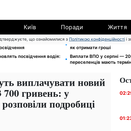
Київ
Поради
Життя
підтверджуєте, що ознайомилися з
Політикою конфіденційності
і 
громаду: обмін прав,
8 451 грн замість пакунка
посвідчення
як отримати гроші
новлять посвідчення водія:
Виплати ВПО у серпні — 200
переселенців мають термін
Ос
уть виплачувати новий
 700 гривень: у
02:2
розповіли подробиці
01:2