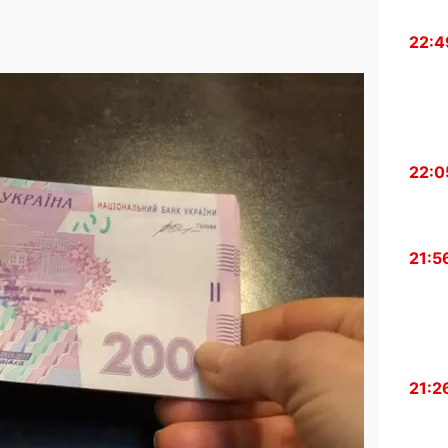
22:4
22:0
21:5
21:2