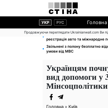
Головна
УКР
РУС
Продовжуючи переглядати Ukrainianwall.com Ви 
10 заявок — і МСЦ МВС приїде у 
реєстрація авто та міжнародне 
Звільнені з полону безплатно від
умови від МВС
Українцям почн
вид допомоги у 3
Мінсоцполітики 
Головна
»
Київ