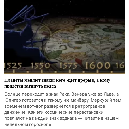
Планеты меняют знаки: кого ждёт прорыв, а кому
придётся затянуть пояса
Солнце переходит в знак Рака, Венера уже во Льве, а
Юпитер готовится к такому же манёвру. Меркурий тем
временем вот-вот развернётся в ретроградное
движение. Как эти космические перестановки
повлияют на каждый знак зодиака — читайте в нашем
недельном гороскопе.