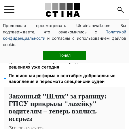
Продолжая просматривать Ukrainianwall.com Вы
Зарплаты учителей +20%, стипендии ×2:
подтверждаете, что ознакомились с
Политикой
правительство повышает выплаты с сентября
конфиденциальности
и согласны с использованием файлов
120 грн в день только на дорогу: киевляне массово
cookie.
увольняются из-за тарифа 30 грн за проезд
Директор ДОЗ Киева Татьяна Мостепан:
Понял
Демографический кризис нуждается в новых
решениях уже сегодня
Пенсионная реформа в сентябре: добровольные
накопления и пересмотр спецпенсий судей
Законный "Шлях" за границу:
ГПСУ прикрыла "лазейку"
водителям – теперь взялись
всерьез
15:00 07.07.2023