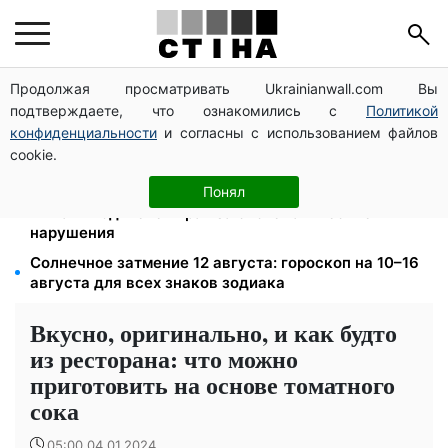
Продолжая просматривать Ukrainianwall.com Вы
Яйца от 19,90 грн за десяток: АТБ, Сильпо, Varus и
подтверждаете, что ознакомились с
Политикой
Ашан переписали ценники в августе
конфиденциальности
и согласны с использованием файлов
172 940 грн защитят жилье от ареста за
cookie.
коммуналку: с октября порог — 432 тысячи
26 000 подписей — Зеленский поручил СНБО
Понял
лишать водителей прав за систематические
нарушения
Солнечное затмение 12 августа: гороскоп на 10–16
августа для всех знаков зодиака
Вкусно, оригинально, и как будто
из ресторана: что можно
приготовить на основе томатного
сока
05:00 04.01.2024