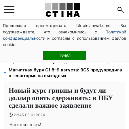
Продолжая просматривать Ukrainianwall.com Вы
До +37°C на юге и грозы с градом в 9 областях:
подтверждаете, что ознакомились с
Политикой
прогноз погоды на выходные от Птухи
конфиденциальности
и согласны с использованием файлов
Пенсия по инвалидности III группы с сентября: от
cookie.
2595 до 10 625 грн — кто сколько получит
Затмение 12 августа: астролог Базиленко дала
Понял
гороскоп на 3–9 августа для всех знаков зодиака
Магнитная буря G1 8–9 августа: BGS предупредила
о геошторме на выходных
Новый курс гривны и будут ли
доллар опять сдерживать: в НБУ
сделали важное заявление
22:45 05.01.2024
Это стоит знать!