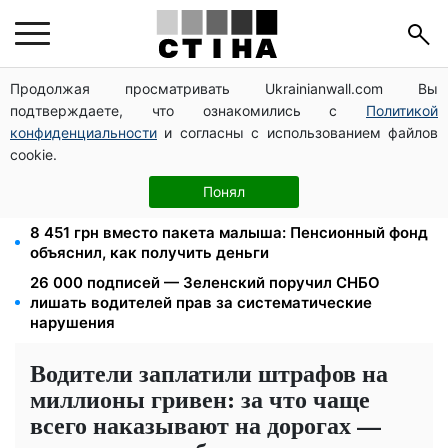
Продолжая просматривать Ukrainianwall.com Вы
Федоров уволен и без бронирования: Камельчук
подтверждаете, что ознакомились с
Политикой
предлагает экс-министру мобилизацию на общих
условиях
конфиденциальности
и согласны с использованием файлов
cookie.
10 заявок — и МСЦ МВД приедет в громаду: обмен
прав, регистрация авто и международное
Понял
удостоверение
8 451 грн вместо пакета малыша: Пенсионный фонд
объяснил, как получить деньги
26 000 подписей — Зеленский поручил СНБО
лишать водителей прав за систематические
нарушения
Водители заплатили штрафов на
миллионы гривен: за что чаще
всего наказывают на дорогах —