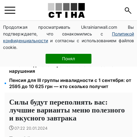
Продолжая просматривать Ukrainianwall.com Вы
125 грн за куб воды: закон №4777 запустил двойное
подтверждаете, что ознакомились с
Политикой
подорожание тарифов в регионах
конфиденциальности
и согласны с использованием файлов
Пенсия по инвалидности III группы с сентября: от
cookie.
2595 до 10 625 грн — кто сколько получит
26 000 подписей — Зеленский поручил СНБО
Понял
лишать водителей прав за систематические
нарушения
Пенсия для III группы инвалидности с 1 сентября: от
2595 до 10 625 грн — кто сколько получит
Силы будут переполнять вас:
лучшие варианты меню полезного
и вкусного завтрака
07:22 20.01.2024