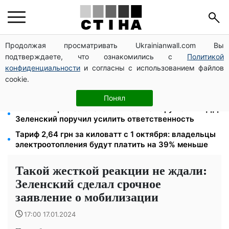
Продолжая просматривать Ukrainianwall.com Вы
21 571 грн за лишние киловатты пенсионерке:
подтверждаете, что ознакомились с
Политикой
Лубинец добился отмены долга
конфиденциальности
и согласны с использованием файлов
Стрельба на заправке ради развлечения: сын
cookie.
одиозного эксрегионала выпорхнул из СИЗО за
смешные деньги уже на следующий день
Понял
Лишение прав за систематические нарушения ПДД:
Зеленский поручил усилить ответственность
Тариф 2,64 грн за киловатт с 1 октября: владельцы
электроотопления будут платить на 39% меньше
Такой жесткой реакции не ждали:
Зеленский сделал срочное
заявление о мобилизации
17:00 17.01.2024