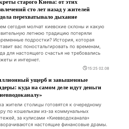
креты старого Киева: от этих
звлечений сто лет назад у жителей
дола перехватывало дыхание
чем сегодня молчат киевские склоны и какую
ивительную летнюю традицию потеряли
временные подростки? История, которая
ставит вас поностальгировать по временам,
гда для настоящего счастья не требовались
джеты и интернет.
15:25 02.08
ллионный ущерб и завышенные
ндеры: куда на самом деле идут деньги
иевводоканалу»
ка жители столицы готовятся к очередному
ару по кошелькам из-за коммунальных
атежей, за кулисами «Киевводоканала»
зворачиваются настоящие финансовые драмы.