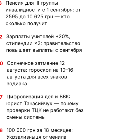
Пенсия для III группы
6
инвалидности с 1 сентября: от
2595 до 10 625 грн — кто
сколько получит
Зарплаты учителей +20%,
2
стипендии ×2: правительство
повышает выплаты с сентября
Солнечное затмение 12
30
августа: гороскоп на 10–16
августа для всех знаков
зодиака
Цифровизация дел и ВВК:
7
юрист Танасийчук — почему
проверки ТЦК не работают без
смены системы
100 000 грн за 18 месяцев:
6
Укрзализныця отменила