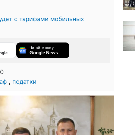
будет с тарифами мобильных
Читайте нас у
Google News
ogle
00
аф
,
податки