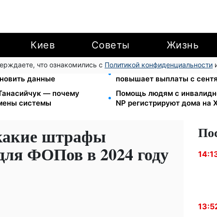
Киев
Советы
Жизнь
верждаете, что ознакомились с
Политикой конфиденциальности
и
 3000 грн: 4 категории
Зарплаты учителей +20%, 
новить данные
повышает выплаты с сент
 Танасийчук — почему
Помощь людям с инвалиднос
смены системы
NP регистрируют дома на
По
 какие штрафы
для ФОПов в 2024 году
14:1
13:5