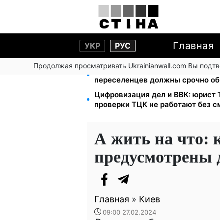
Главная
УКР
РУС
Продолжая просматривать Ukrainianwall.com Вы подт
Выплаты ВПЛ в августе — 2000 и
переселенцев должны срочно об
Цифровизация дел и ВВК: юрист
проверки ТЦК не работают без 
А жить на что:
предусмотрены 
Главная
»
Киев
09:00 27.02.2024