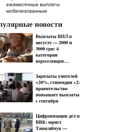
ежемесячные выплаты
мобилизованным
пулярные новости
Выплаты ВПЛ в
августе — 2000 и
3000 грн: 4
категории
переселенцев
должны срочно
обновить данные
Зарплаты учителей
+20%, стипендии ×2:
правительство
повышает выплаты
с сентября
Цифровизация дел и
ВВК: юрист
Танасийчук —