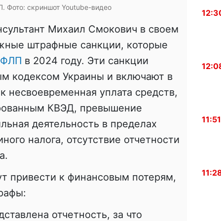
 Фото: скриншот Youtube-видео
12:3
нсультант Михаил Смокович в своем
жные штрафные санкции, которые
ФЛП
в 2024 году. Эти санкции
12:0
м кодексом Украины и включают в
ак несвоевременная уплата средств,
рованным КВЭД, превышение
11:51
ильная деятельность в пределах
ного налога, отсутствие отчетности
a.
11:2
ут привести к финансовым потерям,
рафы:
тавлена ​​отчетность, за что