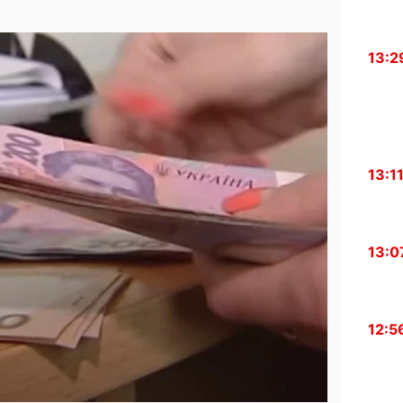
13:2
13:1
13:0
12:5