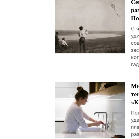
Се
ра
По
О 
уд
со
за
ко
га
Ми
те
«К
По
уд
пл
ра