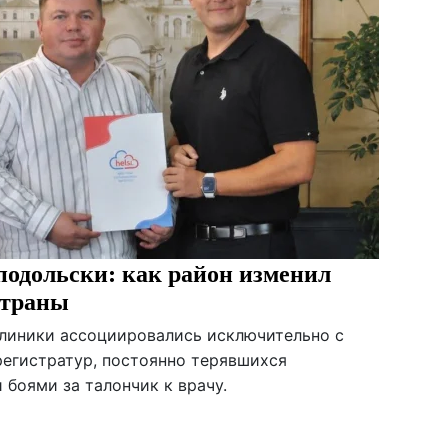
одольски: как район изменил
страны
клиники ассоциировались исключительно с
егистратур, постоянно терявшихся
боями за талончик к врачу.