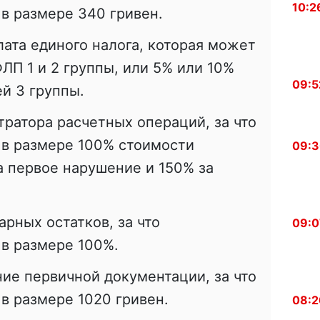
10:2
в размере 340 гривен.
ата единого налога, которая может
ЛП 1 и 2 группы, или 5% или 10%
09:5
й 3 группы.
ратора расчетных операций, за что
в размере 100% стоимости
09:
а первое нарушение и 150% за
арных остатков, за что
09:0
в размере 100%.
е первичной документации, за что
в размере 1020 гривен.
08:2