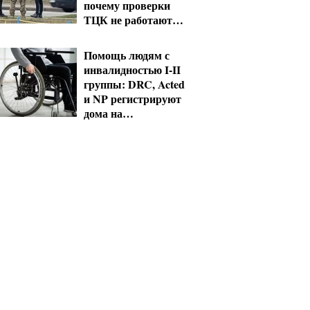
почему проверки
ТЦК не работают
без смены системы
Помощь людям с
инвалидностью I-II
группы: DRC, Acted
и NP регистрируют
дома на
Херсонщине