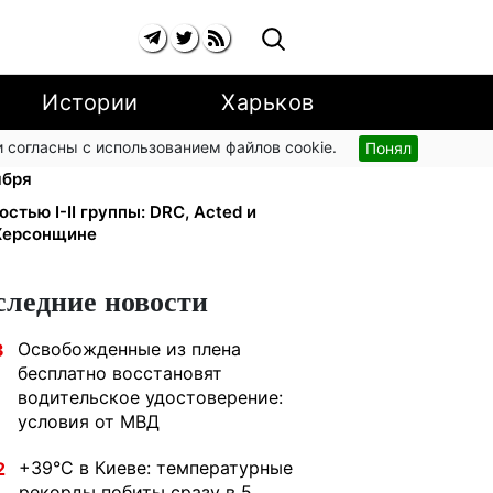
Истории
Харьков
 согласны с использованием файлов cookie.
Понял
стипендии ×2: правительство
ября
тью I-II группы: DRC, Acted и
 Херсонщине
следние новости
Освобожденные из плена
3
бесплатно восстановят
водительское удостоверение:
условия от МВД
+39°C в Киеве: температурные
2
рекорды побиты сразу в 5